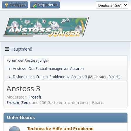
Einloggen
Registrieren
Hauptmenü
Forum der Anstoss-Jünger
Anstoss - Der Fußballmanager von Ascaron
►
Diskussionen, Fragen, Probleme
Anstoss 3
(Moderator:
Frosch
)
►
►
Anstoss 3
Moderator:
Frosch
.
Ereran
,
Zeus
und 256 Gäste betrachten dieses Board.
Unter-Boards
Technische Hilfe und Probleme