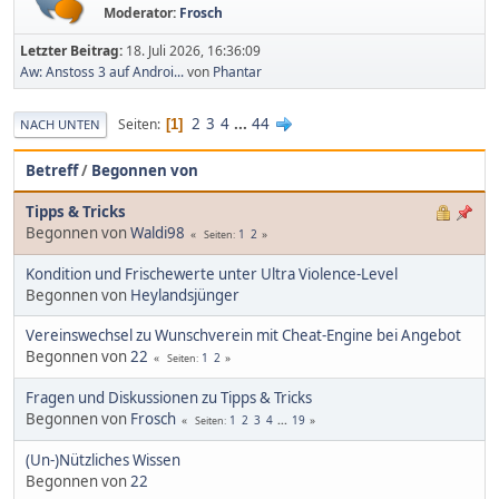
Moderator:
Frosch
Letzter Beitrag:
18. Juli 2026, 16:36:09
Aw: Anstoss 3 auf Androi...
von
Phantar
2
3
4
...
44
Seiten
1
NACH UNTEN
Betreff
/
Begonnen von
Tipps & Tricks
Begonnen von
Waldi98
1
2
Seiten
Kondition und Frischewerte unter Ultra Violence-Level
Begonnen von
Heylandsjünger
Vereinswechsel zu Wunschverein mit Cheat-Engine bei Angebot
Begonnen von
22
1
2
Seiten
Fragen und Diskussionen zu Tipps & Tricks
Begonnen von
Frosch
1
2
3
4
...
19
Seiten
(Un-)Nützliches Wissen
Begonnen von
22