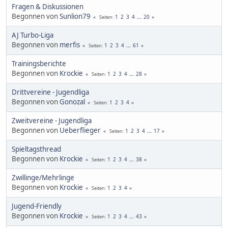
Fragen & Diskussionen
Begonnen von
Sunlion79
1
2
3
4
...
20
Seiten
AJ Turbo-Liga
Begonnen von
merfis
1
2
3
4
...
61
Seiten
Trainingsberichte
Begonnen von
Krockie
1
2
3
4
...
28
Seiten
Drittvereine - Jugendliga
Begonnen von
Gonozal
1
2
3
4
Seiten
Zweitvereine - Jugendliga
Begonnen von
Ueberflieger
1
2
3
4
...
17
Seiten
Spieltagsthread
Begonnen von
Krockie
1
2
3
4
...
38
Seiten
Zwillinge/Mehrlinge
Begonnen von
Krockie
1
2
3
4
Seiten
Jugend-Friendly
Begonnen von
Krockie
1
2
3
4
...
43
Seiten