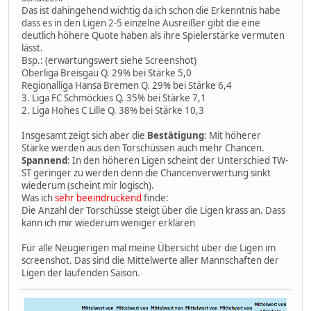
Das ist dahingehend wichtig da ich schon die Erkenntnis habe
dass es in den Ligen 2-5 einzelne Ausreißer gibt die eine
deutlich höhere Quote haben als ihre Spielerstärke vermuten
lässt.
Bsp.: (erwartungswert siehe Screenshot)
Oberliga Breisgau Q. 29% bei Stärke 5,0
Regionalliga Hansa Bremen Q. 29% bei Stärke 6,4
3. Liga FC Schmöckies Q. 35% bei Stärke 7,1
2. Liga Hohes C Lille Q. 38% bei Stärke 10,3
Insgesamt zeigt sich aber die
Bestätigung
: Mit höherer
Stärke werden aus den Torschüssen auch mehr Chancen.
Spannend
: In den höheren Ligen scheint der Unterschied TW-
ST geringer zu werden denn die Chancenverwertung sinkt
wiederum (scheint mir logisch).
Was ich
sehr beeindruckend
finde:
Die Anzahl der Torschüsse steigt über die Ligen krass an. Dass
kann ich mir wiederum weniger erklären
Für alle Neugierigen mal meine Übersicht über die Ligen im
screenshot. Das sind die Mittelwerte aller Mannschaften der
Ligen der laufenden Saison.