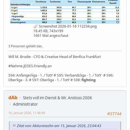
Screenshot 2026-01-16 112234.png
18.45 KB, 743x199
1661 Mal angeschaut
3 Personen gefällt das.
Will M. Brodie - CFO & Creative Head of Benfica Frankfurt
#Nehme.JEDES.Friendly.an
S94: Anfängerliga - 1. / TotY # S95: Verbandsliga - 1. / TotY # S96:
Oberliga - 3. # S97: Oberliga - 1. / TotY # S98:
fighting
dAb
Stets voll im Dienst & Mr. Anstoss 2006
Administrator
16. Januar 2026, 11:48:40
#27744
Zitat von: Abiturensohn am 15. Januar 2026, 23:04:43