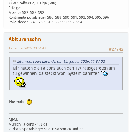
KKW Greifswald, 1. Liga (S98)
Erfolge:
Meister S82, S87, S92
Kontinentalpokalsieger S86, S88, S90, S91, S93, S94, S95, S96
Pokalsieger S74, S75, S81, S88, S90, S92, S94
Abiturensohn
15. Januar 2026, 23:04:43
#27742
Zitat von: Louis Lavendel am 15. Januar 2026, 11:37:02
Mir hatten die Falcons auch den TW rausgetreten um
zu gewinnen, da steckt wohl System dahinter
Niemals!
AJFM:
Munich Falcons - 1. Liga
Verbandspokalsieger Süd in Saison 76 und 77