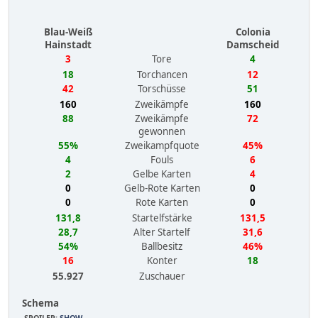
Blau-Weiß
Colonia
Hainstadt
Damscheid
3
Tore
4
18
Torchancen
12
42
Torschüsse
51
160
Zweikämpfe
160
88
Zweikämpfe
72
gewonnen
55%
Zweikampfquote
45%
4
Fouls
6
2
Gelbe Karten
4
0
Gelb-Rote Karten
0
0
Rote Karten
0
131,8
Startelfstärke
131,5
28,7
Alter Startelf
31,6
54%
Ballbesitz
46%
16
Konter
18
55.927
Zuschauer
Schema