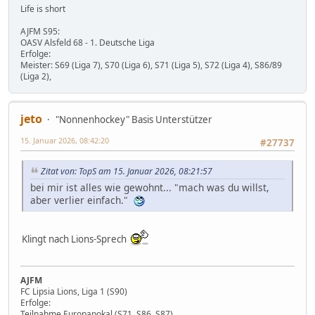
Life is short
AJFM S95:
OASV Alsfeld 68 - 1. Deutsche Liga
Erfolge:
Meister: S69 (Liga 7), S70 (Liga 6), S71 (Liga 5), S72 (Liga 4), S86/89
(Liga 2),
jeto
"Nonnenhockey" Basis Unterstützer
15. Januar 2026, 08:42:20
#27737
Zitat von: TopS am 15. Januar 2026, 08:21:57
bei mir ist alles wie gewohnt... "mach was du willst,
aber verlier einfach."
Klingt nach Lions-Sprech
AJFM
FC Lipsia Lions, Liga 1 (S90)
Erfolge:
Teilnahme Europapokal (S71, S86, S87)