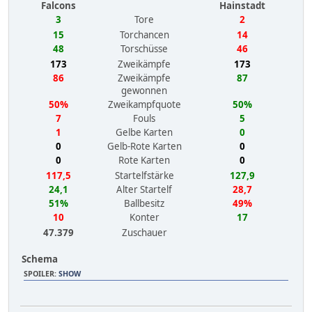
Falcons
Hainstadt
3
Tore
2
15
Torchancen
14
48
Torschüsse
46
173
Zweikämpfe
173
86
Zweikämpfe
87
gewonnen
50%
Zweikampfquote
50%
7
Fouls
5
1
Gelbe Karten
0
0
Gelb-Rote Karten
0
0
Rote Karten
0
117,5
Startelfstärke
127,9
24,1
Alter Startelf
28,7
51%
Ballbesitz
49%
10
Konter
17
47.379
Zuschauer
Schema
SPOILER
:
SHOW