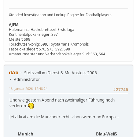
Xtended Investigation and Lookup Engine for Footballplayers
AJFM:
Halemannia Hackebrettbeil, Erste Liga
Kontinentalpokal-Sieger: S97
Meister: S98
Torschützenkönig: S99, Toyota Yaris Krombholz
Fast-Pokalsieger: S70, S73, S92, S98
Amateurmeister und Verbandspokalsieger Süd: S63, S64
dAb
Stets voll im Dienst & Mr. Anstoss 2006
Administrator
16. Januar 2026, 12:48:24
#27746
Und wie gestern Abend nach zweimaliger Führung noch
verloren.
Jetzt kratzen die Münchner echt schon wieder an Europa...
Munich
Blau-Weiß