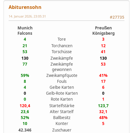
Abiturensohn
14. Januar 2026, 23:05:31
#27735
Munich
Preußen
Falcons
Königsberg
4
Tore
3
21
Torchancen
12
53
Torschüsse
41
130
Zweikämpfe
130
77
Zweikämpfe
53
gewonnen
59%
Zweikampfquote
41%
8
Fouls
17
4
Gelbe Karten
6
0
Gelb-Rote Karten
0
0
Rote Karten
1
120,4
Startelfstärke
123,7
23,6
Alter Startelf
32,1
52%
Ballbesitz
48%
10
Konter
5
42.346
Zuschauer