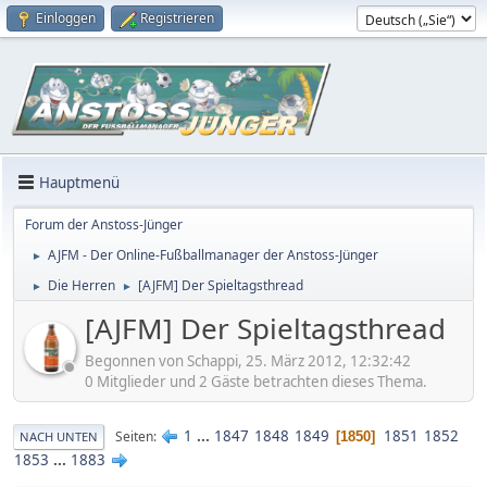
Einloggen
Registrieren
Hauptmenü
Forum der Anstoss-Jünger
AJFM - Der Online-Fußballmanager der Anstoss-Jünger
►
Die Herren
[AJFM] Der Spieltagsthread
►
►
[AJFM] Der Spieltagsthread
Begonnen von Schappi, 25. März 2012, 12:32:42
0 Mitglieder und 2 Gäste betrachten dieses Thema.
1
...
1847
1848
1849
1851
1852
Seiten
1850
NACH UNTEN
1853
...
1883