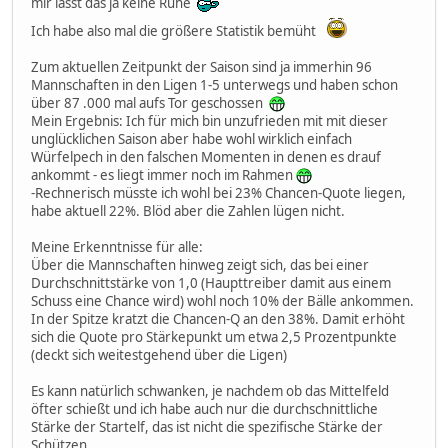
mir lässt das ja keine Ruhe
Ich habe also mal die größere Statistik bemüht
Zum aktuellen Zeitpunkt der Saison sind ja immerhin 96
Mannschaften in den Ligen 1-5 unterwegs und haben schon
über 87 .000 mal aufs Tor geschossen
Mein Ergebnis: Ich für mich bin unzufrieden mit mit dieser
unglücklichen Saison aber habe wohl wirklich einfach
Würfelpech in den falschen Momenten in denen es drauf
ankommt - es liegt immer noch im Rahmen
-Rechnerisch müsste ich wohl bei 23% Chancen-Quote liegen,
habe aktuell 22%. Blöd aber die Zahlen lügen nicht.
Meine Erkenntnisse für alle:
Über die Mannschaften hinweg zeigt sich, das bei einer
Durchschnittstärke von 1,0 (Haupttreiber damit aus einem
Schuss eine Chance wird) wohl noch 10% der Bälle ankommen.
In der Spitze kratzt die Chancen-Q an den 38%. Damit erhöht
sich die Quote pro Stärkepunkt um etwa 2,5 Prozentpunkte
(deckt sich weitestgehend über die Ligen)
Es kann natürlich schwanken, je nachdem ob das Mittelfeld
öfter schießt und ich habe auch nur die durchschnittliche
Stärke der Startelf, das ist nicht die spezifische Stärke der
Schützen.