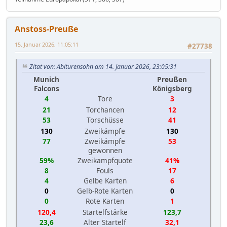
Anstoss-Preuße
15. Januar 2026, 11:05:11
#27738
Zitat von: Abiturensohn am 14. Januar 2026, 23:05:31
Munich
Preußen
Falcons
Königsberg
4
Tore
3
21
Torchancen
12
53
Torschüsse
41
130
Zweikämpfe
130
77
Zweikämpfe
53
gewonnen
59%
Zweikampfquote
41%
8
Fouls
17
4
Gelbe Karten
6
0
Gelb-Rote Karten
0
0
Rote Karten
1
120,4
Startelfstärke
123,7
23,6
Alter Startelf
32,1