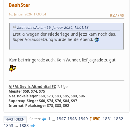
BashStar
16. Januar 2026, 17:03:34
#27749
Zitat von: dAb am 16. Januar 2026, 15:01:18
Erst -5 wegen der Niederlage und jetzt kam noch das.
Super Voraussetzung würde heute Abend.
Kam bei mir gerade auch. Kein Wunder, lief ja grade zu gut.
AJFM: Devils Altmühltal FC
1. Liga
Meister S59, S74, S75
Nat. Pokalsieger S68, S73, S83, S85, S89, S96
Supercup-Sieger S60, S74, S76, S84, S97
Internat. Pokalsieger S78, S83, S92
1
...
1847
1848
1849
1851
1852
Seiten
1850
NACH OBEN
1853
...
1883