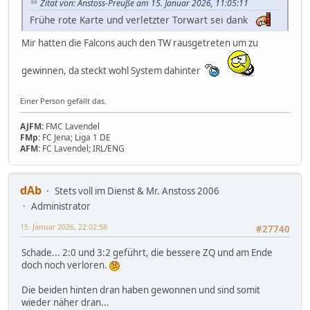
Zitat von: Anstoss-Preuße am 15. Januar 2026, 11:05:11
Frühe rote Karte und verletzter Torwart sei dank
Mir hatten die Falcons auch den TW rausgetreten um zu
gewinnen, da steckt wohl System dahinter
Einer Person gefällt das.
AJFM:
FMC Lavendel
FMp:
FC Jena; Liga 1 DE
AFM:
FC Lavendel; IRL/ENG
dAb
Stets voll im Dienst & Mr. Anstoss 2006
Administrator
15. Januar 2026, 22:02:58
#27740
Schade... 2:0 und 3:2 geführt, die bessere ZQ und am Ende
doch noch verloren.
Die beiden hinten dran haben gewonnen und sind somit
wieder näher dran...