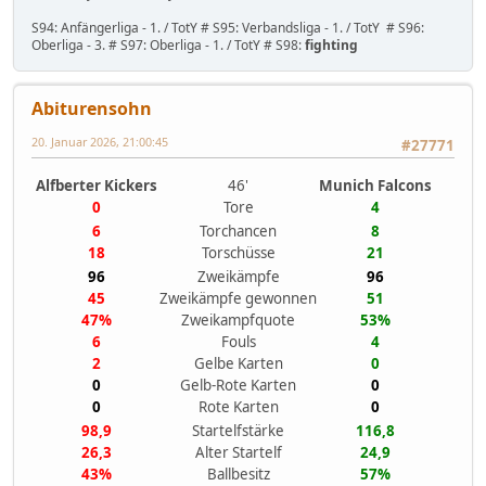
S94: Anfängerliga - 1. / TotY # S95: Verbandsliga - 1. / TotY # S96:
Oberliga - 3. # S97: Oberliga - 1. / TotY # S98:
fighting
Abiturensohn
20. Januar 2026, 21:00:45
#27771
Alfberter Kickers
46'
Munich Falcons
0
Tore
4
6
Torchancen
8
18
Torschüsse
21
96
Zweikämpfe
96
45
Zweikämpfe gewonnen
51
47%
Zweikampfquote
53%
6
Fouls
4
2
Gelbe Karten
0
0
Gelb-Rote Karten
0
0
Rote Karten
0
98,9
Startelfstärke
116,8
26,3
Alter Startelf
24,9
43%
Ballbesitz
57%