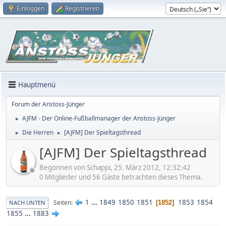
Einloggen
Registrieren
Hauptmenü
Forum der Anstoss-Jünger
AJFM - Der Online-Fußballmanager der Anstoss-Jünger
►
Die Herren
[AJFM] Der Spieltagsthread
►
►
[AJFM] Der Spieltagsthread
Begonnen von Schappi, 25. März 2012, 12:32:42
0 Mitglieder und 56 Gäste betrachten dieses Thema.
1
...
1849
1850
1851
1853
1854
Seiten
1852
NACH UNTEN
1855
...
1883