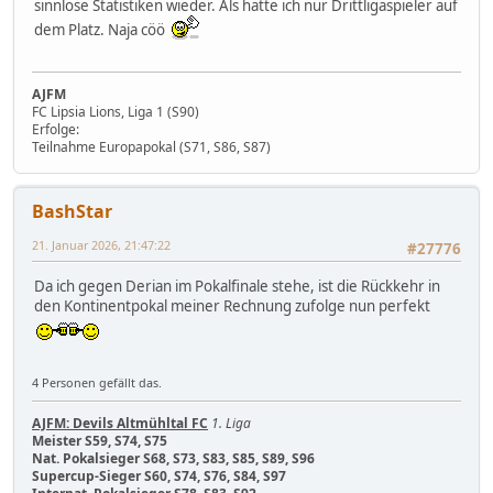
sinnlose Statistiken wieder. Als hätte ich nur Drittligaspieler auf
dem Platz. Naja cöö
AJFM
FC Lipsia Lions, Liga 1 (S90)
Erfolge:
Teilnahme Europapokal (S71, S86, S87)
BashStar
21. Januar 2026, 21:47:22
#27776
Da ich gegen Derian im Pokalfinale stehe, ist die Rückkehr in
den Kontinentpokal meiner Rechnung zufolge nun perfekt
4 Personen gefällt das.
AJFM: Devils Altmühltal FC
1. Liga
Meister S59, S74, S75
Nat. Pokalsieger S68, S73, S83, S85, S89, S96
Supercup-Sieger S60, S74, S76, S84, S97