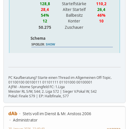
128,8
Startelfstärke
110,2
28,4
Alter Startelf
26,4
54%
Ballbesitz
46%
12
Konter
10
50.275
Zuschauer
Schema
SPOILER
:
SHOW
PC Kaufberatung? Starte einen Thread im Allgemeinen Off-Topic.
01100100 00100111 01101111 01101000 00100001
AJFM - Atome Sprungfeld FC: 1.Liga
Meister RL S/W, S44; 2. Liga S72 | Sieger V.Pokal W, S42
Pokal: Finale S79 | EP: Halbfinale, S77
dAb
Stets voll im Dienst & Mr. Anstoss 2006
Administrator
20. Januar 2026, 22:40:40