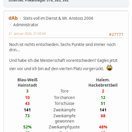
Internat. Pokalsieger S78, S83, S92
dAb
Stets voll im Dienst & Mr. Anstoss 2006
Administrator
21. Januar 2026, 21:50:04
#27777
Noch ist nichts entschieden. Sechs Punkte sind immer noch
drin...
Und habe ich die Meisterschaft vorentschieden? Eagles jetzt
vier vor und ich bin auf den vierten Platz vorgerückt.
Blau-Weiß
Halem.
Hainstadt
Hackebrettbeil
3
Tore
2
10
Torchancen
12
43
Torschüsse
51
141
Zweikämpfe
141
73
Zweikämpfe
68
gewonnen
52%
Zweikampfquote
48%