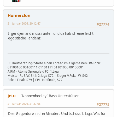
Homerclon
21. Januar 2026, 20:12:47
#27774
Irgendjemand muss runter, und da hab ich eine leicht
egoistische Tendenz.
PC Kaufberatung? Starte einen Thread im Allgemeinen Off-Topic.
01100100 00100111 01101111 01101000 00100001
AJFM - Atome Sprungfeld FC: 1.Liga
Meister RL S/W, S44; 2. Liga S72 | Sieger V.Pokal W, S42
Pokal: Finale S79 | EP: Halbfinale, S77
jeto
"Nonnenhockey" Basis Unterstützer
21. Januar 2026, 21:27:03
#27775
Drei Gegentore in drei Minuten. Und tschüss 1. Liga. Was für