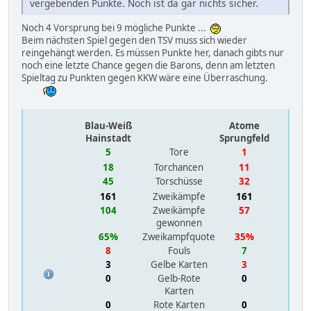
vergebenden Punkte. Noch ist da gar nichts sicher.
Noch 4 Vorsprung bei 9 mögliche Punkte ...
Beim nächsten Spiel gegen den TSV muss sich wieder
reingehängt werden. Es müssen Punkte her, danach gibts nur
noch eine letzte Chance gegen die Barons, denn am letzten
Spieltag zu Punkten gegen KKW wäre eine Überraschung.
Blau-Weiß
Atome
Hainstadt
Sprungfeld
5
Tore
1
18
Torchancen
11
45
Torschüsse
32
161
Zweikämpfe
161
104
Zweikämpfe
57
gewonnen
65%
Zweikampfquote
35%
8
Fouls
7
3
Gelbe Karten
3
0
Gelb-Rote
0
Karten
0
Rote Karten
0