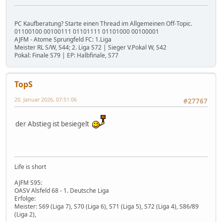
PC Kaufberatung? Starte einen Thread im Allgemeinen Off-Topic.
01100100 00100111 01101111 01101000 00100001
AJFM - Atome Sprungfeld FC: 1.Liga
Meister RL S/W, S44; 2. Liga S72 | Sieger V.Pokal W, S42
Pokal: Finale S79 | EP: Halbfinale, S77
TopS
20. Januar 2026, 07:51:06
#27767
der Abstieg ist besiegelt
Life is short
AJFM S95:
OASV Alsfeld 68 - 1. Deutsche Liga
Erfolge:
Meister: S69 (Liga 7), S70 (Liga 6), S71 (Liga 5), S72 (Liga 4), S86/89
(Liga 2),