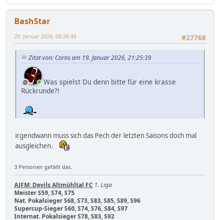
BashStar
20. Januar 2026, 08:26:49
#27768
Zitat von: Corns am 19. Januar 2026, 21:25:39
Was spielst Du denn bitte für eine krasse
Rückrunde?!
irgendwann muss sich das Pech der letzten Saisons doch mal
ausgleichen.
3 Personen gefällt das.
AJFM: Devils Altmühltal FC
1. Liga
Meister S59, S74, S75
Nat. Pokalsieger S68, S73, S83, S85, S89, S96
Supercup-Sieger S60, S74, S76, S84, S97
Internat. Pokalsieger S78, S83, S92