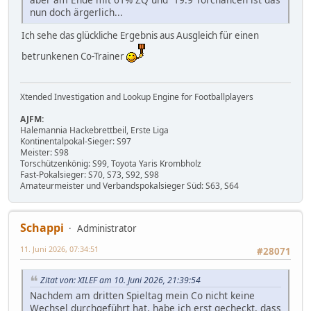
nun doch ärgerlich...
Ich sehe das glückliche Ergebnis aus Ausgleich für einen
betrunkenen Co-Trainer
Xtended Investigation and Lookup Engine for Footballplayers
AJFM:
Halemannia Hackebrettbeil, Erste Liga
Kontinentalpokal-Sieger: S97
Meister: S98
Torschützenkönig: S99, Toyota Yaris Krombholz
Fast-Pokalsieger: S70, S73, S92, S98
Amateurmeister und Verbandspokalsieger Süd: S63, S64
Schappi
Administrator
11. Juni 2026, 07:34:51
#28071
Zitat von: XILEF am 10. Juni 2026, 21:39:54
Nachdem am dritten Spieltag mein Co nicht keine
Wechsel durchgeführt hat, habe ich erst gecheckt, dass