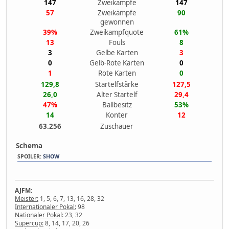
147
Zweikämpfe
147
57
Zweikämpfe
90
gewonnen
39%
Zweikampfquote
61%
13
Fouls
8
3
Gelbe Karten
3
0
Gelb-Rote Karten
0
1
Rote Karten
0
129,8
Startelfstärke
127,5
26,0
Alter Startelf
29,4
47%
Ballbesitz
53%
14
Konter
12
63.256
Zuschauer
Schema
SPOILER
:
SHOW
AJFM:
Meister:
1, 5, 6, 7, 13, 16, 28, 32
Internationaler Pokal:
98
Nationaler Pokal:
23, 32
Supercup:
8, 14, 17, 20, 26