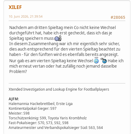
XILEF
10. Juni 2026, 21:39:54
#28065
Nachdem am dritten Spieltag mein Co nicht keine Wechsel
durchgeführt hat, habe ich erst gecheckt, dass ich das je
Spieltag speichern muss
In diesem Zusammenhang war ich mir eigentlich sehr sicher,
dies auch entsprechend für den vierten Spieltag beachtet zu
haben - für den fünften wird es ebenfalls bereits angezeigt.
Nur gab es am vierten Spieltag keine Wechsel
Habe ich
mich erneut vertan oder hat zufällig noch jemand dasselbe
Problem?
Xtended Investigation and Lookup Engine for Footballplayers
AJFM:
Halemannia Hackebrettbeil, Erste Liga
Kontinentalpokal-Sieger: S97
Meister: S98
Torschützenkönig: S99, Toyota Yaris Krombholz
Fast-Pokalsieger: S70, S73, S92, S98
Amateurmeister und Verbandspokalsieger Süd: S63, S64