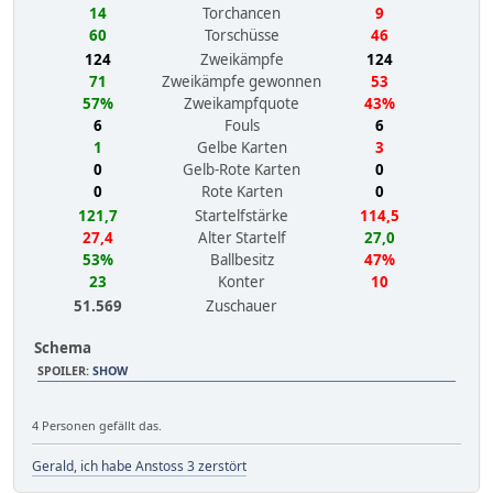
14
Torchancen
9
60
Torschüsse
46
124
Zweikämpfe
124
71
Zweikämpfe gewonnen
53
57%
Zweikampfquote
43%
6
Fouls
6
1
Gelbe Karten
3
0
Gelb-Rote Karten
0
0
Rote Karten
0
121,7
Startelfstärke
114,5
27,4
Alter Startelf
27,0
53%
Ballbesitz
47%
23
Konter
10
51.569
Zuschauer
Schema
SPOILER
:
SHOW
4 Personen gefällt das.
Gerald, ich habe Anstoss 3 zerstört