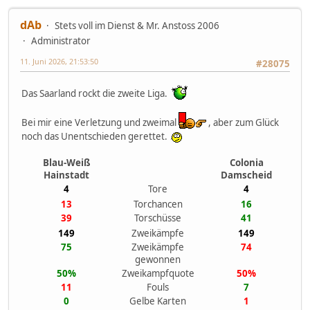
dAb
Stets voll im Dienst & Mr. Anstoss 2006
Administrator
11. Juni 2026, 21:53:50
#28075
Das Saarland rockt die zweite Liga.
Bei mir eine Verletzung und zweimal
, aber zum Glück
noch das Unentschieden gerettet.
Blau-Weiß
Colonia
Hainstadt
Damscheid
4
Tore
4
13
Torchancen
16
39
Torschüsse
41
149
Zweikämpfe
149
75
Zweikämpfe
74
gewonnen
50%
Zweikampfquote
50%
11
Fouls
7
0
Gelbe Karten
1