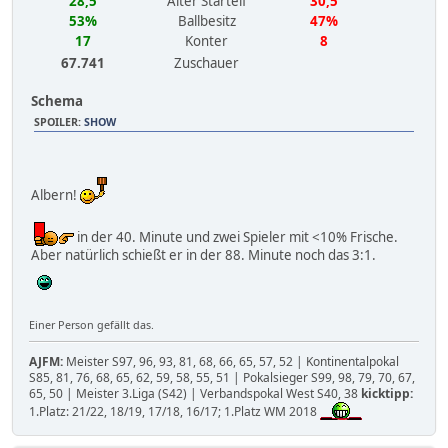
28,5
Alter Startelf
30,5
53%
Ballbesitz
47%
17
Konter
8
67.741
Zuschauer
Schema
SPOILER
:
SHOW
Albern!
in der 40. Minute und zwei Spieler mit <10% Frische.
Aber natürlich schießt er in der 88. Minute noch das 3:1.
Einer Person gefällt das.
AJFM:
Meister S97, 96, 93, 81, 68, 66, 65, 57, 52 | Kontinentalpokal
S85, 81, 76, 68, 65, 62, 59, 58, 55, 51 | Pokalsieger S99, 98, 79, 70, 67,
65, 50 | Meister 3.Liga (S42) | Verbandspokal West S40, 38
kicktipp:
1.Platz: 21/22, 18/19, 17/18, 16/17; 1.Platz WM 2018