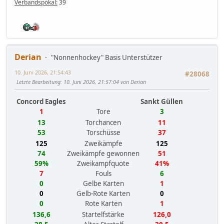
Verbandspokal:
39
Derian
"Nonnenhockey" Basis Unterstützer
10. Juni 2026, 21:54:43
#28068
Letzte Bearbeitung
: 10. Juni 2026, 21:57:04 von Derian
Concord Eagles
Sankt Güllen
1
Tore
3
13
Torchancen
11
53
Torschüsse
37
125
Zweikämpfe
125
74
Zweikämpfe gewonnen
51
59%
Zweikampfquote
41%
7
Fouls
6
0
Gelbe Karten
1
0
Gelb-Rote Karten
0
0
Rote Karten
1
136,6
Startelfstärke
126,0