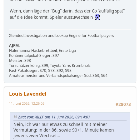
Wenn, dann läge der "Bug" darin, dass der Co "auffällig spät"
auf die Idee kommt, Spieler auszuwechseln
Xtended Investigation and Lookup Engine for Footballplayers
AJFM:
Halemannia Hackebrettbeil, Erste Liga
Kontinentalpokal-Sieger: S97
Meister: S98
Torschützenkönig: S99, Toyota Yaris Krombholz
Fast-Pokalsieger: S70, S73, S92, S98
Amateurmeister und Verbandspokalsieger Süd: S63, S64
Louis Lavendel
11. Juni 2026, 12:26:05
#28073
Zitat von: XILEF am 11. Juni 2026, 09:14:07
Nein, ich war nur etwas zu schnell mit meiner
Vermutung: in der 86. sowie 90+1. Minute kamen
jeweils zwei Wechsel...