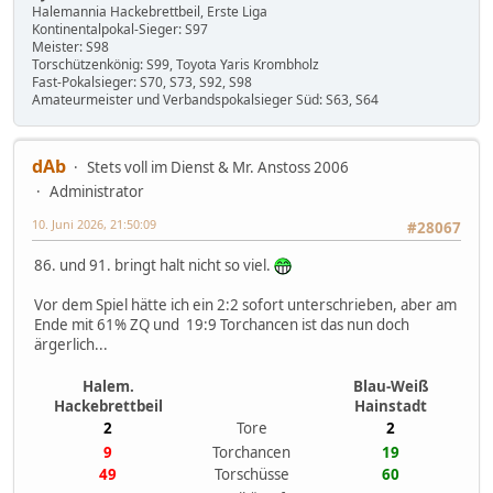
Halemannia Hackebrettbeil, Erste Liga
Kontinentalpokal-Sieger: S97
Meister: S98
Torschützenkönig: S99, Toyota Yaris Krombholz
Fast-Pokalsieger: S70, S73, S92, S98
Amateurmeister und Verbandspokalsieger Süd: S63, S64
dAb
Stets voll im Dienst & Mr. Anstoss 2006
Administrator
10. Juni 2026, 21:50:09
#28067
86. und 91. bringt halt nicht so viel.
Vor dem Spiel hätte ich ein 2:2 sofort unterschrieben, aber am
Ende mit 61% ZQ und 19:9 Torchancen ist das nun doch
ärgerlich...
Halem.
Blau-Weiß
Hackebrettbeil
Hainstadt
2
Tore
2
9
Torchancen
19
49
Torschüsse
60