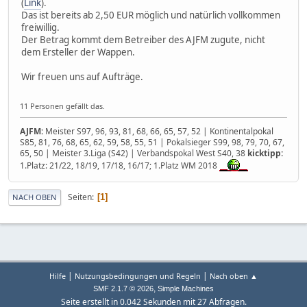
(
Link
).
Das ist bereits ab 2,50 EUR möglich und natürlich vollkommen
freiwillig.
Der Betrag kommt dem Betreiber des AJFM zugute, nicht
dem Ersteller der Wappen.
Wir freuen uns auf Aufträge.
11 Personen gefällt das.
AJFM:
Meister S97, 96, 93, 81, 68, 66, 65, 57, 52 | Kontinentalpokal
S85, 81, 76, 68, 65, 62, 59, 58, 55, 51 | Pokalsieger S99, 98, 79, 70, 67,
65, 50 | Meister 3.Liga (S42) | Verbandspokal West S40, 38
kicktipp:
1.Platz: 21/22, 18/19, 17/18, 16/17; 1.Platz WM 2018
Seiten
1
NACH OBEN
|
|
Hilfe
Nutzungsbedingungen und Regeln
Nach oben ▲
,
SMF 2.1.7 © 2026
Simple Machines
Seite erstellt in 0.042 Sekunden mit 27 Abfragen.