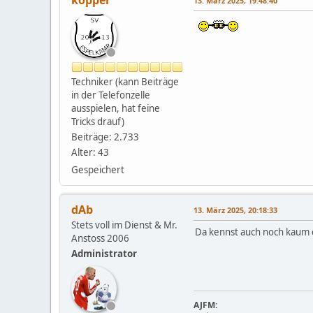
köpper
13. März 2025, 19:48:40
Techniker (kann Beiträge
in der Telefonzelle
ausspielen, hat feine
Tricks drauf)
Beiträge: 2.733
Alter: 43
Gespeichert
dAb
13. März 2025, 20:18:33
Stets voll im Dienst & Mr.
Da kennst auch noch kaum e
Anstoss 2006
Administrator
AJFM: