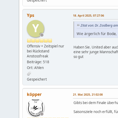
Gespeichert
Yps
18. April 2025, 07:27:06
Y
Zitat von: Dr. Zoidberg am
Wie ärgerlich für Bodø,
Offensiv + Zeitspiel nur
Haben Sie. United aber auch
bei Rückstand
eine sehr junge Mannschaft
Anstossfreak
so gut
Beiträge: 518
Ort: Ahlen
Gespeichert
köpper
21. Mai 2025, 21:02:08
Gibts bei dem Finale überha
Saisonsziele noch erfüllt, 