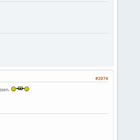
#2074
essen.