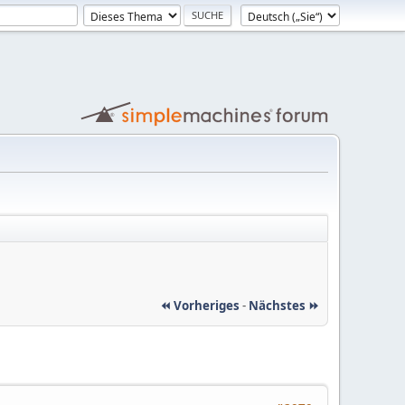
⏪ Vorheriges
-
Nächstes ⏩