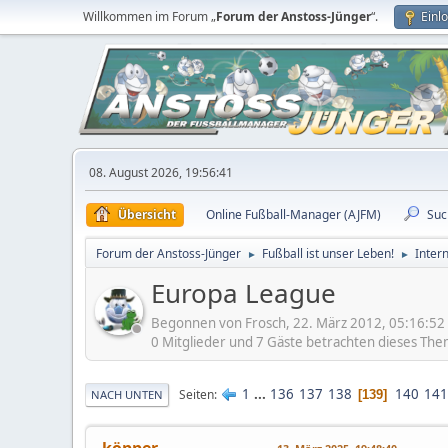
Willkommen im Forum „
Forum der Anstoss-Jünger
“.
Einl
08. August 2026, 19:56:41
Übersicht
Online Fußball-Manager (AJFM)
Suc
Forum der Anstoss-Jünger
Fußball ist unser Leben!
Inter
►
►
Europa League
Begonnen von Frosch, 22. März 2012, 05:16:52
0 Mitglieder und 7 Gäste betrachten dieses The
1
...
136
137
138
140
141
Seiten
139
NACH UNTEN