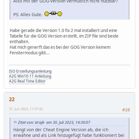
Also mit der GOG-Version vermutlich nicht nutzbar?
PS: Alles Gute.
Habe gerade die Version 1.0 fix 2 mal installiert und eine
Tabelle für die GOG Version erstellt, im ZIP file sind beide
enthalten.
Hat mich generft das es bei der GOG Version keinem
Fenstermodus gibt...
ISO Erstellungsanleitung
A2G Win10-11 Anleitung
A2G Real Time Editor
22
31. Juli 2023, 11:57:42
#28
Zitat von: strajk- am 30. Juli 2023, 14:30:07
Hängt von der Cheat Engine Version ab, die ich
erwähne und als Link hinzugefügt habe funktioniert bei