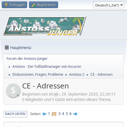
Einloggen
Registrieren
Hauptmenü
Forum der Anstoss-Jünger
Anstoss - Der Fußballmanager von Ascaron
►
Diskussionen, Fragen, Probleme
Anstoss 2
CE - Adressen
►
►
►
CE - Adressen
S
Begonnen von strajk-, 29. September 2020, 22:26:17
0 Mitglieder und 5 Gäste betrachten dieses Thema.
1
3
4
5
6
Seiten
2
NACH UNTEN