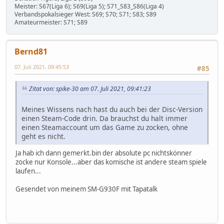
Meister: S67(Liga 6); S69(Liga 5); S71_S83_S86(Liga 4)
Verbandspokalsieger West: S69; S70; S71; S83; S89
Amateurmeister: S71; S89
Bernd81
07. Juli 2021, 09:45:53
#85
Zitat von: spike-30 am 07. Juli 2021, 09:41:23
Meines Wissens nach hast du auch bei der Disc-Version
einen Steam-Code drin. Da brauchst du halt immer
einen Steamaccount um das Game zu zocken, ohne
geht es nicht.
Ja hab ich dann gemerkt.bin der absolute pc nichtskönner
zocke nur Konsole...aber das komische ist andere steam spiele
laufen...
Gesendet von meinem SM-G930F mit Tapatalk