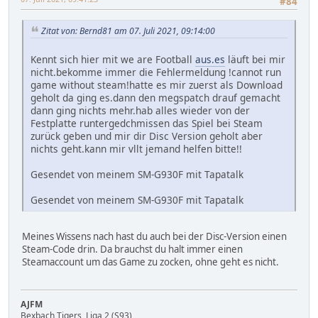
#84
Zitat von: Bernd81 am 07. Juli 2021, 09:14:00
Kennt sich hier mit we are Football
aus.es
läuft bei mir
nicht.bekomme immer die Fehlermeldung !cannot run
game without steam!hatte es mir zuerst als Download
geholt da ging es.dann den megspatch drauf gemacht
dann ging nichts mehr.hab alles wieder von der
Festplatte runtergedchmissen das Spiel bei Steam
zurück geben und mir dir Disc Version geholt aber
nichts geht.kann mir vllt jemand helfen bitte!!
Gesendet von meinem SM-G930F mit Tapatalk
Gesendet von meinem SM-G930F mit Tapatalk
Meines Wissens nach hast du auch bei der Disc-Version einen
Steam-Code drin. Da brauchst du halt immer einen
Steamaccount um das Game zu zocken, ohne geht es nicht.
AJFM
Bexbach Tigers, Liga 2 (S93)