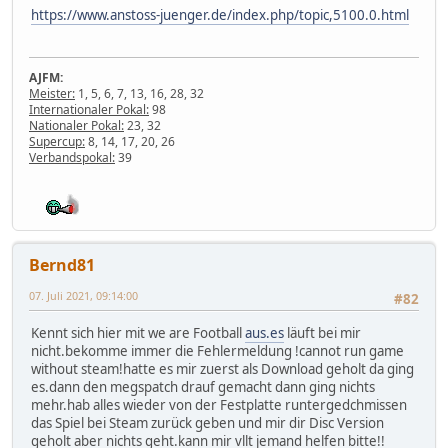
https://www.anstoss-juenger.de/index.php/topic,5100.0.html
AJFM:
Meister:
1, 5, 6, 7, 13, 16, 28, 32
Internationaler Pokal:
98
Nationaler Pokal:
23, 32
Supercup:
8, 14, 17, 20, 26
Verbandspokal:
39
Bernd81
07. Juli 2021, 09:14:00
#82
Kennt sich hier mit we are Football
aus.es
läuft bei mir
nicht.bekomme immer die Fehlermeldung !cannot run game
without steam!hatte es mir zuerst als Download geholt da ging
es.dann den megspatch drauf gemacht dann ging nichts
mehr.hab alles wieder von der Festplatte runtergedchmissen
das Spiel bei Steam zurück geben und mir dir Disc Version
geholt aber nichts geht.kann mir vllt jemand helfen bitte!!