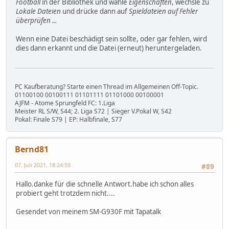
Football
in der Bibliothek und wähle
Eigenschaften
, wechsle zu
Lokale Dateien
und drücke dann auf
Spieldateien auf Fehler
überprüfen ...
Wenn eine Datei beschädigt sein sollte, oder gar fehlen, wird
dies dann erkannt und die Datei (erneut) heruntergeladen.
PC Kaufberatung? Starte einen Thread im Allgemeinen Off-Topic.
01100100 00100111 01101111 01101000 00100001
AJFM - Atome Sprungfeld FC: 1.Liga
Meister RL S/W, S44; 2. Liga S72 | Sieger V.Pokal W, S42
Pokal: Finale S79 | EP: Halbfinale, S77
Bernd81
07. Juli 2021, 18:24:59
#89
Hallo.danke für die schnelle Antwort.habe ich schon alles
probiert geht trotzdem nicht....
Gesendet von meinem SM-G930F mit Tapatalk