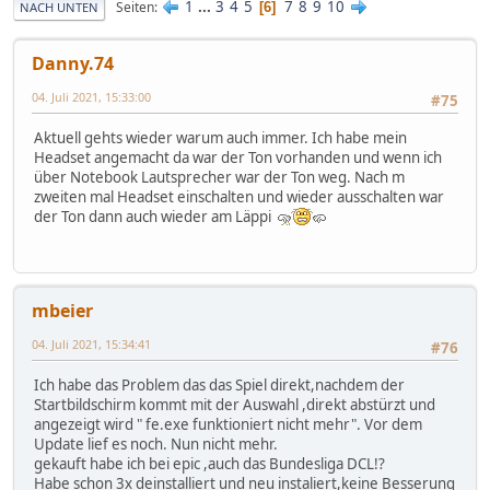
1
...
3
4
5
7
8
9
10
Seiten
6
NACH UNTEN
Danny.74
04. Juli 2021, 15:33:00
#75
Aktuell gehts wieder warum auch immer. Ich habe mein
Headset angemacht da war der Ton vorhanden und wenn ich
über Notebook Lautsprecher war der Ton weg. Nach m
zweiten mal Headset einschalten und wieder ausschalten war
der Ton dann auch wieder am Läppi
mbeier
04. Juli 2021, 15:34:41
#76
Ich habe das Problem das das Spiel direkt,nachdem der
Startbildschirm kommt mit der Auswahl ,direkt abstürzt und
angezeigt wird " fe.exe funktioniert nicht mehr". Vor dem
Update lief es noch. Nun nicht mehr.
gekauft habe ich bei epic ,auch das Bundesliga DCL!?
Habe schon 3x deinstalliert und neu instaliert,keine Besserung