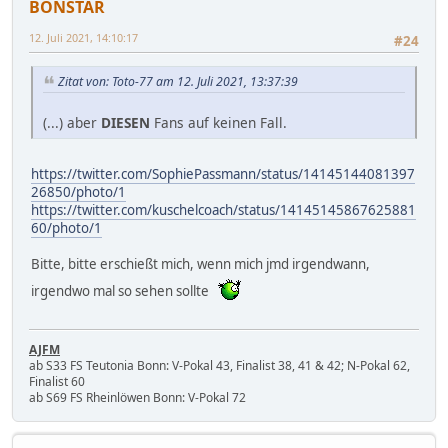
BONSTAR
12. Juli 2021, 14:10:17
#24
Zitat von: Toto-77 am 12. Juli 2021, 13:37:39
(...) aber
DIESEN
Fans auf keinen Fall.
https://twitter.com/SophiePassmann/status/14145144081397
26850/photo/1
https://twitter.com/kuschelcoach/status/14145145867625881
60/photo/1
Bitte, bitte erschießt mich, wenn mich jmd irgendwann,
irgendwo mal so sehen sollte
AJFM
ab S33 FS Teutonia Bonn: V-Pokal 43, Finalist 38, 41 & 42; N-Pokal 62,
Finalist 60
ab S69 FS Rheinlöwen Bonn: V-Pokal 72