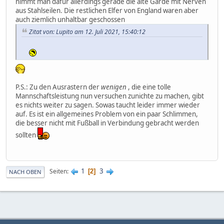
nimmt man dafür allerdings gerade die alte Garde mit Nerven
aus Stahlseilen. Die restlichen Elfer von England waren aber
auch ziemlich unhaltbar geschossen
Zitat von: Lupito am 12. Juli 2021, 15:40:12
P.S.: Zu den Ausrastern der
wenigen
, die eine tolle
Mannschaftsleistung nun versuchen zunichte zu machen, gibt
es nichts weiter zu sagen. Sowas taucht leider immer wieder
auf. Es ist ein allgemeines Problem von ein paar Schlimmen,
die besser nicht mit Fußball in Verbindung gebracht werden
sollten
1
3
Seiten
2
NACH OBEN