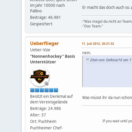
im Jahr 10000 nach
Er macht das doch auch so.
Pallino
Beiträge: 46.981
-"Was magst du nicht an Teama
Gespeichert
-"Das Team."
Ueberflieger
11. Juli 2012, 20:21:32
Ueber-Vize
nein.
"Nonnenhockey" Basis
Zitat von: DeRossi16 am 11
Unterstützer
Besitzt ein Denkmal auf
Was müsst ihr da nun schon 
dem Vereinsgelände
Beiträge: 24.986
Alter: 37
If you wait until 
Ort: Puchheim
Puchheimer Chef-