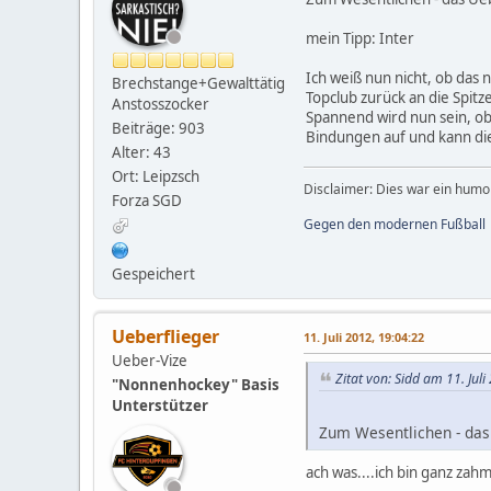
mein Tipp: Inter
Ich weiß nun nicht, ob das 
Brechstange+Gewalttätig
Topclub zurück an die Spitz
Anstosszocker
Spannend wird nun sein, ob
Beiträge: 903
Bindungen auf und kann di
Alter: 43
Ort: Leipzsch
Disclaimer: Dies war ein humor
Forza SGD
Gegen den modernen Fußball
Gespeichert
Ueberflieger
11. Juli 2012, 19:04:22
Ueber-Vize
Zitat von: Sidd am 11. Jul
"Nonnenhockey" Basis
Unterstützer
Zum Wesentlichen - das
ach was....ich bin ganz zah