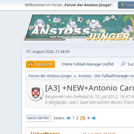
Willkommen im Forum „
Forum der Anstoss-Jünger
“.
Einl
07. August 2026, 21:38:59
Übersicht
Online Fußball-Manager (AJFM)
Suc
Forum der Anstoss-Jünger
Anstoss - Der Fußballmanager v
►
[A3] +NEW+Antonio Carn
Begonnen von DeRossi16, 10. Juli 2012, 18:47:
0 Mitglieder und 1 Gast betrachten dieses Them
1
2
4
Seiten
3
NACH UNTEN