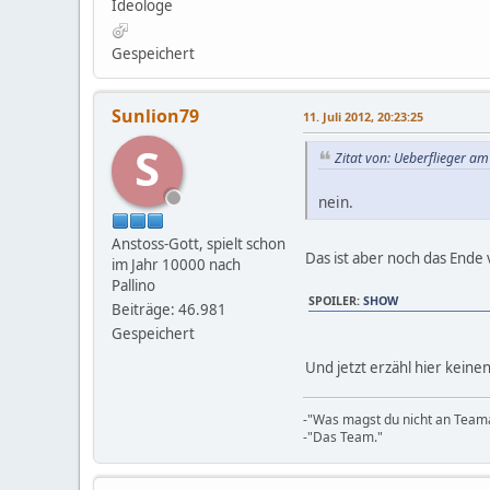
Ideologe
Gespeichert
Sunlion79
11. Juli 2012, 20:23:25
S
Zitat von: Ueberflieger am
nein.
Anstoss-Gott, spielt schon
Das ist aber noch das Ende
im Jahr 10000 nach
Pallino
SPOILER
:
SHOW
Beiträge: 46.981
Gespeichert
Und jetzt erzähl hier kein
-"Was magst du nicht an Teama
-"Das Team."