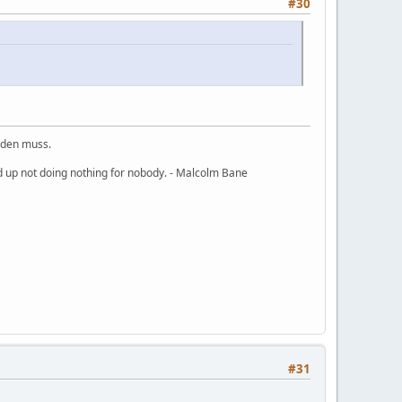
#30
rden muss.
nd up not doing nothing for nobody. - Malcolm Bane
#31