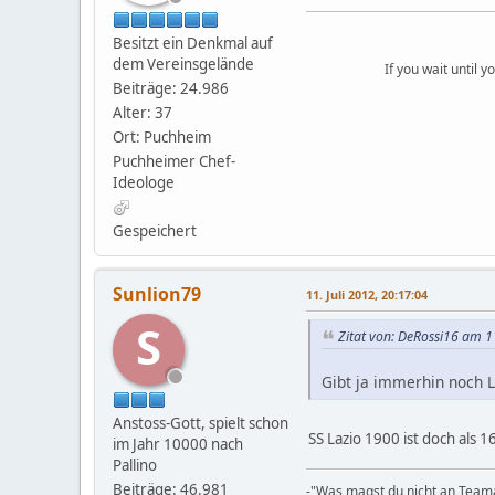
Besitzt ein Denkmal auf
dem Vereinsgelände
If you wait until 
Beiträge: 24.986
Alter: 37
Ort: Puchheim
Puchheimer Chef-
Ideologe
Gespeichert
Sunlion79
11. Juli 2012, 20:17:04
S
Zitat von: DeRossi16 am 11
Gibt ja immerhin noch L
Anstoss-Gott, spielt schon
SS Lazio 1900 ist doch als 
im Jahr 10000 nach
Pallino
Beiträge: 46.981
-"Was magst du nicht an Teama