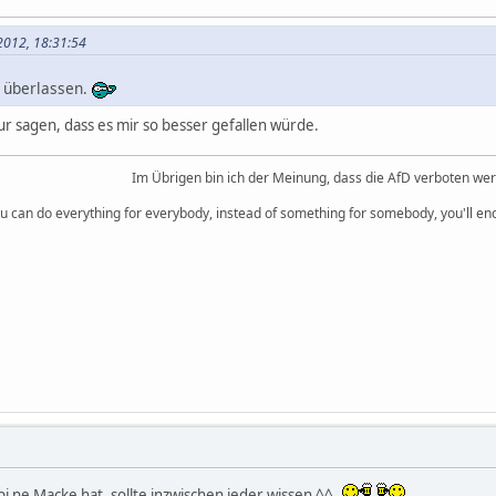
 2012, 18:31:54
t überlassen.
e nur sagen, dass es mir so besser gefallen würde.
Im Übrigen bin ich der Meinung, dass die AfD verboten we
you can do everything for everybody, instead of something for somebody, you'll e
i ne Macke hat, sollte inzwischen jeder wissen ^^