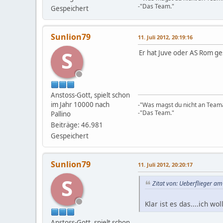
-"Das Team."
Gespeichert
Sunlion79
11. Juli 2012, 20:19:16
S
Er hat Juve oder AS Rom ge
Anstoss-Gott, spielt schon
im Jahr 10000 nach
-"Was magst du nicht an Teama
-"Das Team."
Pallino
Beiträge: 46.981
Gespeichert
Sunlion79
11. Juli 2012, 20:20:17
S
Zitat von: Ueberflieger am
Klar ist es das....ich w
Anstoss-Gott, spielt schon