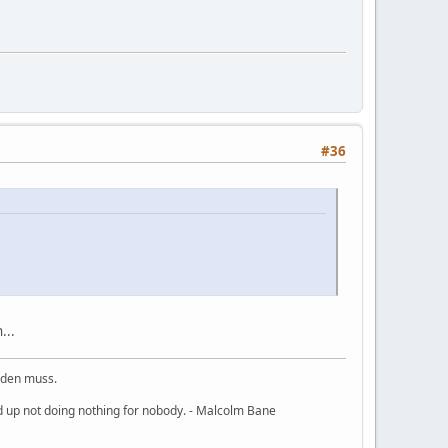
#36
...
rden muss.
nd up not doing nothing for nobody. - Malcolm Bane