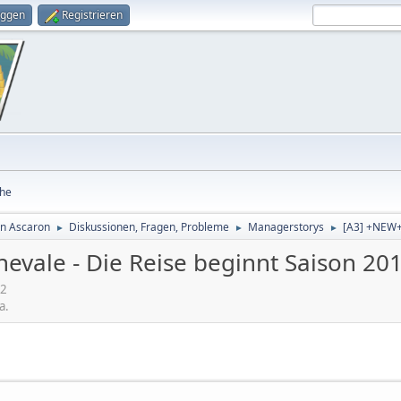
oggen
Registrieren
he
on Ascaron
Diskussionen, Fragen, Probleme
Managerstorys
[A3] +NEW+A
►
►
►
evale - Die Reise beginnt Saison 20
42
a.