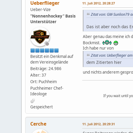
Ueberflieger
11. Juli 2012, 20:28:27
Ueber-Vize
Zitat von: GM-Sunlion79 a
"Nonnenhockey" Basis
Unterstützer
Das ist aber noch das E
Aber genau das meine ich do
Bockmist.
Ich habe nur von
Zitat von: Ueberflieger am
Besitzt ein Denkmal auf
dem Zitierten hier
dem Vereinsgelände
Beiträge: 24.986
und nichts anderem gespr
Alter: 37
Ort: Puchheim
Puchheimer Chef-
Ideologe
If you wait until 
Gespeichert
Cerche
11. Juli 2012, 20:29:31