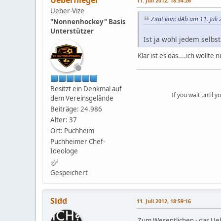
Ueberflieger
11. Juli 2012, 18:34:26
Ueber-Vize
Zitat von: dAb am 11. Juli
"Nonnenhockey" Basis
Unterstützer
Ist ja wohl jedem selbs
Klar ist es das....ich wollt
Besitzt ein Denkmal auf
If you wait until 
dem Vereinsgelände
Beiträge: 24.986
Alter: 37
Ort: Puchheim
Puchheimer Chef-
Ideologe
Gespeichert
Sidd
11. Juli 2012, 18:59:16
Zum Wesentlichen - das Ueb