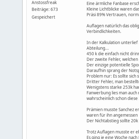
Anstossfreak
Eine ärmliche Fanbase ers
Kleine Lichtblicke waren da
Beiträge: 673
Präsi 89% Vertrauen, norma
Gespeichert
Auflagen natürlich das obl
Verbindlichkeiten.
In der Kalkulation unterlie
Abteilung...
450 k die einfach nicht dri
Der zweite Fehler, welchen 
Der einzige potentielle Sp
Daraufhin sprang der Notspo
Problem nur: Es sollte sic
Dritter Fehler, man bestell
Wenigstens starke 253k ha
Fanwerbung lies man auch 
wahrscheinlich schon diese 
Prämien musste Sanchez erhö
waren für ihn angemessen 1
Der Nichtabstieg sollte 20k
Trotz Auflagen musste er eb
Es ging je eine Woche nac