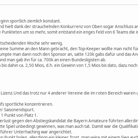
ginn sportlich ziemlich konstant.
nd hielt dank der strauchelnden Konkurrenz von Oben sogar Anschluss an 
 Punkteten um so mehr, somit entstand ein enges Feld von 6 Teams die 
 entscheidenden Woche sehr wenig.
kleine Summe an den Mann gebracht, den Top-Keeper wollte man nicht f
pumpte man dann noch den Sponsor an, satte 120k gabs dafür und das An
und man gab ihn für ca. 700k an einen Bundesligisten ab.
 bis dahin ca. 2,50 Mios, d.h. ein Gewinn von 1,5 Mios bis dato, dazu noch 
izenz.Und das trotz nur 4 anderer Vereine die im roten Bereich waren 
fs sportliche konzentrieren.
der Saisonendspurt.
r 1 Punkt von Platz 1.
rlust gegen den Abstiegskandidat die Bayern Amateure führten allerding
te Spiel unbedingt gewinnen, was man auch tat. Damit war die Qualifikat
ührer Unterhaching war angerichtet.
 Punkt holen, allerdings ein kleiner Trost, man wäre mit einem Sieg auch