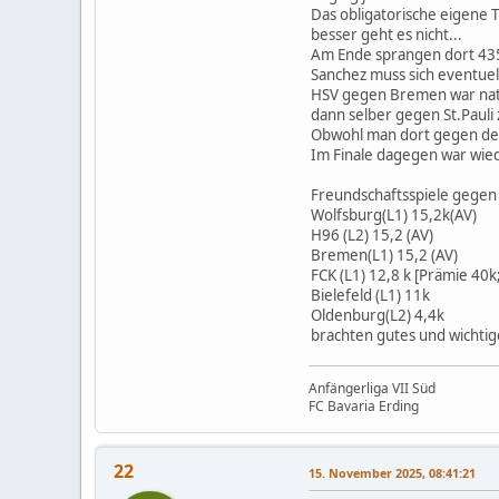
Das obligatorische eigene T
besser geht es nicht...
Am Ende sprangen dort 43
Sanchez muss sich eventuel
HSV gegen Bremen war natü
dann selber gegen St.Pauli 
Obwohl man dort gegen den
Im Finale dagegen war wied
Freundschaftsspiele gegen
Wolfsburg(L1) 15,2k(AV)
H96 (L2) 15,2 (AV)
Bremen(L1) 15,2 (AV)
FCK (L1) 12,8 k [Prämie 40k
Bielefeld (L1) 11k
Oldenburg(L2) 4,4k
brachten gutes und wichtige
Anfängerliga VII Süd
FC Bavaria Erding
22
15. November 2025, 08:41:21