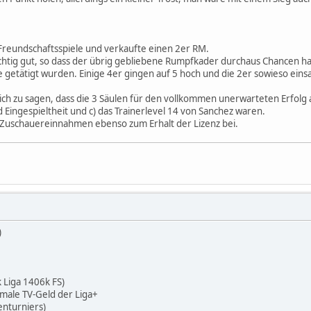
Freundschaftsspiele und verkaufte einen 2er RM.
chtig gut, so dass der übrig gebliebene Rumpfkader durchaus Chancen hat
getätigt wurden. Einige 4er gingen auf 5 hoch und die 2er sowieso einsa
lich zu sagen, dass die 3 Säulen für den vollkommen unerwarteten Erfol
 Eingespieltheit und c) das Trainerlevel 14 von Sanchez waren.
 Zuschauereinnahmen ebenso zum Erhalt der Lizenz bei.
)
 Liga 1406k FS)
ale TV-Geld der Liga+
urniers)