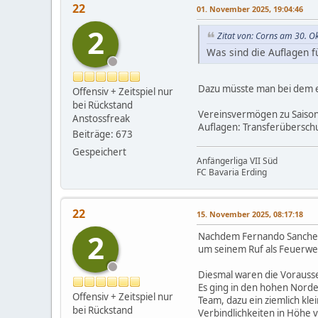
22
01. November 2025, 19:04:46
2
Zitat von: Corns am 30. O
Was sind die Auflagen 
Dazu müsste man bei dem 
Offensiv + Zeitspiel nur
bei Rückstand
Vereinsvermögen zu Saiso
Anstossfreak
Auflagen: Transferübersch
Beiträge: 673
Gespeichert
Anfängerliga VII Süd
FC Bavaria Erding
22
15. November 2025, 08:17:18
2
Nachdem Fernando Sanchez d
um seinem Ruf als Feuerwe
Diesmal waren die Vorausse
Es ging in den hohen Norde
Offensiv + Zeitspiel nur
Team, dazu ein ziemlich klei
bei Rückstand
Verbindlichkeiten in Höhe 