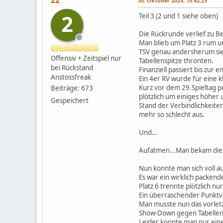
22
30. Oktober 2025, 15:42:25
2
Teil 3 (2 und 1 siehe oben)
Die Rückrunde verlief zu Be
Man blieb um Platz 3 rum u
TSV genau andersherum sie
Offensiv + Zeitspiel nur
Tabellenspitze thronten.
bei Rückstand
Finanziell passiert bis zur
Anstossfreak
Ein 4er RV wurde für eine 
Kurz vor dem 29.Spieltag 
Beiträge: 673
plötzlich um einiges höher 
Gespeichert
Stand der Verbindlichkeiten
mehr so schlecht aus.
Und...
Aufatmen...Man bekam die L
Nun konnte man sich voll au
Es war ein wirklich packen
Platz 6 trennte plötzlich nu
Ein überraschender Punktve
Man musste nun das vorletz
Show-Down gegen Tabellenf
Leider konnte man nur einen