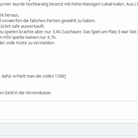
urnier wurde hochkarätig besetzt mit höherklassigen Lokalrivalen. Aus L
5k heraus.
l vorwerfen die falschen Partien gewählt zu haben.
rlich safe ausverkauft,
zu spielen brachte aber nur 3,6k Zuschauer. Das Spiel um Platz 3 war fas
 HSV spielte kamen nur 4,7k.
er volle Hütte zu vermelden.
; dafür erhielt man die vollen 130k]
s Geld in die Vereinskasse.