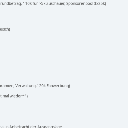
rundbetrag, 110k für >5k Zuschauer, Sponsorenpool 3x25k)
ausch)
tsprämien, Verwaltung,120k Fanwerbung)
t mal wieder^^)
 v.a. in Anbetracht der Ausgangslage.