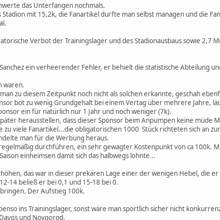
chwerte das Unterfangen nochmals.
s Stadion mit 15,2k, die Fanartikel durfte man selbst managen und die Fan
l.
igatorische Verbot der Trainingslager und des Stadionausbaus sowie 2,7 
f Sanchez ein verheerender Fehler, er behielt die statistische Abteilung
nn waren.
man zu diesem Zeitpunkt noch nicht als solchen erkannte, geschah ebenfal
onsor bot zu wenig Grundgehalt bei einem Vertag über mehrere Jahre, läc
nsor ein für natürlich nur 1 Jahr und noch weniger (7k).
h später herausstellen, dass dieser Sponsor beim Anpumpen keine müde Mar
te zu viele Fanartikel...die obligatorischen 1000 Stück richteten sich an 
ndelte man für die Werbung heraus.
regelmäßig durchführen, ein sehr gewagter Kostenpunkt von ca 100k. Mu
Saison einheimsen damit sich das halbwegs lohnte...
hen, das war in dieser prekären Lage einer der wenigen Hebel, die er noc
2-14 beließ er bei 0,1 und 15-18 bei 0.
 bringen. Der Aufstieg 100k.
enso ins Trainingslager, sonst wäre man sportlich sicher nicht konkurren
h Davos und Novgorod.