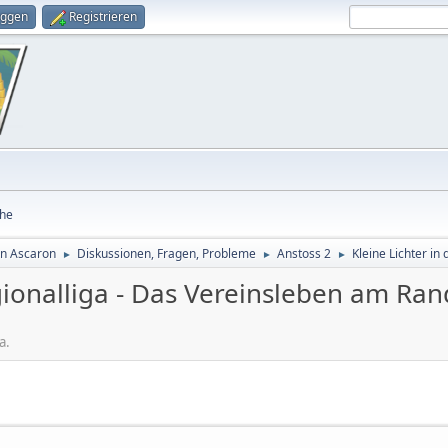
oggen
Registrieren
he
on Ascaron
Diskussionen, Fragen, Probleme
Anstoss 2
Kleine Lichter in
►
►
►
egionalliga - Das Vereinsleben am Ra
a.