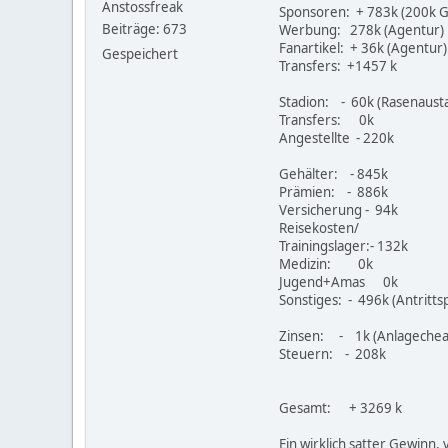
Anstossfreak
Sponsoren: + 783k (200k G
Beiträge: 673
Werbung: 278k (Agentur)
Fanartikel: + 36k (Agentur)
Gespeichert
Transfers: +1457 k
Stadion: - 60k (Rasenaust
Transfers: 0k
Angestellte - 220k
Gehälter: - 845k
Prämien: - 886k
Versicherung - 94k
Reisekosten/
Trainingslager:- 132k
Medizin: 0k
Jugend+Amas 0k
Sonstiges: - 496k (Antrit
Zinsen: - 1k (Anlagechea
Steuern: - 208k
Gesamt: + 3269 k
Ein wirklich satter Gewinn,