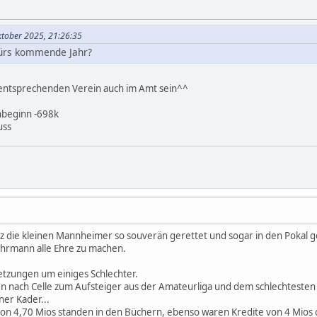
ktober 2025, 21:26:35
fürs kommende Jahr?
entsprechenden Verein auch im Amt sein^^
nbeginn -698k
uss
ie kleinen Mannheimer so souverän gerettet und sogar in den Pokal gef
hrmann alle Ehre zu machen.
tzungen um einiges Schlechter.
n nach Celle zum Aufsteiger aus der Amateurliga und dem schlechtesten 
ner Kader...
von 4,70 Mios standen in den Büchern, ebenso waren Kredite von 4 Mios 