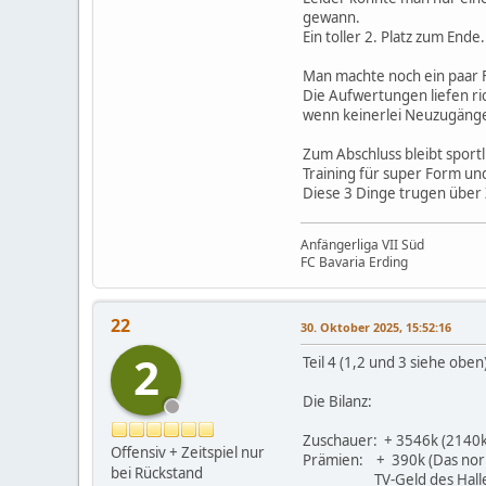
gewann.
Ein toller 2. Platz zum Ende.
Man machte noch ein paar 
Die Aufwertungen liefen ri
wenn keinerlei Neuzugänge 
Zum Abschluss bleibt sport
Training für super Form und
Diese 3 Dinge trugen über
Anfängerliga VII Süd
FC Bavaria Erding
22
30. Oktober 2025, 15:52:16
2
Teil 4 (1,2 und 3 siehe oben
Die Bilanz:
Zuschauer: + 3546k (2140k
Offensiv + Zeitspiel nur
Prämien: + 390k (Das norm
bei Rückstand
TV-Geld des Hallent