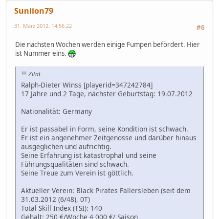
Sunlion79
31. März 2012, 14:56:22
#6
Die nächsten Wochen werden einige Fumpen befördert. Hier
ist Nummer eins.
Zitat
Ralph-Dieter Winss [playerid=347242784]
17 Jahre und 2 Tage, nächster Geburtstag: 19.07.2012
Nationalität: Germany
Er ist passabel in Form, seine Kondition ist schwach.
Er ist ein angenehmer Zeitgenosse und darüber hinaus
ausgeglichen und aufrichtig.
Seine Erfahrung ist katastrophal und seine
Führungsqualitäten sind schwach.
Seine Treue zum Verein ist göttlich.
Aktueller Verein: Black Pirates Fallersleben (seit dem
31.03.2012 (6/48), 0T)
Total Skill Index (TSI): 140
Gehalt: 250 €/Woche 4 000 €/ Saison