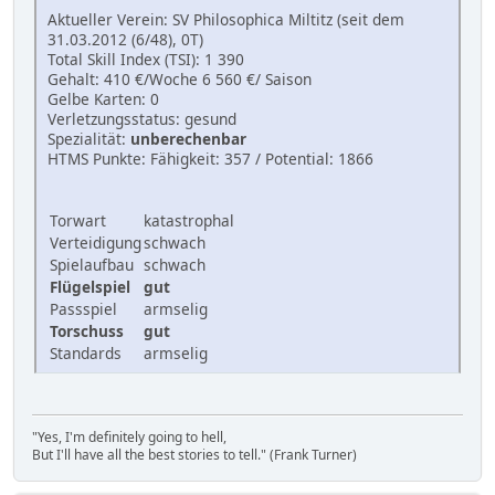
Aktueller Verein: SV Philosophica Miltitz (seit dem
31.03.2012 (6/48), 0T)
Total Skill Index (TSI): 1 390
Gehalt: 410 €/Woche 6 560 €/ Saison
Gelbe Karten: 0
Verletzungsstatus: gesund
Spezialität:
unberechenbar
HTMS Punkte: Fähigkeit: 357 / Potential: 1866
Torwart
katastrophal
Verteidigung
schwach
Spielaufbau
schwach
Flügelspiel
gut
Passspiel
armselig
Torschuss
gut
Standards
armselig
"Yes, I'm definitely going to hell,
But I'll have all the best stories to tell." (Frank Turner)