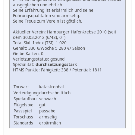
ausgeglichen und ehrlich.
Seine Erfahrung ist erbärmlich und seine
Führungsqualitäten sind armselig.
Seine Treue zum Verein ist göttlich.
Aktueller Verein: Hamburger Hafenkrebse 2010 (seit
dem 30.03.2012 (6/48), 0T)
Total Skill Index (TSI): 1 020
Gehalt: 330 €/Woche 5 280 €/ Saison
Gelbe Karten: 0
Verletzungsstatus: gesund
Spezialität:
durchsetzungsstark
HTMS Punkte: Fähigkeit: 338 / Potential: 1811
Torwart
katastrophal
Verteidigung
durchschnittlich
Spielaufbau
schwach
Flügelspiel
gut
Passspiel
passabel
Torschuss
armselig
Standards
erbärmlich