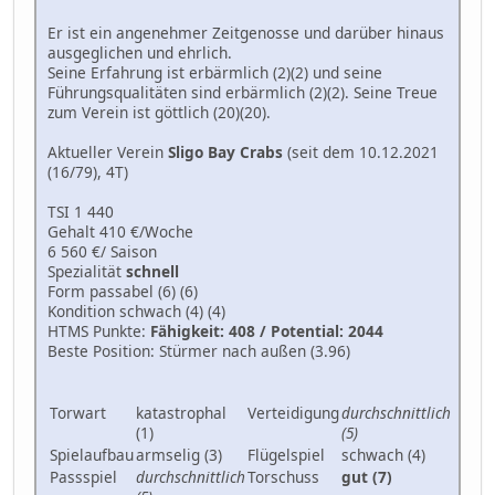
Er ist ein angenehmer Zeitgenosse und darüber hinaus
ausgeglichen und ehrlich.
Seine Erfahrung ist erbärmlich (2)(2) und seine
Führungsqualitäten sind erbärmlich (2)(2). Seine Treue
zum Verein ist göttlich (20)(20).
Aktueller Verein
Sligo Bay Crabs
(seit dem 10.12.2021
(16/79), 4T)
TSI 1 440
Gehalt 410 €/Woche
6 560 €/ Saison
Spezialität
schnell
Form passabel (6) (6)
Kondition schwach (4) (4)
HTMS Punkte:
Fähigkeit: 408 / Potential: 2044
Beste Position: Stürmer nach außen (3.96)
Torwart
katastrophal
Verteidigung
durchschnittlich
(1)
(5)
Spielaufbau
armselig (3)
Flügelspiel
schwach (4)
Passspiel
durchschnittlich
Torschuss
gut (7)