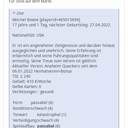
Für 300k auf dem Markt.
Zitat
Mitchel Bowie [playerid=465015694]
17 Jahre und 1 Tag, nächster Geburtstag: 27.04.2022
Nationalität: USA
Er ist ein angenehmer Zeitgenosse und darüber hinaus
ausgeglichen und unehrlich. Seine Erfahrung ist
erbärmlich und seine Führungsqualitäten sind
armselig. Seine Treue zum Verein ist göttlich.
Aktueller Verein: Anaheim Quackers seit dem
06.01.2022 Heimatverein-Bonus
TSI: 2 240
Gehalt: 410 €/Woche
Gelbe Karten: 0
Verletzungen : gesund
Form
passabel (6)
Kondition
schwach (4)
Torwart
katastrophal (1)
Verteidigung
schwach (4)
Spielaufbau
passabel
(6)