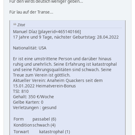
Für den wirds deutlich weniger geben...
Für lau auf der Transe...
Zitat
Manuel Díaz [playerid=465140166]
17 Jahre und 9 Tage, nächster Geburtstag: 28.04.2022
Nationalität: USA
Er ist eine umstrittene Person und darüber hinaus
ruhig und unehrlich. Seine Erfahrung ist katastrophal
und seine Führungsqualitäten sind schwach. Seine
Treue zum Verein ist göttlich.
Aktueller Verein: Anaheim Quackers seit dem
15.01.2022 Heimatverein-Bonus
TSI: 810
Gehalt: 350 €/Woche
Gelbe Karten: 0
Verletzungen : gesund
Form
passabel (6)
Kondition
schwach (4)
Torwart
katastrophal (1)