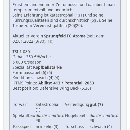
Er ist ein angenehmer Zeitgenosse und darüber hinaus
temperamentvoll und unehrlich.
Seine Erfahrung ist katastrophal (1)(1) und seine
Führungsqualitäten sind durchschnittlich (5)(5). Seine
Treue zum Verein ist göttlich (20)(20).
Aktueller Verein
Sprungfeld FC Atome
(seit dem
02.01.2022 (3/80), 1d)
TSI 1 080
Gehalt 350 €/Woche
5 600 €/season
Spezialität
Kopfballstärke
Form passabel (6) (6)
Kondition schwach (4) (4)
HTMS Points:
Ability: 413 / Potential: 2053
Best position: Defensive Wing Back (6.36)
Torwart
katastrophal
Verteidigung
gut (7)
(1)
Spielaufbau
durchschnittlich
Flügelspiel
durchschnittlich
(5)
(5)
Passspiel
armselig (3)
Torschuss
schwach (4)