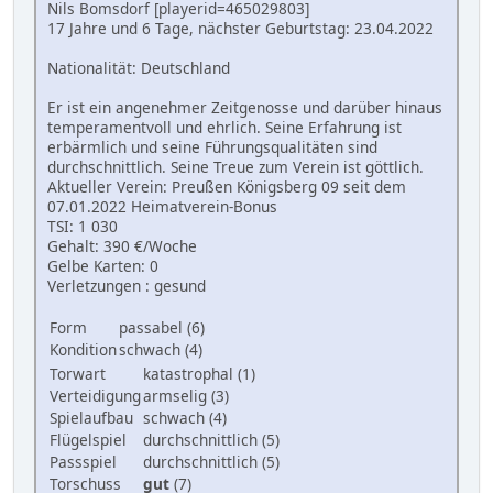
Nils Bomsdorf [playerid=465029803]
17 Jahre und 6 Tage, nächster Geburtstag: 23.04.2022
Nationalität: Deutschland
Er ist ein angenehmer Zeitgenosse und darüber hinaus
temperamentvoll und ehrlich. Seine Erfahrung ist
erbärmlich und seine Führungsqualitäten sind
durchschnittlich. Seine Treue zum Verein ist göttlich.
Aktueller Verein: Preußen Königsberg 09 seit dem
07.01.2022 Heimatverein-Bonus
TSI: 1 030
Gehalt: 390 €/Woche
Gelbe Karten: 0
Verletzungen : gesund
Form
passabel (6)
Kondition
schwach (4)
Torwart
katastrophal (1)
Verteidigung
armselig (3)
Spielaufbau
schwach (4)
Flügelspiel
durchschnittlich (5)
Passspiel
durchschnittlich (5)
Torschuss
gut
(7)