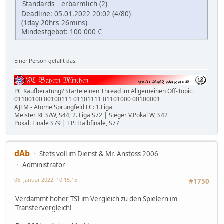
Standards
erbärmlich (2)
Deadline: 05.01.2022 20:02 (4/80)
(1day 20hrs 26mins)
Mindestgebot: 100 000 €
Einer Person gefällt das.
PC Kaufberatung? Starte einen Thread im Allgemeinen Off-Topic.
01100100 00100111 01101111 01101000 00100001
AJFM - Atome Sprungfeld FC: 1.Liga
Meister RL S/W, S44; 2. Liga S72 | Sieger V.Pokal W, S42
Pokal: Finale S79 | EP: Halbfinale, S77
dAb
Stets voll im Dienst & Mr. Anstoss 2006
Administrator
06. Januar 2022, 10:15:15
#1750
Verdammt hoher TSI im Vergleich zu den Spielern im
Transfervergleich!