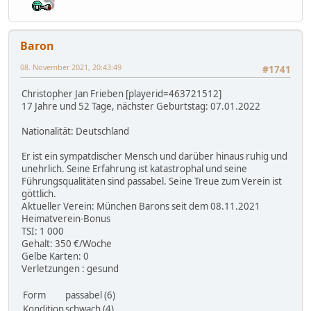
Baron
08. November 2021, 20:43:49
#1741
Christopher Jan Frieben [playerid=463721512]
17 Jahre und 52 Tage, nächster Geburtstag: 07.01.2022
Nationalität: Deutschland
Er ist ein sympatdischer Mensch und darüber hinaus ruhig und
unehrlich. Seine Erfahrung ist katastrophal und seine
Führungsqualitäten sind passabel. Seine Treue zum Verein ist
göttlich.
Aktueller Verein: München Barons seit dem 08.11.2021
Heimatverein-Bonus
TSI: 1 000
Gehalt: 350 €/Woche
Gelbe Karten: 0
Verletzungen : gesund
Form
passabel (6)
Kondition
schwach (4)