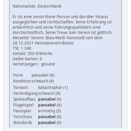
Nationalität: Deutschland
Er ist eine umstrittene Person und darüber hinaus
ausgeglichen und rechtschaffen. Seine Erfahrung ist
erbärmlich und seine Führungsqualitäten sind
durchschnittlich. Seine Treue zum Verein ist göttlich.
Aktueller Verein: Blau-Weiß Hainstadt seit dem
28.12.2021 Heimatverein-Bonus
TSI: 1 240
Gehalt: 350 €/Woche
Gelbe Karten: 0
Verletzungen : gesund
Form
passabel (6)
Kondition
schwach (4)
Torwart
katastrophal (1)
Verteidigung
schwach (4)
Spielaufbau
passabel
(6)
Flügelspiel
passabel
(6)
Passspiel
armselig (3)
Torschuss
passabel
(6)
Standards
passabel
(6)