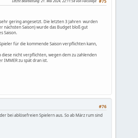
Letzte Bearbeitung
: 21. Mai 2024, 22:11:58 von Falconeye
#75
 sehr gering angesetzt. Die letzten 3 Jahren wurden
 der nächsten Saison) wurde das Budget bloß gut
s Saison.
e Spieler für die kommende Saison verpflichten kann,
n diese nicht verpflichten, wegen dem zu zahlenden
r IMMER zu spät dran ist.
#76
der bei ablösefreien Spielern aus. So ab März rum sind