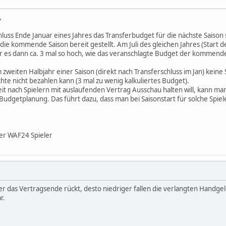
,
hluss Ende Januar eines Jahres das Transferbudget für die nächste Saison
r die kommende Saison bereit gestellt. Am Juli des gleichen Jahres (Start
r es dann ca. 3 mal so hoch, wie das veranschlagte Budget der kommende
 zweiten Halbjahr einer Saison (direkt nach Transferschluss im Jan) kein
hte nicht bezahlen kann (3 mal zu wenig kalkuliertes Budget).
it nach Spielern mit auslaufenden Vertrag Ausschau halten will, kann ma
udgetplanung. Das führt dazu, dass man bei Saisonstart für solche Spiele
ter WAF24 Spieler
er das Vertragsende rückt, desto niedriger fallen die verlangten Handgel
r.