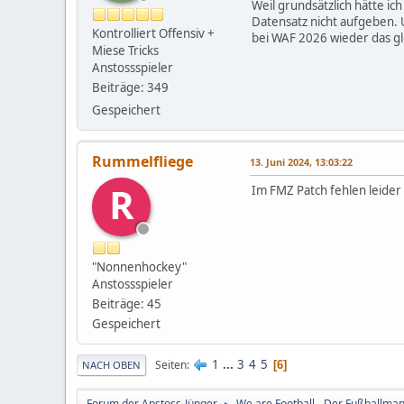
Weil grundsätzlich hätte i
Datensatz nicht aufgeben.
Kontrolliert Offensiv +
bei WAF 2026 wieder das gl
Miese Tricks
Anstossspieler
Beiträge: 349
Gespeichert
Rummelfliege
13. Juni 2024, 13:03:22
R
Im FMZ Patch fehlen leider
"Nonnenhockey"
Anstossspieler
Beiträge: 45
Gespeichert
1
...
3
4
5
Seiten
6
NACH OBEN
Forum der Anstoss-Jünger
We are Football - Der Fußballma