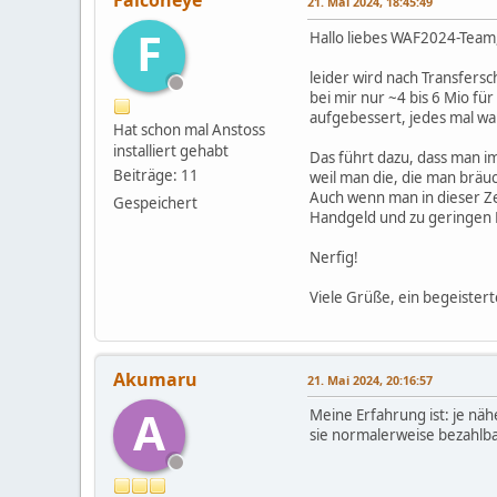
Falconeye
21. Mai 2024, 18:45:49
F
Hallo liebes WAF2024-Team
leider wird nach Transfersc
bei mir nur ~4 bis 6 Mio fü
aufgebessert, jedes mal wa
Hat schon mal Anstoss
installiert gehabt
Das führt dazu, dass man im
Beiträge: 11
weil man die, die man bräuc
Auch wenn man in dieser Ze
Gespeichert
Handgeld und zu geringen B
Nerfig!
Viele Grüße, ein begeister
Akumaru
21. Mai 2024, 20:16:57
A
Meine Erfahrung ist: je näh
sie normalerweise bezahlba