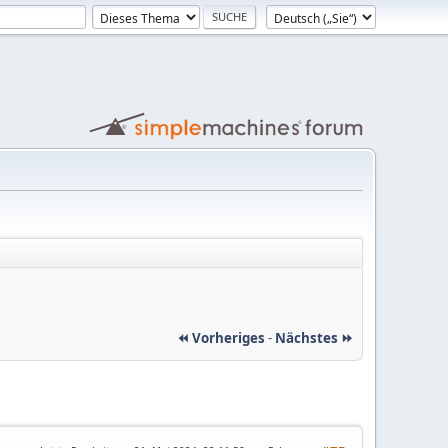
⏪ Vorheriges
-
Nächstes ⏩