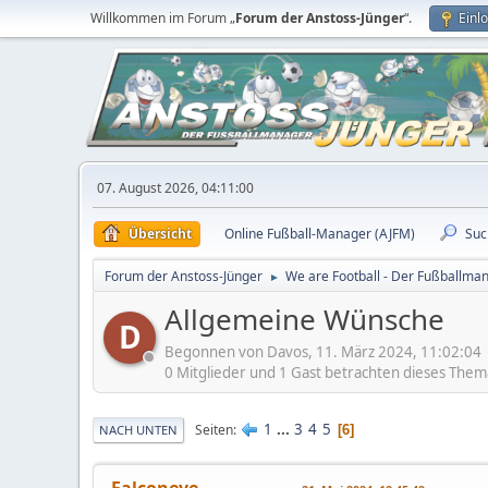
Willkommen im Forum „
Forum der Anstoss-Jünger
“.
Einl
07. August 2026, 04:11:00
Übersicht
Online Fußball-Manager (AJFM)
Suc
Forum der Anstoss-Jünger
We are Football - Der Fußballma
►
Allgemeine Wünsche
D
Begonnen von Davos, 11. März 2024, 11:02:04
0 Mitglieder und 1 Gast betrachten dieses Them
1
...
3
4
5
Seiten
6
NACH UNTEN