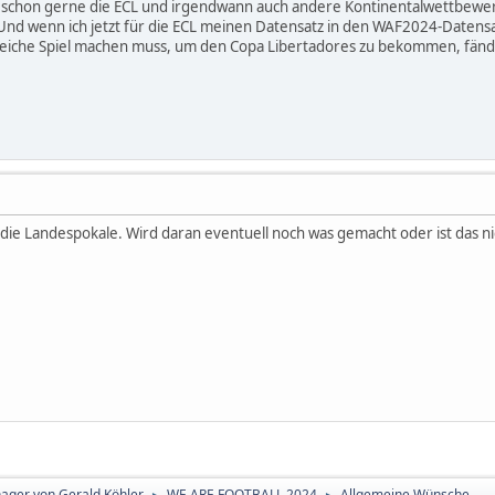
ch schon gerne die ECL und irgendwann auch andere Kontinentalwettbewe
 Und wenn ich jetzt für die ECL meinen Datensatz in den WAF2024-Daten
eiche Spiel machen muss, um den Copa Libertadores zu bekommen, fände i
 die Landespokale. Wird daran eventuell noch was gemacht oder ist das ni
nager von Gerald Köhler
WE ARE FOOTBALL 2024
Allgemeine Wünsche