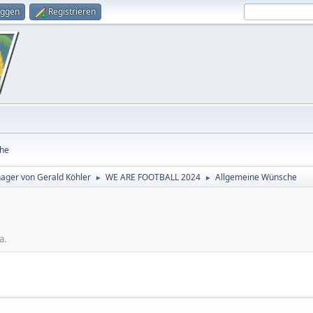
oggen
Registrieren
he
nager von Gerald Köhler
WE ARE FOOTBALL 2024
Allgemeine Wünsche
►
►
a.