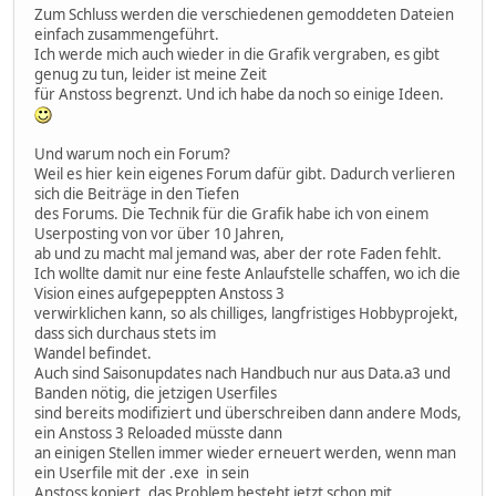
Zum Schluss werden die verschiedenen gemoddeten Dateien
einfach zusammengeführt.
Ich werde mich auch wieder in die Grafik vergraben, es gibt
genug zu tun, leider ist meine Zeit
für Anstoss begrenzt. Und ich habe da noch so einige Ideen.
Und warum noch ein Forum?
Weil es hier kein eigenes Forum dafür gibt. Dadurch verlieren
sich die Beiträge in den Tiefen
des Forums. Die Technik für die Grafik habe ich von einem
Userposting von vor über 10 Jahren,
ab und zu macht mal jemand was, aber der rote Faden fehlt.
Ich wollte damit nur eine feste Anlaufstelle schaffen, wo ich die
Vision eines aufgepeppten Anstoss 3
verwirklichen kann, so als chilliges, langfristiges Hobbyprojekt,
dass sich durchaus stets im
Wandel befindet.
Auch sind Saisonupdates nach Handbuch nur aus Data.a3 und
Banden nötig, die jetzigen Userfiles
sind bereits modifiziert und überschreiben dann andere Mods,
ein Anstoss 3 Reloaded müsste dann
an einigen Stellen immer wieder erneuert werden, wenn man
ein Userfile mit der .exe in sein
Anstoss kopiert, das Problem besteht jetzt schon mit