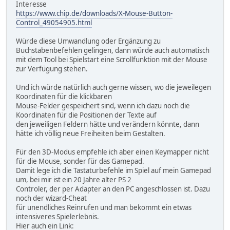
Interesse
https://www.chip.de/downloads/X-Mouse-Button-
Control_49054905.html
Würde diese Umwandlung oder Ergänzung zu
Buchstabenbefehlen gelingen, dann würde auch automatisch
mit dem Tool bei Spielstart eine Scrollfunktion mit der Mouse
zur Verfügung stehen.
Und ich würde natürlich auch gerne wissen, wo die jeweilegen
Koordinaten für die klickbaren
Mouse-Felder gespeichert sind, wenn ich dazu noch die
Koordinaten für die Positionen der Texte auf
den jeweiligen Feldern hätte und verändern könnte, dann
hätte ich völlig neue Freiheiten beim Gestalten.
Für den 3D-Modus empfehle ich aber einen Keymapper nicht
für die Mouse, sonder für das Gamepad.
Damit lege ich die Tastaturbefehle im Spiel auf mein Gamepad
um, bei mir ist ein 20 Jahre alter PS 2
Controler, der per Adapter an den PC angeschlossen ist. Dazu
noch der wizard-Cheat
für unendliches Reinrufen und man bekommt ein etwas
intensiveres Spielerlebnis.
Hier auch ein Link: