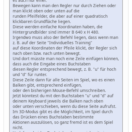
es auch nur einer.
Bewegen kann man den Regler nur durch Ziehen oder
man klickt oben oder unten auf die
runden Pfeilfelder, die aber auf einer quadratisch
klickbaren Grundfläche liegen.
Diese werden einfache Koordinaten haben, die
Hintergrundbilder sind immer B 640 x H 480.
Irgendwo muss also der Befehl liegen, dass wenn man
z. B. auf der Seite "Individuelles Training"
auf diese Koordinaten der Pfeile klickt, der Regler sich
nach oben bzw. nach unten bewegt.
Und dort müsste man noch eine Zeile einfügen können,
dass auch die Eingabe eines Buchstaben
diesen Regler entsprechend bewegt, z. B. "u" für hoch
und "d" für runter.
Diese Zeile dann für alle Seiten im Spiel, wo es einen
Balken gibt, entsprechend einfügen,
oder den bisherigen Mouse-Befehl umschreiben.
Jetzt könntest du mit den Buchstaben "u" und "d" auf
deinem Keyboard jeweils die Balken nach oben
oder unten verschieben, wenn du diese Seite aufrufst.
Im 3D-Modus gibt es die Möglichkeit, im Spiel durch
das Drücken eines Buchstaben bestimmte
Aktionen auszulösen, so ganz fremd ist es dem Spiel
nicht.