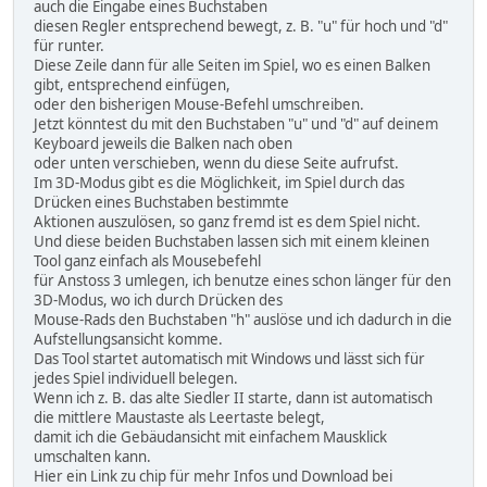
auch die Eingabe eines Buchstaben
diesen Regler entsprechend bewegt, z. B. "u" für hoch und "d"
für runter.
Diese Zeile dann für alle Seiten im Spiel, wo es einen Balken
gibt, entsprechend einfügen,
oder den bisherigen Mouse-Befehl umschreiben.
Jetzt könntest du mit den Buchstaben "u" und "d" auf deinem
Keyboard jeweils die Balken nach oben
oder unten verschieben, wenn du diese Seite aufrufst.
Im 3D-Modus gibt es die Möglichkeit, im Spiel durch das
Drücken eines Buchstaben bestimmte
Aktionen auszulösen, so ganz fremd ist es dem Spiel nicht.
Und diese beiden Buchstaben lassen sich mit einem kleinen
Tool ganz einfach als Mousebefehl
für Anstoss 3 umlegen, ich benutze eines schon länger für den
3D-Modus, wo ich durch Drücken des
Mouse-Rads den Buchstaben "h" auslöse und ich dadurch in die
Aufstellungsansicht komme.
Das Tool startet automatisch mit Windows und lässt sich für
jedes Spiel individuell belegen.
Wenn ich z. B. das alte Siedler II starte, dann ist automatisch
die mittlere Maustaste als Leertaste belegt,
damit ich die Gebäudansicht mit einfachem Mausklick
umschalten kann.
Hier ein Link zu chip für mehr Infos und Download bei