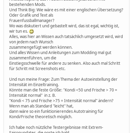
bestehenden Mods.
Und Think Big: Wie wäre es mit einer englischen Übersetzung?
Oder Grafik und Text als
Frauenfussballmanager?
Wo was diskutiert und gebastelt wird, das ist egal, wichtig ist,
wir tun es.
Alles, was hier an Wissen auch tatsächlich umgesetzt wird, wird
von jedem nach Wunsch
zusammengefügt werden können.
Und alles Wissen und Anleitungen zum Modding mal gut
zusammenführen, um die
Einstiegsschwelle für andere zu senken. Also auch mal Schritt
für Schritt mit Screenshots etc.
Und nun meine Frage: Zum Thema der Autoeinstellung der
Intensität im Einzeltraining.
Könnte man die feste Größe: "Kondi <50 und Frische > 70 =
Intensität normal" in z. B.
"Kondi < 75 und Frische >75 = Intensität normal" ändern?
Wenn man als Standard "leicht" hat,
dann wäre so ein funktionierendes Autotraining für
Kondi/Frische theoretisch möglich.
Ich habe noch nützliche Testergebnisse mit Extrem-
Saisonupdates, die poste ich bald.