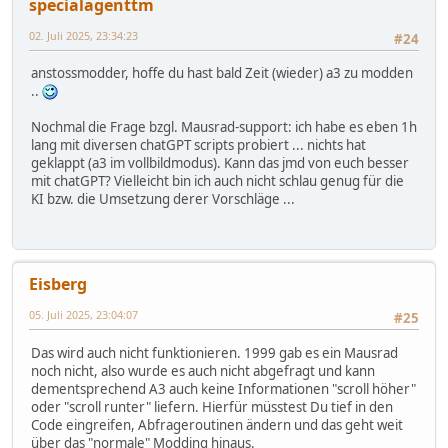
specialagenttm
02. Juli 2025, 23:34:23
#24
anstossmodder, hoffe du hast bald Zeit (wieder) a3 zu modden
..
Nochmal die Frage bzgl. Mausrad-support: ich habe es eben 1h
lang mit diversen chatGPT scripts probiert ... nichts hat
geklappt (a3 im vollbildmodus). Kann das jmd von euch besser
mit chatGPT? Vielleicht bin ich auch nicht schlau genug für die
KI bzw. die Umsetzung derer Vorschläge ...
Eisberg
05. Juli 2025, 23:04:07
#25
Das wird auch nicht funktionieren. 1999 gab es ein Mausrad
noch nicht, also wurde es auch nicht abgefragt und kann
dementsprechend A3 auch keine Informationen "scroll höher"
oder "scroll runter" liefern. Hierfür müsstest Du tief in den
Code eingreifen, Abfrageroutinen ändern und das geht weit
über das "normale" Modding hinaus.