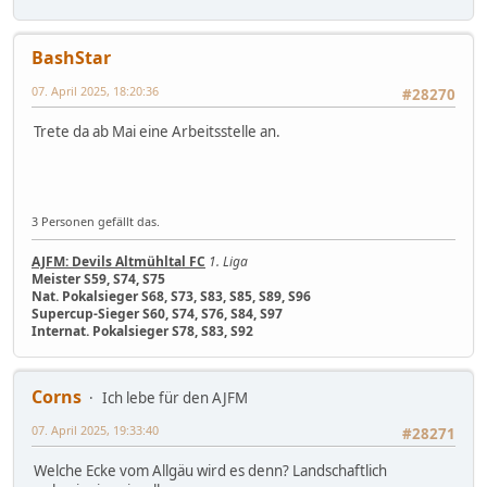
BashStar
07. April 2025, 18:20:36
#28270
Trete da ab Mai eine Arbeitsstelle an.
3 Personen gefällt das.
AJFM: Devils Altmühltal FC
1. Liga
Meister S59, S74, S75
Nat. Pokalsieger S68, S73, S83, S85, S89, S96
Supercup-Sieger S60, S74, S76, S84, S97
Internat. Pokalsieger S78, S83, S92
Corns
Ich lebe für den AJFM
07. April 2025, 19:33:40
#28271
Welche Ecke vom Allgäu wird es denn? Landschaftlich