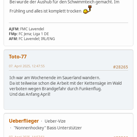
Bei wurde der Aushub für den Schwimmteich gemacht. Im
Frühling und alles ist komplett trocken
AJFM:
FMC Lavendel
FMp:
FC Jena; Liga 1 DE
AFM:
FC Lavendel; IRL/ENG
Toto-77
07. April 2025, 12:47:55
#28265
Ich war am Wochenende im Sauerland wandern.
Da ist teilweise schon die Arbeit mit der Kettensäge im Wald
verboten wegen Brandgefahr durch Funkenflug.
Und das Anfang April!
Ueberflieger
Ueber-Vize
"Nonnenhockey" Basis Unterstützer
07. April 2025, 14:57:51