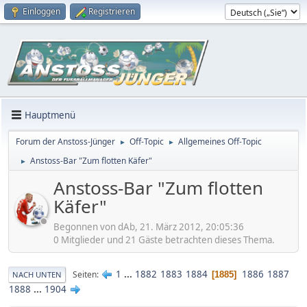
Einloggen
Registrieren
Hauptmenü
Forum der Anstoss-Jünger
Off-Topic
Allgemeines Off-Topic
►
►
Anstoss-Bar "Zum flotten Käfer"
►
Anstoss-Bar "Zum flotten
Käfer"
Begonnen von dAb, 21. März 2012, 20:05:36
0 Mitglieder und 21 Gäste betrachten dieses Thema.
1
...
1882
1883
1884
1886
1887
Seiten
1885
NACH UNTEN
1888
...
1904