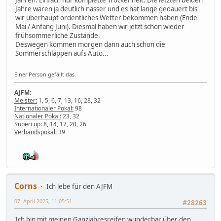
Jahre waren ja deutlich nässer und es hat lange gedauert bis
wir überhaupt ordentliches Wetter bekommen haben (Ende
Mai / Anfang Juni). Diesmal haben wir jetzt schon wieder
frühsommerliche Zustände.
Deswegen kommen morgen dann auch schon die
Sommerschlappen aufs Auto...
Einer Person gefällt das.
AJFM:
Meister:
1, 5, 6, 7, 13, 16, 28, 32
Internationaler Pokal:
98
Nationaler Pokal:
23, 32
Supercup:
8, 14, 17, 20, 26
Verbandspokal:
39
Corns
Ich lebe für den AJFM
07. April 2025, 11:05:51
#28263
Ich bin mit meinen Ganzjahresreifen wunderbar über den