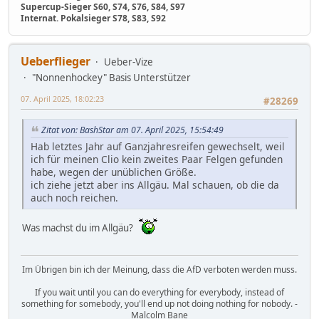
Supercup-Sieger S60, S74, S76, S84, S97
Internat. Pokalsieger S78, S83, S92
Ueberflieger
Ueber-Vize
"Nonnenhockey" Basis Unterstützer
07. April 2025, 18:02:23
#28269
Zitat von: BashStar am 07. April 2025, 15:54:49
Hab letztes Jahr auf Ganzjahresreifen gewechselt, weil
ich für meinen Clio kein zweites Paar Felgen gefunden
habe, wegen der unüblichen Größe.
ich ziehe jetzt aber ins Allgäu. Mal schauen, ob die da
auch noch reichen.
Was machst du im Allgäu?
Im Übrigen bin ich der Meinung, dass die AfD verboten werden muss.
If you wait until you can do everything for everybody, instead of
something for somebody, you'll end up not doing nothing for nobody. -
Malcolm Bane