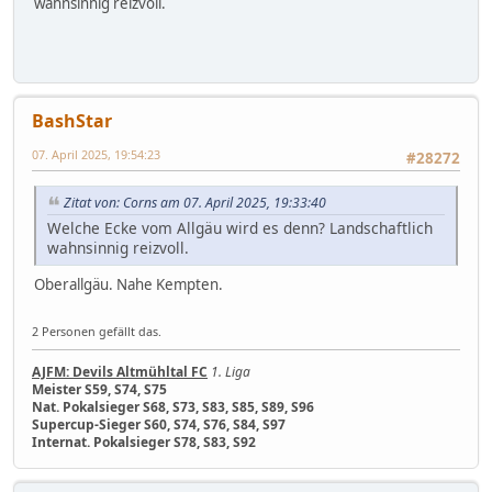
wahnsinnig reizvoll.
BashStar
07. April 2025, 19:54:23
#28272
Zitat von: Corns am 07. April 2025, 19:33:40
Welche Ecke vom Allgäu wird es denn? Landschaftlich
wahnsinnig reizvoll.
Oberallgäu. Nahe Kempten.
2 Personen gefällt das.
AJFM: Devils Altmühltal FC
1. Liga
Meister S59, S74, S75
Nat. Pokalsieger S68, S73, S83, S85, S89, S96
Supercup-Sieger S60, S74, S76, S84, S97
Internat. Pokalsieger S78, S83, S92