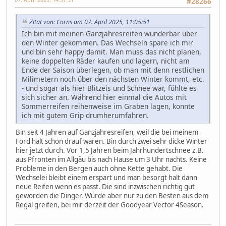
#28266
Zitat von: Corns am 07. April 2025, 11:05:51
Ich bin mit meinen Ganzjahresreifen wunderbar über
den Winter gekommen. Das Wechseln spare ich mir
und bin sehr happy damit. Man muss das nicht planen,
keine doppelten Räder kaufen und lagern, nicht am
Ende der Saison überlegen, ob man mit denn restlichen
Milimetern noch über den nächsten Winter kommt, etc.
- und sogar als hier Blitzeis und Schnee war, fühlte es
sich sicher an. Während hier einmal die Autos mit
Sommerreifen reihenweise im Graben lagen, konnte
ich mit gutem Grip drumherumfahren.
Bin seit 4 Jahren auf Ganzjahresreifen, weil die bei meinem
Ford halt schon drauf waren. Bin durch zwei sehr dicke Winter
hier jetzt durch. Vor 1,5 Jahren beim Jahrhundertschnee z.B.
aus Pfronten im Allgäu bis nach Hause um 3 Uhr nachts. Keine
Probleme in den Bergen auch ohne Kette gehabt. Die
Wechselei bleibt einem erspart und man besorgt halt dann
neue Reifen wenn es passt. Die sind inzwischen richtig gut
geworden die Dinger. Würde aber nur zu den Besten aus dem
Regal greifen, bei mir derzeit der Goodyear Vector 4Season.