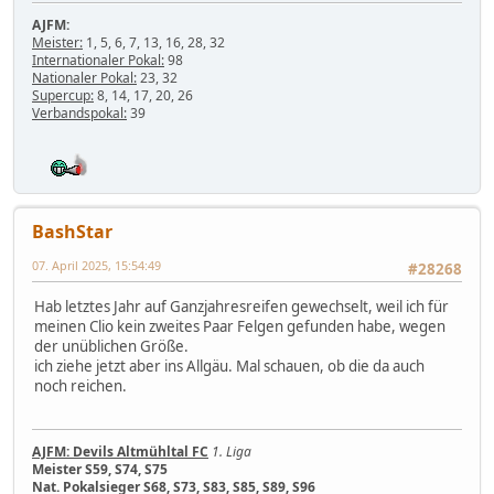
AJFM:
Meister:
1, 5, 6, 7, 13, 16, 28, 32
Internationaler Pokal:
98
Nationaler Pokal:
23, 32
Supercup:
8, 14, 17, 20, 26
Verbandspokal:
39
BashStar
07. April 2025, 15:54:49
#28268
Hab letztes Jahr auf Ganzjahresreifen gewechselt, weil ich für
meinen Clio kein zweites Paar Felgen gefunden habe, wegen
der unüblichen Größe.
ich ziehe jetzt aber ins Allgäu. Mal schauen, ob die da auch
noch reichen.
AJFM: Devils Altmühltal FC
1. Liga
Meister S59, S74, S75
Nat. Pokalsieger S68, S73, S83, S85, S89, S96