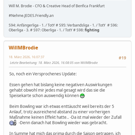
Will M. Brodie - CFO & Creative Head of Benfica Frankfurt
#Nehme.JEDES.Friendly.an
S94: Anfängerliga - 1. / TotY # S95: Verbandsliga - 1. / TotY # S96:
Oberliga - 3. # S97: Oberliga - 1. / TotY # S98:
fighting
WillMBrodie
18. März 2026, 16:07:37
#19
Letzte Bearbeitung
: 18. März 2026, 16:08:05 von WillMBrodie
So, noch ein Versprochenes Update:
Essen gehen hat bislang keine negativen Auswirkungen
gehabt obwohl mir jedes mal gesagt wird das sie die
Speisekarte schon auswendig können
Beim Bowling war ich etwas enttäuscht weil bereits der 5
Anlauf, trotz ausreichend abstand zu einer vorherigen
Maßnahme keinen Effekt hatte.. -Da ist mal wieder der Zufall
-Denn danach hat Bowling wieder was gebracht.
In Summe hat mich das prima durch die Saison getragen, ich