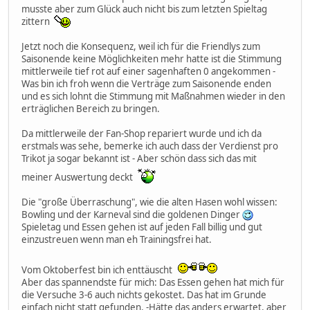
musste aber zum Glück auch nicht bis zum letzten Spieltag
zittern
Jetzt noch die Konsequenz, weil ich für die Friendlys zum
Saisonende keine Möglichkeiten mehr hatte ist die Stimmung
mittlerweile tief rot auf einer sagenhaften 0 angekommen -
Was bin ich froh wenn die Verträge zum Saisonende enden
und es sich lohnt die Stimmung mit Maßnahmen wieder in den
erträglichen Bereich zu bringen.
Da mittlerweile der Fan-Shop repariert wurde und ich da
erstmals was sehe, bemerke ich auch dass der Verdienst pro
Trikot ja sogar bekannt ist - Aber schön dass sich das mit
meiner Auswertung deckt
Die "große Überraschung", wie die alten Hasen wohl wissen:
Bowling und der Karneval sind die goldenen Dinger
Spieletag und Essen gehen ist auf jeden Fall billig und gut
einzustreuen wenn man eh Trainingsfrei hat.
Vom Oktoberfest bin ich enttäuscht
Aber das spannendste für mich: Das Essen gehen hat mich für
die Versuche 3-6 auch nichts gekostet. Das hat im Grunde
einfach nicht statt gefunden. -Hätte das anders erwartet, aber