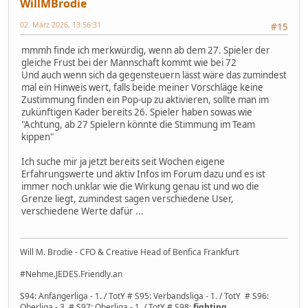
WillMBrodie
02. März 2026, 13:56:31
#15
mmmh finde ich merkwürdig, wenn ab dem 27. Spieler der
gleiche Frust bei der Mannschaft kommt wie bei 72
Und auch wenn sich da gegensteuern lässt wäre das zumindest
mal ein Hinweis wert, falls beide meiner Vorschläge keine
Zustimmung finden ein Pop-up zu aktivieren, sollte man im
zukünftigen Kader bereits 26. Spieler haben sowas wie
"Achtung, ab 27 Spielern könnte die Stimmung im Team
kippen"
Ich suche mir ja jetzt bereits seit Wochen eigene
Erfahrungswerte und aktiv Infos im Forum dazu und es ist
immer noch unklar wie die Wirkung genau ist und wo die
Grenze liegt, zumindest sagen verschiedene User,
verschiedene Werte dafür ...
Will M. Brodie - CFO & Creative Head of Benfica Frankfurt
#Nehme.JEDES.Friendly.an
S94: Anfängerliga - 1. / TotY # S95: Verbandsliga - 1. / TotY # S96:
Oberliga - 3. # S97: Oberliga - 1. / TotY # S98:
fighting