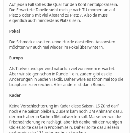
Auf jeden Fall soll es die Quali für den Kontinentalpokal sein.
Die Erwartete Tabelle sieht mich je nach TU momentan auf
Platz 5 oder 6 mit viel Abstand zu Platz 7. Also da muss
eigentlich auch mindestens Platz 6 sein.
Pokal
Die Schmöckies sollten keine Hürde darstellen. Ansonsten
möchten wir auch mal wieder im Pokal überwintern.
Europa
Als Titelverteidiger wird natürlich viel von einem erwartet.
Aber wir steigen schon in Runde 1 ein, zudem gibt es die
Änderungen in Sachen Taktik. Daher wäre es schon mal top die
Ligaphase zu erreichen. Alles andere ist dann Bonus.
Kader
Keine Verschlechterung im Kader diese Saison. LS Zünd darf
noch eine Saison bleiben. Zudem kam noch DM Ahlmann dazu,
der mich aber in Sachen RM aufwerten soll. Mal sehen wie die
Frischeänderung reinschlägt, aber ich denke mit den wenigen
Oldies sollte das kein Problem sein. Daher sollte das Ziel sein
mal wieder die 131 oder mehr zu knacken.