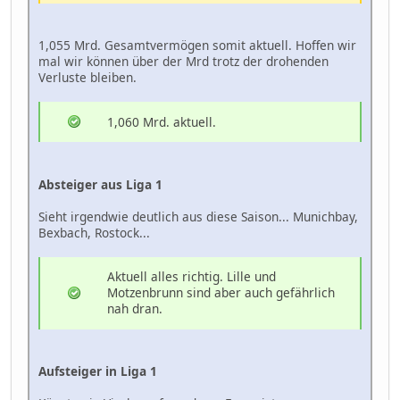
1,055 Mrd. Gesamtvermögen somit aktuell. Hoffen wir
mal wir können über der Mrd trotz der drohenden
Verluste bleiben.
1,060 Mrd. aktuell.
Absteiger aus Liga 1
Sieht irgendwie deutlich aus diese Saison... Munichbay,
Bexbach, Rostock...
Aktuell alles richtig. Lille und
Motzenbrunn sind aber auch gefährlich
nah dran.
Aufsteiger in Liga 1