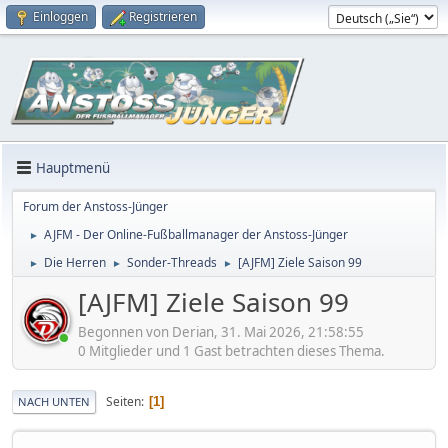
Einloggen
Registrieren
Hauptmenü
Forum der Anstoss-Jünger
AJFM - Der Online-Fußballmanager der Anstoss-Jünger
►
Die Herren
Sonder-Threads
[AJFM] Ziele Saison 99
►
►
►
[AJFM] Ziele Saison 99
Begonnen von Derian, 31. Mai 2026, 21:58:55
0 Mitglieder und 1 Gast betrachten dieses Thema.
Seiten
1
NACH UNTEN