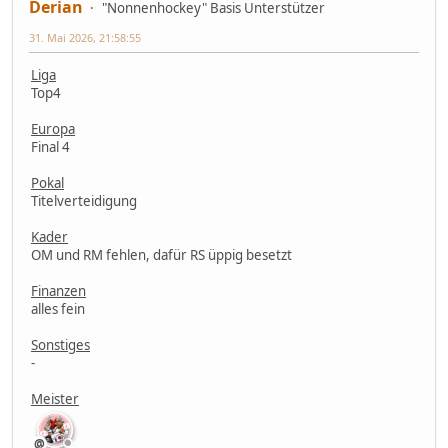
Derian
"Nonnenhockey" Basis Unterstützer
31. Mai 2026, 21:58:55
Liga
Top4
Europa
Final 4
Pokal
Titelverteidigung
Kader
OM und RM fehlen, dafür RS üppig besetzt
Finanzen
alles fein
Sonstiges
-
Meister