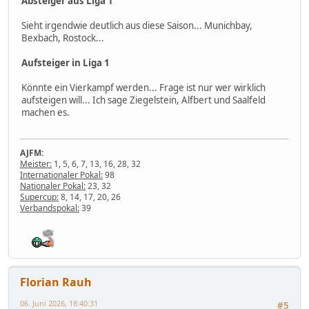
Absteiger aus Liga 1
Sieht irgendwie deutlich aus diese Saison... Munichbay,
Bexbach, Rostock...
Aufsteiger in Liga 1
Könnte ein Vierkampf werden... Frage ist nur wer wirklich
aufsteigen will... Ich sage Ziegelstein, Alfbert und Saalfeld
machen es.
AJFM:
Meister:
1, 5, 6, 7, 13, 16, 28, 32
Internationaler Pokal:
98
Nationaler Pokal:
23, 32
Supercup:
8, 14, 17, 20, 26
Verbandspokal:
39
Florian Rauh
06. Juni 2026, 18:40:31
#5