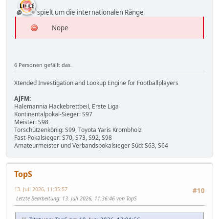
spielt um die internationalen Ränge
Nope
6 Personen gefällt das.
Xtended Investigation and Lookup Engine for Footballplayers
AJFM:
Halemannia Hackebrettbeil, Erste Liga
Kontinentalpokal-Sieger: S97
Meister: S98
Torschützenkönig: S99, Toyota Yaris Krombholz
Fast-Pokalsieger: S70, S73, S92, S98
Amateurmeister und Verbandspokalsieger Süd: S63, S64
TopS
13. Juli 2026, 11:35:57
#10
Letzte Bearbeitung
: 13. Juli 2026, 11:36:46 von TopS