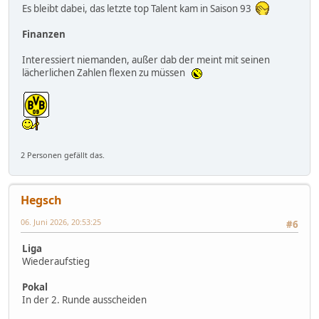
Es bleibt dabei, das letzte top Talent kam in Saison 93
Finanzen
Interessiert niemanden, außer dab der meint mit seinen
lächerlichen Zahlen flexen zu müssen
2 Personen gefällt das.
Hegsch
06. Juni 2026, 20:53:25
#6
Liga
Wiederaufstieg
Pokal
In der 2. Runde ausscheiden