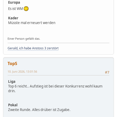
Europa
Es ist WM
Kader
Müsste mal erneuert werden
Einer Person gefällt das.
Gerald, ich habe Anstoss 3 zerstört
TopS
10. Juni 2026, 13:01:56
#7
Liga
Top 6 reicht.. Aufstieg ist bei dieser Konkurrenz wohl kaum
drin.
Pokal
Zweite Runde. Alles drüber ist Zugabe.