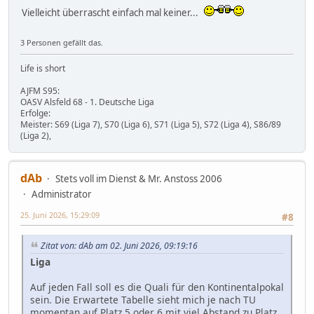
Vielleicht überrascht einfach mal keiner...
3 Personen gefällt das.
Life is short
AJFM S95:
OASV Alsfeld 68 - 1. Deutsche Liga
Erfolge:
Meister: S69 (Liga 7), S70 (Liga 6), S71 (Liga 5), S72 (Liga 4), S86/89
(Liga 2),
dAb
Stets voll im Dienst & Mr. Anstoss 2006
Administrator
25. Juni 2026, 15:29:09
#8
Zitat von: dAb am 02. Juni 2026, 09:19:16
Liga
Auf jeden Fall soll es die Quali für den Kontinentalpokal
sein. Die Erwartete Tabelle sieht mich je nach TU
momentan auf Platz 5 oder 6 mit viel Abstand zu Platz