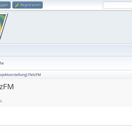
oggen
Registrieren
he
rojektvorstellung] FletzFM
tzFM
a.