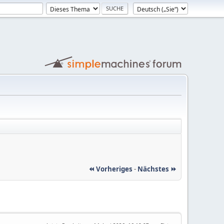
⏪ Vorheriges
-
Nächstes ⏩