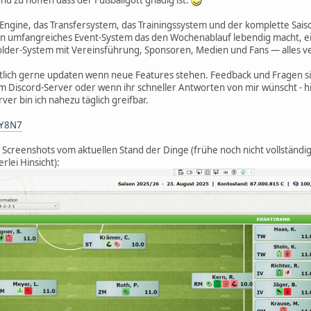
d zu hoffen dass der Fußballgott gnädig ist.
Engine, das Transfersystem, das Trainingssystem und der komplette Saison
n umfangreiches Event-System das den Wochenablauf lebendig macht, ein
older-System mit Vereinsführung, Sponsoren, Medien und Fans — alles ve
ntlich gerne updaten wenn neue Features stehen. Feedback und Fragen s
Discord-Server oder wenn ihr schneller Antworten von mir wünscht - hi
er bin ich nahezu täglich greifbar.
5Y8N7
Screenshots vom aktuellen Stand der Dinge (frühe noch nicht vollständige
erlei Hinsicht):