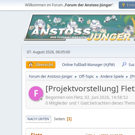
Willkommen im Forum „
Forum der Anstoss-Jünger
“.
Einl
07. August 2026, 06:05:00
Übersicht
Online Fußball-Manager (AJFM)
Suc
Forum der Anstoss-Jünger
Off-Topic
Andere Spiele
[P
►
►
►
[Projektvorstellung] Fle
F
Begonnen von Fletz, 02. Juni 2026, 14:58:52
0 Mitglieder und 1 Gast betrachten dieses Them
Seiten
1
NACH UNTEN