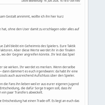
Letzte Bearbeitung
: 14. Juni 2026, 16:18:07 von Fletz
am Gestalt annimmt, wollte ich ihn hier kurz
fe hat, ohne den User damit zu erschlagen oder alles auf
e Zahl bleibt ein Geheimnis des Spielers. Eure Taktik
ktoren. Aber diese Werte werdet ihr in der finalen
n, wo der Gegner angreifen könnte. Ihr lest das Spiel
aber sie wirken. Ihr werdet es merken. Wenn derselbe
lt — dann dämmert es euch irgendwann: da habt ihr eine
Scouts auch ausreichend Aufschluss über den Spieler.
nn die Fans ihn lieben weil er aus eurer eigenen Jugend
ntscheidung, die dafür Sorge tragen soll, dass ihr
n ein paar Transfers abwickelt.
de Entscheidung hat einen Trade-off. Es liegt an euch das