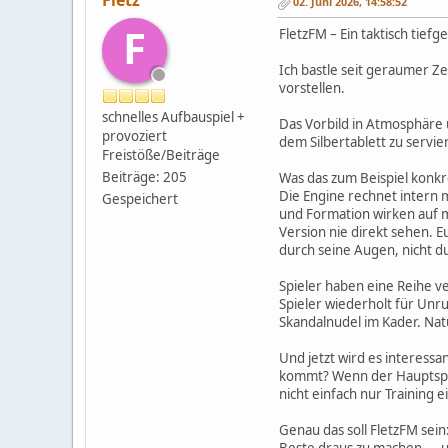
Fletz
02. Juni 2026, 14:58:52
F
FletzFM – Ein taktisch tief
Ich bastle seit geraumer Ze
vorstellen.
schnelles Aufbauspiel +
Das Vorbild in Atmosphäre u
provoziert
dem Silbertablett zu servie
Freistöße/Beiträge
Beiträge: 205
Was das zum Beispiel konkr
Die Engine rechnet intern m
Gespeichert
und Formation wirken auf m
Version nie direkt sehen. E
durch seine Augen, nicht d
Spieler haben eine Reihe ve
Spieler wiederholt für Unru
Skandalnudel im Kader. Natü
Und jetzt wird es interessa
kommt? Wenn der Hauptsponso
nicht einfach nur Training e
Genau das soll FletzFM sein: