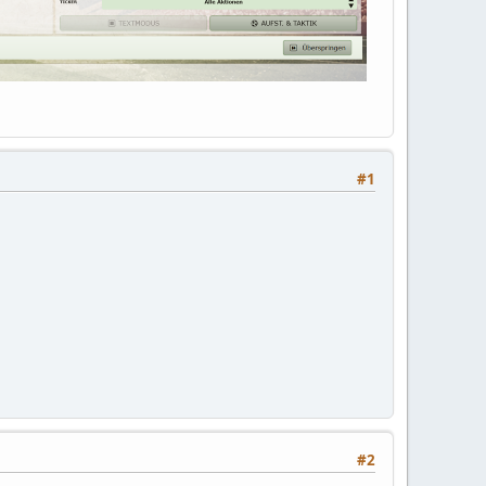
#1
#2