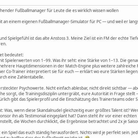
gehender Fußballmanager für Leute die es wirklich wissen wollen
it an einem eigenen Fußballmanager-Simulator für PC — und weil er langs
nd Spielgefühl ist das alte Anstoss 3. Meine Ziel ist ein FM der echte Tie
ren.
et bedeutet:
it Spielerwerten von 1–99. Was ihr seht: eine Stärke von 1–13. Die genau
ehrere Hauptdimensionen in der Match-Engine plus weitere zahlreiche Fa
uer Co-Trainer interpretiert sie für euch — erklärt wo eure Stärken liege
urch eine Zahlentabelle.
rsteckter Psychowerte. Nicht einfach ablesbar, nicht direkt sichtbar — 
he sorgt, die Trainingsdisziplin untergräbt, eure Autorität in Frage stel
rlich gibt das Spielerprofil und die Einschätzung des Trainerteams oder 
nt: Was, wenn diese Skandalnudel gleichzeitig euer größtes Talent ist? We
r ihn als Testimonial eingeplant hat? Dann steht ihr vor einer echten E
instellt, die Wochen durchklickt, die Ergebnisse betrachtet und 2x je Saiso
 ein Spiel das euch ständig herausfordert. Nichts wird je perfekt sein. Je