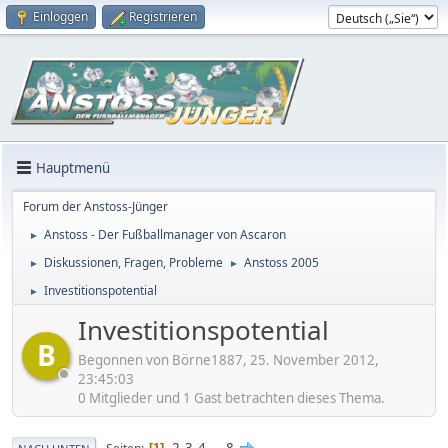
Einloggen
Registrieren
Hauptmenü
Forum der Anstoss-Jünger
Anstoss - Der Fußballmanager von Ascaron
►
Diskussionen, Fragen, Probleme
Anstoss 2005
►
►
Investitionspotential
►
Investitionspotential
B
Begonnen von Börne1887, 25. November 2012,
23:45:03
0 Mitglieder und 1 Gast betrachten dieses Thema.
2
3
4
...
8