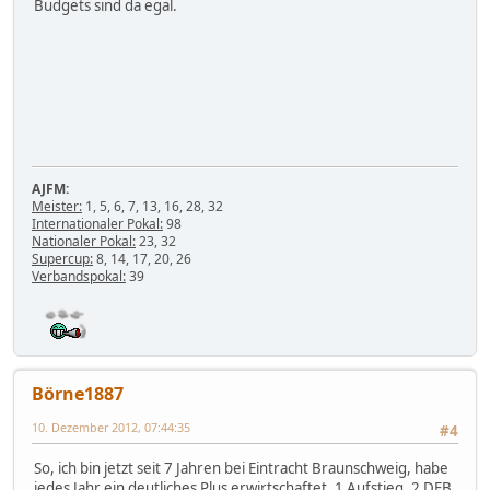
Budgets sind da egal.
AJFM:
Meister:
1, 5, 6, 7, 13, 16, 28, 32
Internationaler Pokal:
98
Nationaler Pokal:
23, 32
Supercup:
8, 14, 17, 20, 26
Verbandspokal:
39
Börne1887
10. Dezember 2012, 07:44:35
#4
So, ich bin jetzt seit 7 Jahren bei Eintracht Braunschweig, habe
jedes Jahr ein deutliches Plus erwirtschaftet. 1 Aufstieg, 2 DFB