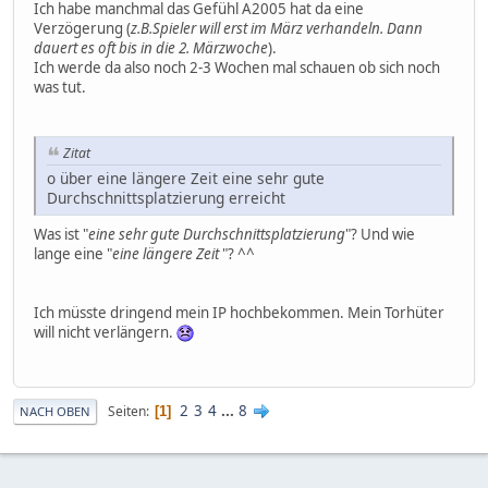
Ich habe manchmal das Gefühl A2005 hat da eine
Verzögerung (
z.B.Spieler will erst im März verhandeln. Dann
dauert es oft bis in die 2. Märzwoche
).
Ich werde da also noch 2-3 Wochen mal schauen ob sich noch
was tut.
Zitat
o über eine längere Zeit eine sehr gute
Durchschnittsplatzierung erreicht
Was ist "
eine sehr gute Durchschnittsplatzierung
"? Und wie
lange eine "
eine längere Zeit
"? ^^
Ich müsste dringend mein IP hochbekommen. Mein Torhüter
will nicht verlängern.
2
3
4
...
8
Seiten
1
NACH OBEN