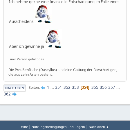
Ich nehme gerne eine finanzielle Entschädigung im Falle eines
Ausscheidens
Aber ich gewinne ja
Einer Person gefällt das.
Die Preußenfische (Dascyllus) sind eine Gattung der Barschartigen,
die aus zehn Arten besteht.
1
...
351
352
353
355
356
357
...
Seiten
354
NACH OBEN
362
|
|
Hilfe
Nutzungsbedingungen und Regeln
Nach oben ▲