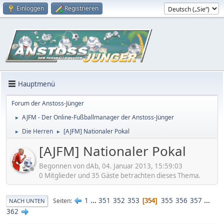
Einloggen
Registrieren
Hauptmenü
Forum der Anstoss-Jünger
AJFM - Der Online-Fußballmanager der Anstoss-Jünger
►
Die Herren
[AJFM] Nationaler Pokal
►
►
[AJFM] Nationaler Pokal
Begonnen von dAb, 04. Januar 2013, 15:59:03
0 Mitglieder und 35 Gäste betrachten dieses Thema.
1
...
351
352
353
355
356
357
...
Seiten
354
NACH UNTEN
362