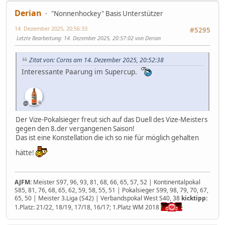
Derian
"Nonnenhockey" Basis Unterstützer
14. Dezember 2025, 20:56:33
#5295
Letzte Bearbeitung
: 14. Dezember 2025, 20:57:02 von Derian
Zitat von: Corns am 14. Dezember 2025, 20:52:38
Interessante Paarung im Supercup.
Der Vize-Pokalsieger freut sich auf das Duell des Vize-Meisters
gegen den 8.der vergangenen Saison!
Das ist eine Konstellation die ich so nie für möglich gehalten
hätte!
AJFM:
Meister S97, 96, 93, 81, 68, 66, 65, 57, 52 | Kontinentalpokal
S85, 81, 76, 68, 65, 62, 59, 58, 55, 51 | Pokalsieger S99, 98, 79, 70, 67,
65, 50 | Meister 3.Liga (S42) | Verbandspokal West S40, 38
kicktipp:
1.Platz: 21/22, 18/19, 17/18, 16/17; 1.Platz WM 2018