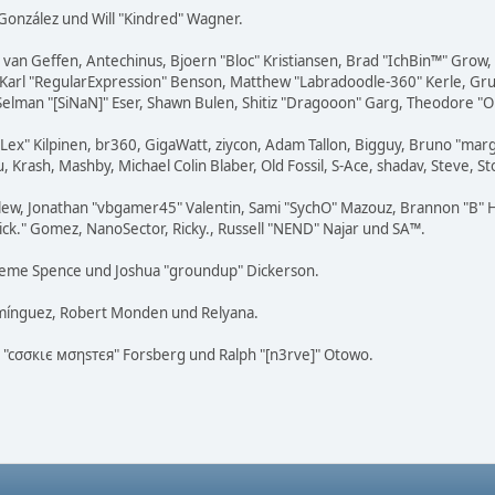
i" González und Will "Kindred" Wagner.
on van Geffen, Antechinus, Bjoern "Bloc" Kristiansen, Brad "IchBin™" Grow
, Karl "RegularExpression" Benson, Matthew "Labradoodle-360" Kerle, Gr
 Selman "[SiNaN]" Eser, Shawn Bulen, Shitiz "Dragooon" Garg, Theodore "Or
 "Lex" Kilpinen, br360, GigaWatt, ziycon, Adam Tallon, Bigguy, Bruno "ma
, Krash, Mashby, Michael Colin Blaber, Old Fossil, S-Ace, shadav, Steve
lew, Jonathan "vbgamer45" Valentin, Sami "SychO" Mazouz, Brannon "B" H
Mick." Gomez, NanoSector, Ricky., Russell "NEND" Najar und SA™.
 Graeme Spence und Joshua "groundup" Dickerson.
omínguez, Robert Monden und Relyana.
us "cσσкιє мσηѕтєя" Forsberg und Ralph "[n3rve]" Otowo.