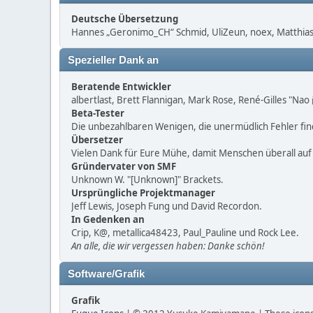
Deutsche Übersetzung
Hannes „Geronimo_CH“ Schmid, UliZeun, noex, Matthias1
Spezieller Dank an
Beratende Entwickler
albertlast, Brett Flannigan, Mark Rose, René-Gilles "Na
Beta-Tester
Die unbezahlbaren Wenigen, die unermüdlich Fehler fi
Übersetzer
Vielen Dank für Eure Mühe, damit Menschen überall au
Gründervater von SMF
Unknown W. "[Unknown]" Brackets.
Ursprüngliche Projektmanager
Jeff Lewis, Joseph Fung und David Recordon.
In Gedenken an
Crip, K@, metallica48423, Paul_Pauline und Rock Lee.
An alle, die wir vergessen haben: Danke schön!
Software/Grafik
Grafik