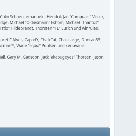
, Colin Schoen, emanuele, Hendrik Jan "Compuart" Visser,
udge, Michael "Oldiesmann" Eshom, Michael "Thantos"
stio" Hildebrandt, Thorsten "TE" Eurich und winrules.
rgarett" Alves, CapadY, ChalkCat, Chas Large, Duncan85,
, Storman™, Wade "sησω" Poulsen und xenovanis.
all, Gary M. Gadsdon, Jack "akabugeyes" Thorsen, Jason