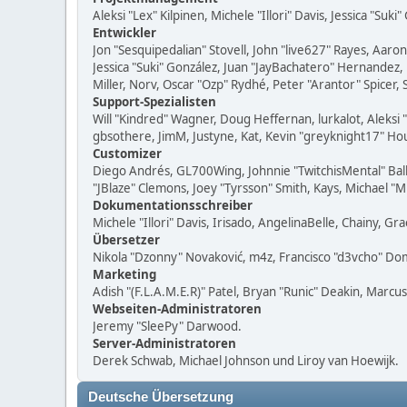
Aleksi "Lex" Kilpinen, Michele "Illori" Davis, Jessica "Suk
Entwickler
Jon "Sesquipedalian" Stovell, John "live627" Rayes, Aar
Jessica "Suki" González, Juan "JayBachatero" Hernandez
Miller, Norv, Oscar "Ozp" Rydhé, Peter "Arantor" Spicer,
Support-Spezialisten
Will "Kindred" Wagner, Doug Heffernan, lurkalot, Aleksi
gbsothere, JimM, Justyne, Kat, Kevin "greyknight17" Hou
Customizer
Diego Andrés, GL700Wing, Johnnie "TwitchisMental" Bal
"JBlaze" Clemons, Joey "Tyrsson" Smith, Kays, Michael "
Dokumentationsschreiber
Michele "Illori" Davis, Irisado, AngelinaBelle, Chainy,
Übersetzer
Nikola "Dzonny" Novaković, m4z, Francisco "d3vcho" D
Marketing
Adish "(F.L.A.M.E.R)" Patel, Bryan "Runic" Deakin, Marc
Webseiten-Administratoren
Jeremy "SleePy" Darwood.
Server-Administratoren
Derek Schwab, Michael Johnson und Liroy van Hoewijk.
Deutsche Übersetzung