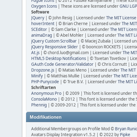
Fugue Icons
| © 2012 Yusuke Kamiyamane | These icons 
Oxygen Icons
| These icons are licensed under
GNU LGP
Software
JQuery
| © John Resig | Licensed under
The MIT License
hoverIntent
| © Brian Cherne | Licensed under
The MIT
SCEditor
| © Sam Clarke | Licensed under
The MIT Licen
animaDrag
| © Abel Mohler | Licensed under
The MIT Li
jQuery Custom Scrollbar
| © Maciej Zubala | Licensed u
jQuery Responsive Slider
| © booncon ROCKETS | Licen
At.js
| © chord.luo@gmail.com | Licensed under
The MIT
HTML5 Desktop Notifications
| © Tsvetan Tsvetkov | Li
GAuth Code Generator/Validator
| © Chris Cornutt | L
Dropzone.js
| © Matias Meno | Licensed under
The MIT 
Minify
| © Matthias Mullie | Licensed under
The MIT Lice
PHP-Punycode
| © True B.V. | Licensed under
The MIT L
Schriftarten
Anonymous Pro
| © 2009 | This font is licensed under t
ConsolaMono
| © 2012 | This font is licensed under the
Phennig
| © 2009-2012 | This font is licensed under the
Modifikationen
Additional Membergroups on Profile Mod ©
Bryan Runi
Avatars Display Integration v1.5.2 | © 2022 by
Pipke