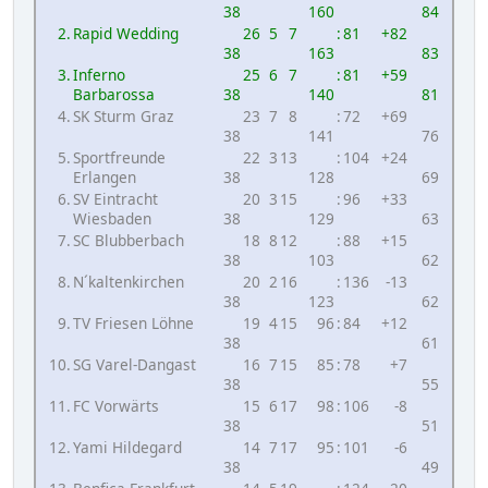
38
160
84
2.
Rapid Wedding
26
5
7
:
81
+82
38
163
83
3.
Inferno
25
6
7
:
81
+59
Barbarossa
38
140
81
4.
SK Sturm Graz
23
7
8
:
72
+69
38
141
76
5.
Sportfreunde
22
3
13
:
104
+24
Erlangen
38
128
69
6.
SV Eintracht
20
3
15
:
96
+33
Wiesbaden
38
129
63
7.
SC Blubberbach
18
8
12
:
88
+15
38
103
62
8.
N´kaltenkirchen
20
2
16
:
136
-13
38
123
62
9.
TV Friesen Löhne
19
4
15
96
:
84
+12
38
61
10.
SG Varel-Dangast
16
7
15
85
:
78
+7
38
55
11.
FC Vorwärts
15
6
17
98
:
106
-8
38
51
12.
Yami Hildegard
14
7
17
95
:
101
-6
38
49