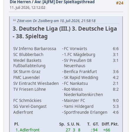
Die Herren
/
Aw: [AJFM] Der Spieltagsthread
#24
11. Juli 2026, 12:12:02
Zitat von: Dr. Zoidberg am 10. Juli 2026, 21:58:18
3. Deutsche Liga (III.) 3. Deutsche Liga
- 38. Spieltag
SV Inferno Barbarossa
-
FC Vorwärts
6:6
SC Blubberbach
-
1.FC Mägdeburg
3:1
Wedel Baskets
-
SV Preußen 08
3:1
Fußballabteilung
Neuenhaus
SK Sturm Graz
-
Benfica Frankfurt
3:6
FMC Lavendel
-
SK Rapid Wedding
4:2
SV Eintracht Wiesbaden
-
FC Nankatsu
2:1
TV Friesen Löhne
-
Rot-Weiss
8:2
Niederkaltenkirchen
FC Schmöckies
-
Mainzer FC
9:0
SG Varel-Dangast
-
Yami Hildegard
5:3
Adlerfront
-
Sportfreunde Erlangen
4:6
Pl.
Sp.
S.
U.
N.
T.
GT.
Diff.
Pkt.
1.
Adlerfront
27
3
8
:
94
+66