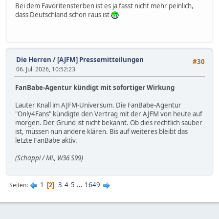
Bei dem Favoritensterben ist es ja fasst nicht mehr peinlich,
dass Deutschland schon raus ist
Die Herren
/
[AJFM] Pressemitteilungen
#30
06. Juli 2026, 10:52:23
FanBabe-Agentur kündigt mit sofortiger Wirkung
Lauter Knall im AJFM-Universum. Die FanBabe-Agentur
"Only4Fans" kündigte den Vertrag mit der AJFM von heute auf
morgen. Der Grund ist nicht bekannt. Ob dies rechtlich sauber
ist, müssen nun andere klären. Bis auf weiteres bleibt das
letzte FanBabe aktiv.
(Schappi / Mi., W36 S99)
1
3
4
5
...
1649
Seiten
2