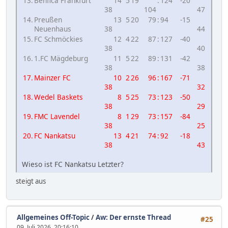
13.
Benfica Frankfurt
14
5
19
:
124
-20
38
104
47
14.
Preußen
13
5
20
79
:
94
-15
Neuenhaus
38
44
15.
FC Schmöckies
12
4
22
87
:
127
-40
38
40
16.
1.FC Mägdeburg
11
5
22
89
:
131
-42
38
38
17.
Mainzer FC
10
2
26
96
:
167
-71
38
32
18.
Wedel Baskets
8
5
25
73
:
123
-50
38
29
19.
FMC Lavendel
8
1
29
73
:
157
-84
38
25
20.
FC Nankatsu
13
4
21
74
:
92
-18
38
43
Wieso ist FC Nankatsu Letzter?
steigt aus
Allgemeines Off-Topic
/
Aw: Der ernste Thread
#25
09. Juli 2026, 20:16:10