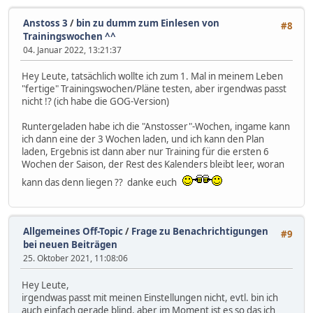
Anstoss 3
/
bin zu dumm zum Einlesen von
#8
Trainingswochen ^^
04. Januar 2022, 13:21:37
Hey Leute, tatsächlich wollte ich zum 1. Mal in meinem Leben
"fertige" Trainingswochen/Pläne testen, aber irgendwas passt
nicht !? (ich habe die GOG-Version)
Runtergeladen habe ich die "Anstosser"-Wochen, ingame kann
ich dann eine der 3 Wochen laden, und ich kann den Plan
laden, Ergebnis ist dann aber nur Training für die ersten 6
Wochen der Saison, der Rest des Kalenders bleibt leer, woran
kann das denn liegen ?? danke euch
Allgemeines Off-Topic
/
Frage zu Benachrichtigungen
#9
bei neuen Beiträgen
25. Oktober 2021, 11:08:06
Hey Leute,
irgendwas passt mit meinen Einstellungen nicht, evtl. bin ich
auch einfach gerade blind, aber im Moment ist es so das ich