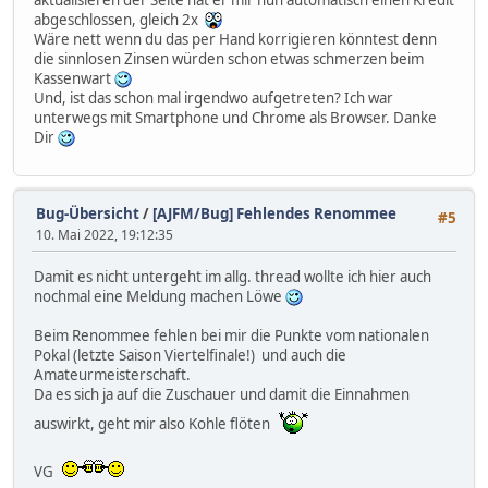
aktualisieren der Seite hat er mir nun automatisch einen Kredit
abgeschlossen, gleich 2x
Wäre nett wenn du das per Hand korrigieren könntest denn
die sinnlosen Zinsen würden schon etwas schmerzen beim
Kassenwart
Und, ist das schon mal irgendwo aufgetreten? Ich war
unterwegs mit Smartphone und Chrome als Browser. Danke
Dir
Bug-Übersicht
/
[AJFM/Bug] Fehlendes Renommee
#5
10. Mai 2022, 19:12:35
Damit es nicht untergeht im allg. thread wollte ich hier auch
nochmal eine Meldung machen Löwe
Beim Renommee fehlen bei mir die Punkte vom nationalen
Pokal (letzte Saison Viertelfinale!) und auch die
Amateurmeisterschaft.
Da es sich ja auf die Zuschauer und damit die Einnahmen
auswirkt, geht mir also Kohle flöten
VG