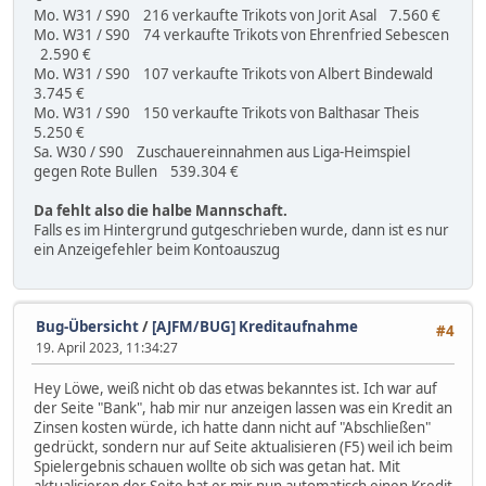
Mo. W31 / S90 216 verkaufte Trikots von Jorit Asal 7.560 €
Mo. W31 / S90 74 verkaufte Trikots von Ehrenfried Sebescen
2.590 €
Mo. W31 / S90 107 verkaufte Trikots von Albert Bindewald
3.745 €
Mo. W31 / S90 150 verkaufte Trikots von Balthasar Theis
5.250 €
Sa. W30 / S90 Zuschauereinnahmen aus Liga-Heimspiel
gegen Rote Bullen 539.304 €
Da fehlt also die halbe Mannschaft.
Falls es im Hintergrund gutgeschrieben wurde, dann ist es nur
ein Anzeigefehler beim Kontoauszug
Bug-Übersicht
/
[AJFM/BUG] Kreditaufnahme
#4
19. April 2023, 11:34:27
Hey Löwe, weiß nicht ob das etwas bekanntes ist. Ich war auf
der Seite "Bank", hab mir nur anzeigen lassen was ein Kredit an
Zinsen kosten würde, ich hatte dann nicht auf "Abschließen"
gedrückt, sondern nur auf Seite aktualisieren (F5) weil ich beim
Spielergebnis schauen wollte ob sich was getan hat. Mit