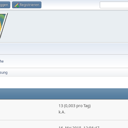
oggen
Registrieren
he
sung
13 (0,003 pro Tag)
k.A.