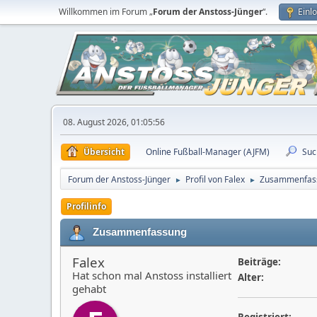
Willkommen im Forum „
Forum der Anstoss-Jünger
“.
Einl
08. August 2026, 01:05:56
Übersicht
Online Fußball-Manager (AJFM)
Suc
Forum der Anstoss-Jünger
Profil von Falex
Zusammenfas
►
►
Profilinfo
Zusammenfassung
Falex
Beiträge:
Hat schon mal Anstoss installiert
Alter:
gehabt