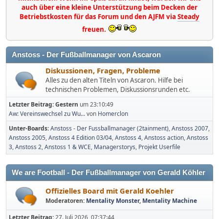
auch über eine kleine Unterstützung beim Decken der
Betriebstkosten für das Forum und den AJFM via
Steady
freuen.
Anstoss - Der Fußballmanager von Ascaron
Diskussionen, Fragen, Probleme
Alles zu den alten Titeln von Ascaron. Hilfe bei
technischen Problemen, Diskussionsrunden etc.
Letzter Beitrag:
Gestern
um 23:10:49
Aw: Vereinswechsel zu Wu...
von
Homerclon
Unter-Boards
Anstoss - Der Fussballmanager (2tainment)
Anstoss 2007
Anstoss 2005
Anstoss 4 Edition 03/04
Anstoss 4
Anstoss action
Anstoss
3
Anstoss 2
Anstoss 1 & WCE
Managerstorys
Projekt Userfile
We are Football - Der Fußballmanager von Gerald Köhler
Offizielles Board mit Gerald Koehler
Moderatoren:
Mentality Monster
,
Mentality Machine
Letzter Beitrag:
27. Juli 2026, 07:37:44