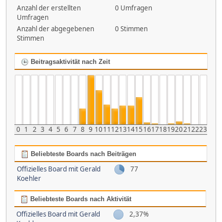
Anzahl der erstellten
0 Umfragen
Umfragen
Anzahl der abgegebenen
0 Stimmen
Stimmen
Beitragsaktivität nach Zeit
0
1
2
3
4
5
6
7
8
9
10
11
12
13
14
15
16
17
18
19
20
21
22
23
Beliebteste Boards nach Beiträgen
Offizielles Board mit Gerald
77
Koehler
Beliebteste Boards nach Aktivität
Offizielles Board mit Gerald
2,37%