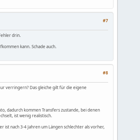
#7
Fehler drin.
 aufkommen kann. Schade auch.
#8
 verringern? Das gleiche gilt für die eigene
onto, dadurch kommen Transfers zustande, bei denen
selt, ist wenig realistisch.
er ist nach 3-4 Jahren um Längen schlechter als vorher,