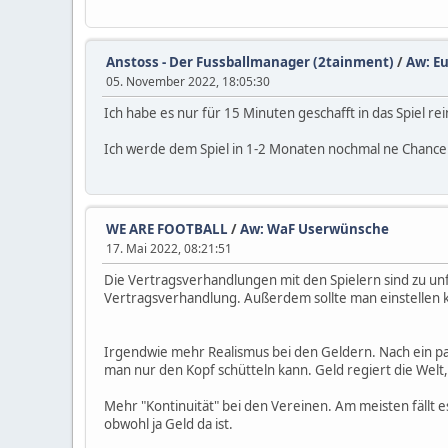
Anstoss - Der Fussballmanager (2tainment)
/
Aw: Eu
05. November 2022, 18:05:30
Ich habe es nur für 15 Minuten geschafft in das Spiel rei
Ich werde dem Spiel in 1-2 Monaten nochmal ne Chance 
WE ARE FOOTBALL
/
Aw: WaF Userwünsche
17. Mai 2022, 08:21:51
Die Vertragsverhandlungen mit den Spielern sind zu unf
Vertragsverhandlung. Außerdem sollte man einstellen k
Irgendwie mehr Realismus bei den Geldern. Nach ein pa
man nur den Kopf schütteln kann. Geld regiert die Welt, a
Mehr "Kontinuität" bei den Vereinen. Am meisten fällt e
obwohl ja Geld da ist.