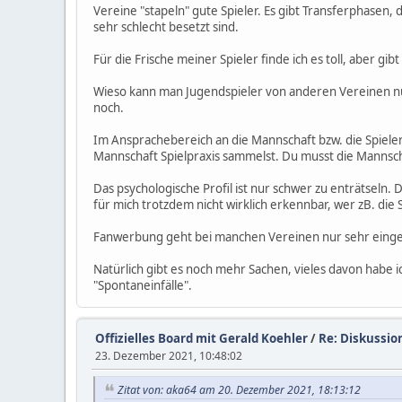
Vereine "stapeln" gute Spieler. Es gibt Transferphasen,
sehr schlecht besetzt sind.
Für die Frische meiner Spieler finde ich es toll, aber g
Wieso kann man Jugendspieler von anderen Vereinen nur
noch.
Im Ansprachebereich an die Mannschaft bzw. die Spieler
Mannschaft Spielpraxis sammelst. Du musst die Mannschaft 
Das psychologische Profil ist nur schwer zu enträtseln. D
für mich trotzdem nicht wirklich erkennbar, wer zB. die
Fanwerbung geht bei manchen Vereinen nur sehr eingesc
Natürlich gibt es noch mehr Sachen, vieles davon habe 
"Spontaneinfälle".
Offizielles Board mit Gerald Koehler
/
Re: Diskussio
23. Dezember 2021, 10:48:02
Zitat von: aka64 am 20. Dezember 2021, 18:13:12