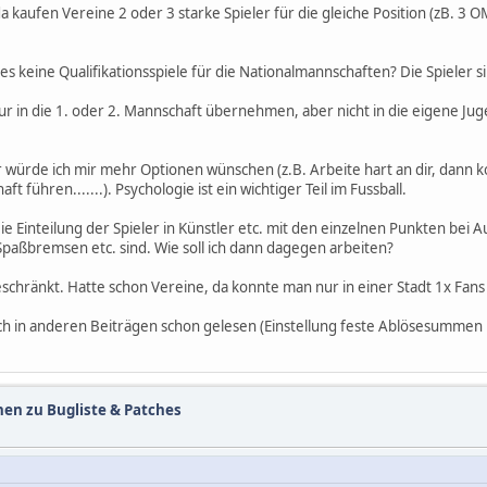
 da kaufen Vereine 2 oder 3 starke Spieler für die gleiche Position (zB.
ibt es keine Qualifikationsspiele für die Nationalmannschaften? Die Spiel
 in die 1. oder 2. Mannschaft übernehmen, aber nicht in die eigene Ju
 würde ich mir mehr Optionen wünschen (z.B. Arbeite hart an dir, dann k
führen.......). Psychologie ist ein wichtiger Teil im Fussball.
ie Einteilung der Spieler in Künstler etc. mit den einzelnen Punkten bei Au
 Spaßbremsen etc. sind. Wie soll ich dann dagegen arbeiten?
hränkt. Hatte schon Vereine, da konnte man nur in einer Stadt 1x Fans
ich in anderen Beiträgen schon gelesen (Einstellung feste Ablösesummen 
nen zu Bugliste & Patches