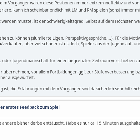
im Vorgänger waren diese Positionen immer extrem ineffektiv und von d
eriere, kann ich scheinbar endlich mit LM und RM spielen (sonst immer m
 werden musste, ist der Schwierigkeitsgrad. Selbst auf dem Höchsten w
en zu können (siumlierte Ligen, Perspektivgespräche....). Für die Motiva
verkaufen, aber viel schöner ist es doch, Spieler aus der Jugend auf- un
, 2. oder Jugendmannschaft für einen begrenzten Zeitraum verschieben z
ter übernehmen, vor allem Fortbildungen ggf. zur Stufenverbesserung b
eher ausgewürfelt.
ist, die Erfahrungen mit dem Vorgänger sind da sicherlich sehr hilfreich
er erstes Feedback zum Spiel
ele andere bisher derbe enttäuscht. Habe es nur ca. 15 Minuten ausgehal