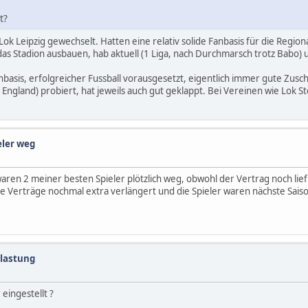
t?
 Leipzig gewechselt. Hatten eine relativ solide Fanbasis für die Regional
das Stadion ausbauen, hab aktuell (1 Liga, nach Durchmarsch trotz Babo) um
anbasis, erfolgreicher Fussball vorausgesetzt, eigentlich immer gute Zusc
England) probiert, hat jeweils auch gut geklappt. Bei Vereinen wie Lok S
eler weg
ren 2 meiner besten Spieler plötzlich weg, obwohl der Vertrag noch lief.
e Verträge nochmal extra verlängert und die Spieler waren nächste Sais
slastung
eingestellt ?