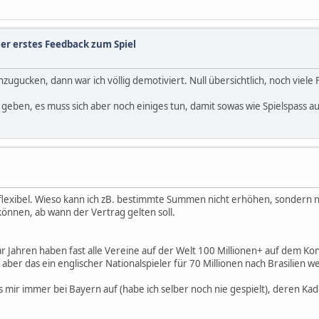
er erstes Feedback zum Spiel
nzugucken, dann war ich völlig demotiviert. Null übersichtlich, noch viele 
geben, es muss sich aber noch einiges tun, damit sowas wie Spielspass
lexibel. Wieso kann ich zB. bestimmte Summen nicht erhöhen, sondern nur
önnen, ab wann der Vertrag gelten soll.
r Jahren haben fast alle Vereine auf der Welt 100 Millionen+ auf dem K
ber das ein englischer Nationalspieler für 70 Millionen nach Brasilien wech
s mir immer bei Bayern auf (habe ich selber noch nie gespielt), deren Kad