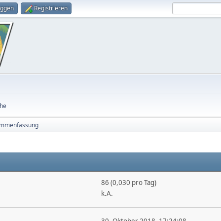
oggen
Registrieren
he
mmenfassung
86 (0,030 pro Tag)
k.A.