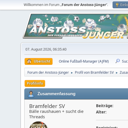
Willkommen im Forum „
Forum der Anstoss-Jünger
“.
Einl
07. August 2026, 06:35:40
Übersicht
Online Fußball-Manager (AJFM)
Suc
Forum der Anstoss-Jünger
Profil von Bramfelder SV
Zusa
►
►
Profilinfo
Zusammenfassung
Bramfelder SV
Beiträge:
Bälle raushauen + sucht die
Alter:
Threads