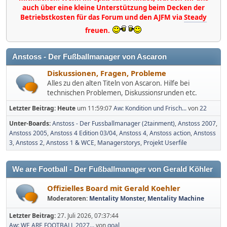
auch über eine kleine Unterstützung beim Decken der
Betriebstkosten für das Forum und den AJFM via
Steady
freuen.
Anstoss - Der Fußballmanager von Ascaron
Diskussionen, Fragen, Probleme
Alles zu den alten Titeln von Ascaron. Hilfe bei
technischen Problemen, Diskussionsrunden etc.
Letzter Beitrag:
Heute
um 11:59:07
Aw: Kondition und Frisch...
von
22
Unter-Boards
Anstoss - Der Fussballmanager (2tainment)
Anstoss 2007
Anstoss 2005
Anstoss 4 Edition 03/04
Anstoss 4
Anstoss action
Anstoss
3
Anstoss 2
Anstoss 1 & WCE
Managerstorys
Projekt Userfile
We are Football - Der Fußballmanager von Gerald Köhler
Offizielles Board mit Gerald Koehler
Moderatoren:
Mentality Monster
,
Mentality Machine
Letzter Beitrag:
27. Juli 2026, 07:37:44
Aw: WE ARE FOOTBALL 2027...
von
goal