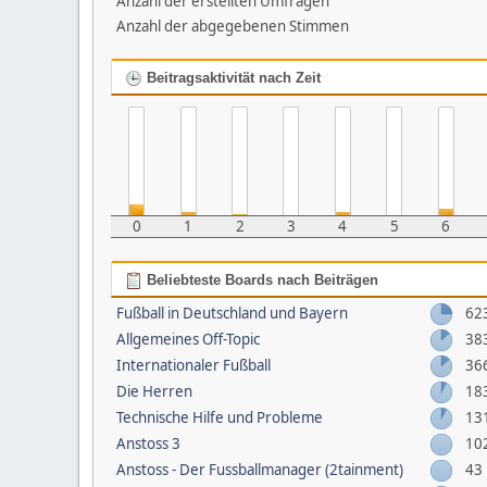
Anzahl der erstellten Umfragen
Anzahl der abgegebenen Stimmen
Beitragsaktivität nach Zeit
0
1
2
3
4
5
6
Beliebteste Boards nach Beiträgen
Fußball in Deutschland und Bayern
62
Allgemeines Off-Topic
38
Internationaler Fußball
36
Die Herren
18
Technische Hilfe und Probleme
13
Anstoss 3
10
Anstoss - Der Fussballmanager (2tainment)
43