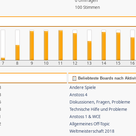
0 Umfragen
100 Stimmen
7
8
9
10
11
12
13
14
15
16
Beliebteste Boards nach Aktivi
3
Andere Spiele
3
Anstoss 4
6
Diskussionen, Fragen, Probleme
3
Technische Hilfe und Probleme
1
Anstoss 1 & WCE
2
Allgemeines Off-Topic
Weltmeisterschaft 2018