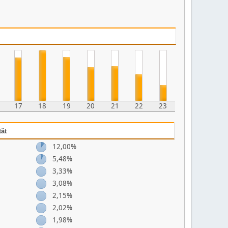
17
18
19
20
21
22
23
tät
12,00%
5,48%
3,33%
3,08%
2,15%
2,02%
1,98%