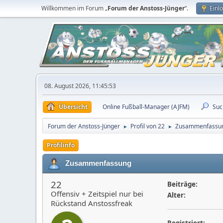
Willkommen im Forum „
Forum der Anstoss-Jünger
“.
Einl
08. August 2026, 11:45:53
Übersicht
Online Fußball-Manager (AJFM)
Suc
Forum der Anstoss-Jünger
Profil von 22
Zusammenfassu
►
►
Profilinfo
Zusammenfassung
22
Beiträge:
Offensiv + Zeitspiel nur bei
Alter:
Rückstand Anstossfreak