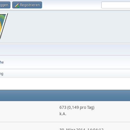
oggen
Registrieren
he
ng
673 (0,149 pro Tag)
k.A.