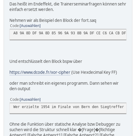
Das heißt im Endeffekt, die Trainerseminarfragen können sehr
einfach ersetzt werden.
Nehmen wir als Beispiel den Block der fort.saq
Code
Auswählen
A8 9A 8D DF 9A 8D 85 96 9A 93 8B 9A DF CE C6 CA CB DF 96 
Und entschlüsselt den Block bspw über
https://www.dcode.fr/xor-cipher
(Use Hexdecimal Key FF)
oder man schreibt ein eigenes programm. Dann sehen wir
den output
Code
Auswählen
Wer erzielte 1954 im Finale von Bern den Siegtreffer für 
Ohne die Funktion über statische Analyse bzw Debugger zu
suchen wird die Struktur schnell klar �[Frage]�[Richtige
Antwort],[Falsche Antwort1],[Falsche Antwort2],[Falsche