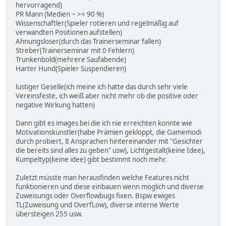
hervorragend)
PR Mann (Medien ~ >= 90 %)
Wissenschaftler(Spieler rotieren und regelmäßig auf
verwandten Positionen aufstellen)
Ahnungsloser(durch das Trainerseminar fallen)
Streber(Trainerseminar mit 0 Fehlern)
Trunkenbold(mehrere Saufabende)
Harter Hund(Spieler Suspendieren)
lustiger Geselle(ich meine ich hatte das durch sehr viele
Vereinsfeste, ich weiß aber nicht mehr ob die positive oder
negative Wirkung hatten)
Dann gibt es images bei die ich nie erreichten konnte wie
Motivationskünstler(habe Prämien gekloppt, die Gamemodi
durch probiert, 8 Ansprachen hintereinander mit "Gesichter
die bereits sind alles zu geben" usw), Lichtgestalt(keine Idee),
Kumpeltyp(keine idee) gibt bestimmt noch mehr.
Zuletzt müsste man herausfinden welche Features nicht
funktionieren und diese einbauen wenn möglich und diverse
Zuweisungs oder Overflowbugs fixen. Bspw ewiges
TL(Zuweisung und OverfLow), diverse interne Werte
übersteigen 255 usw.