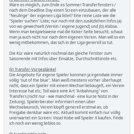
Wäre es möglich, zum Ende es Sommer-Transferfensters /
nach dem Deadline Day einen Screen einzubauen, der alle
"Neulinge" der eigenen Liga listet? Eine reine Liste wie die
"Spieler suchen"-Liste; nur noch mit den zusätzlichen Infos (a)
von wo gewechselt (Verein / eigene Jugend) und (b) Ablöse.
Wenn man beispielsweise mal die Kicker-Seite besucht, schaut
man ja auch nicht nur nach dem eigenen Verein. Man will so ein
wenig mitbekommen, das sich in der Liga generell so tut.
Die Kür wäre natürlich nochmal das gleiche Fenster zum
Saisonende mit Infos über Einsätze, Durchschnittsnote etc.
(k) Transfer-Vorgeplänkel
Die Angebote für eigene Spieler kommen ja irgendwie immer
völlig "out of the blue". Man weiß meistens vorher überhaupt
nicht, dass ein Spieler mit einem Wechsel liebäugelt, ein Verein
Interesse hat etc. Toll wäre eine Art "Anbahnung" von
Transfers (nicht nur - wie manchmal - eine kurze Notiz in der
Zeitung). Spielerberater informiert einen über
Wechselwunsch, Verein klopft generell erstmal an, ob
Freigabe denkbar wäre etc. Aktuell kommt einfach nur völlig
unerwartet ein Screen: Vissel Kobe will Spieler X kaufen. Finde
ich noch ein wenig lieblos so.