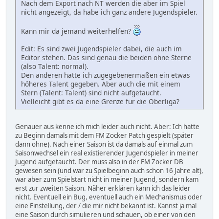
Nach dem Export nach NT werden die aber im Spiel
nicht angezeigt, da habe ich ganz andere Jugendspieler.
Kann mir da jemand weiterhelfen?
Edit: Es sind zwei Jugendspieler dabei, die auch im
Editor stehen. Das sind genau die beiden ohne Sterne
(also Talent: normal).
Den anderen hatte ich zugegebenermaßen ein etwas
höheres Talent gegeben. Aber auch die mit einem
Stern (Talent: Talent) sind nicht aufgetaucht.
Vielleicht gibt es da eine Grenze für die Oberliga?
Genauer aus kenne ich mich leider auch nicht. Aber: Ich hatte
zu Beginn damals mit dem FM Zocker Patch gespielt (später
dann ohne). Nach einer Saison ist da damals auf einmal zum
Saisonwechsel ein real existierender Jugendspieler in meiner
Jugend aufgetaucht. Der muss also in der FM Zocker DB
gewesen sein (und war zu Spielbeginn auch schon 16 Jahre alt),
war aber zum Spielstart nicht in meiner Jugend, sondern kam
erst zur zweiten Saison. Näher erklären kann ich das leider
nicht. Eventuell ein Bug, eventuell auch ein Mechanismus oder
eine Einstellung, der / die mir nicht bekannt ist. Kannst ja mal
eine Saison durch simulieren und schauen, ob einer von den