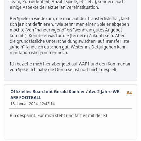
Team, Zufriedenheit, Anzahl Spiele, etc. etc.), sondern auch
einige Aspekte der aktuellen Vereinssituation.
Bei Spielern wiederum, die man auf der Transferliste hat, lässt
sich ja nicht definieren, "wie sehr" man einen Spieler abgeben
möchte (von "händeringend" bis "wenn ein gutes Angebot
kommt"). Könnte etwas für die (fernere) Zukunft sein. Aber
die grundsätzliche Unterscheidung zwischen "auf Transferliste:
ja/nein" fände ich da schon gut. Weiter ins Detail gehen kann
man langfristig ja immer noch.
Ich beziehe mich hier aber jetzt auf WAF1 und den Kommentar
von Spike. Ich habe die Demo selbst noch nicht gespielt.
Offizielles Board mit Gerald Koehler
/
Aw: 2 Jahre WE
#4
ARE FOOTBALL
18. Januar 2024, 12:42:14
Bin gespannt. Für mich steht und fällt es mit der KI.