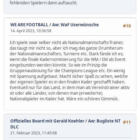
fehlenden Spielern dann auftaucht.
WE ARE FOOTBALL
/
Aw: WaF Userwünsche
#10
14. April 2023, 10:36:58
Ich spiele zwar selber nicht als Nationalmannschafts-Trainer,
das taugt mir nicht so, aber ich mag das ganze Drumherum
der Nationalmannschaften, Turniere etc. Stark fände ich es,
wenn die finale Kadernominierung für die WM / EM als Event
eingebunden werden könnte. So wie im Prinzip die
Gruppenauslosung für die Champions League etc. Ein wenig
mit Spannung aufgebaut. Macht sicher Spaß zu sehen, welche
der eigenen Spieler es in den finalen Kader geschafft haben.
Eventuell nur für das Land, in dem man als Vereinstrainer aktiv
ist oder alle Länder, von denen man (erweiterte)
Nationalspieler im Kader hat. Wäre ein schönes Gimmick.
Offizielles Board mit Gerald Koehler
/
Aw: Bugliste NT
#11
DLC
21. Februar 2023, 11:45:08