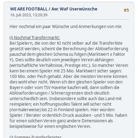
WE ARE FOOTBALL
/
Aw: WaF Userwünsche
#5
16. Juli 2023, 13:20:39
Hier nochmal ein paar Wünsche und Anmerkungen von mir.
(i) Nochmal Transfermarkt:
Bei Spielern, die von der KI nicht selber auf die Transferliste
gesetzt werden, scheint die Berechnung der Ablöseforderung
pauschal dem gleichen Schema zu folgen (Marktwert x Faktor
Y). Dies sollte deutlich vom jeweiligen Verein abhängen
(wirtschaftliche Verhältnisse, Prestige etc.). So mancher Verein
kann bei einem Spieler mit 25 Mio. Marktwert sicher sagen:
100 Mio. oder Pech gehabt. Aber die meisten Vereine können
dies wohl eher nicht. Wenn ich den gleichen Spieler von den
Bayern oder vom TSV Havelse kaufen will, dann sollten die
Ablöseforderungen / Schmerzgrenzen doch deutlich
unterschiedlich sein. Insbesondere sollte auch das Land mit
reinspielen; ein hoffnungsvolles Talent will sicher nicht
(normalerweise) bis 22 in Finnland spielen. Hier würden
Spieler / Berater ordentlich Druck ausüben - und 5 Mio. haben
für einen solchen Verein ganz andere Dimensionen als
beispielsweise für einen englischen Verein.
(j) Sommer-Transferfenster