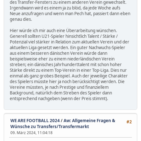
des Transfer-Fensters zu einem anderen Verein gewechselt.
Irgendwann wird es einem ja zu blöd, da jede Woche aufs
Neue anzufragen und wenn man Pech hat, passiert dann eben
genau dies.
Hier würde ich mir auch eine Überarbeitung wünschen.
Generell sollten U21-Spieler hinsichtlich Talent / Stärke /
Potenzial viel stärker in Relation zum aktuellen Verein und der
aktuellen Liga gesetzt werden. Ein guter Nachwuchs-Spieler
aus einem besseren dänischen Verein würde dann
beispielsweise eher zu einem niederländischen Verein
streben; ein dänisches Jahrhunderttalent mit schon hoher
Stärke direkt zu einem Top-Verein in einer Top-Liga. Dies nur
einmal als ganz grobes Beispiel. Auch der jeweilige Charakter
des Spielers müsste hier ja noch berücksichtigt werden. Die
Vereine müssten, je nach Prestige und finanziellem
Background, natürlich dem Streben des Spieler dann
entsprechend nachgeben (wenn der Preis stimmt).
WE ARE FOOTBALL 2024
/
Aw: Allgemeine Fragen &
#2
Wünsche zu Transfers/Transfermarkt
09. März 2024, 11:04:18