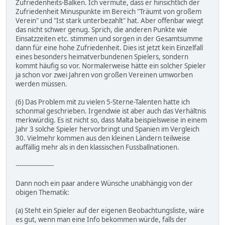
Zufriedenheits-Balken. Ich vermute, dass er hinsichtlich der
Zufriedenheit Minuspunkte im Bereich "Träumt von großem
Verein" und "Ist stark unterbezahlt" hat. Aber offenbar wiegt
das nicht schwer genug. Sprich, die anderen Punkte wie
Einsatzzeiten etc. stimmen und sorgen in der Gesamtsumme
dann für eine hohe Zufriedenheit. Dies ist jetzt kein Einzelfall
eines besonders heimatverbundenen Spielers, sondern
kommt häufig so vor. Normalerweise hätte ein solcher Spieler
ja schon vor zwei Jahren von großen Vereinen umworben
werden müssen.
(6) Das Problem mit zu vielen 5-Sterne-Talenten hatte ich
schonmal geschrieben. Irgendwie ist aber auch das Verhältnis
merkwürdig. Es ist nicht so, dass Malta beispielsweise in einem
Jahr 3 solche Spieler hervorbringt und Spanien im Vergleich
30. Vielmehr kommen aus den kleinen Ländern teilweise
auffällig mehr als in den klassischen Fussballnationen.
-------------------
Dann noch ein paar andere Wünsche unabhängig von der
obigen Thematik:
(a) Steht ein Spieler auf der eigenen Beobachtungsliste, wäre
es gut, wenn man eine Info bekommen würde, falls der