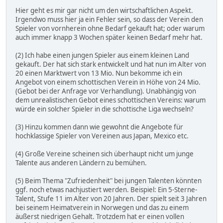
Hier geht es mir gar nicht um den wirtschaftlichen Aspekt.
Irgendwo muss hier ja ein Fehler sein, so dass der Verein den
Spieler von vornherein ohne Bedarf gekauft hat; oder warum
auch immer knapp 3 Wochen später keinen Bedarf mehr hat.
(2) Ich habe einen jungen Spieler aus einem kleinen Land
gekauft. Der hat sich stark entwickelt und hat nun im Alter von
20 einen Marktwert von 13 Mio. Nun bekomme ich ein
Angebot von einem schottischen Verein in Höhe von 24 Mio.
(Gebot bei der Anfrage vor Verhandlung). Unabhängig von
dem unrealistischen Gebot eines schottischen Vereins: warum
würde ein solcher Spieler in die schottische Liga wechseln?
(3) Hinzu kommen dann wie gewohnt die Angebote für
hochklassige Spieler von Vereinen aus Japan, Mexico etc.
(4) Große Vereine scheinen sich überhaupt nicht um junge
Talente aus anderen Ländern zu bemühen.
(5) Beim Thema "Zufriedenheit" bei jungen Talenten könnten
ggf. noch etwas nachjustiert werden. Beispiel: Ein 5-Sterne-
Talent, Stufe 11 im Alter von 20 Jahren. Der spielt seit 3 Jahren
bei seinem Heimatverein in Norwegen und das zu einem
äußerst niedrigen Gehalt. Trotzdem hat er einen vollen