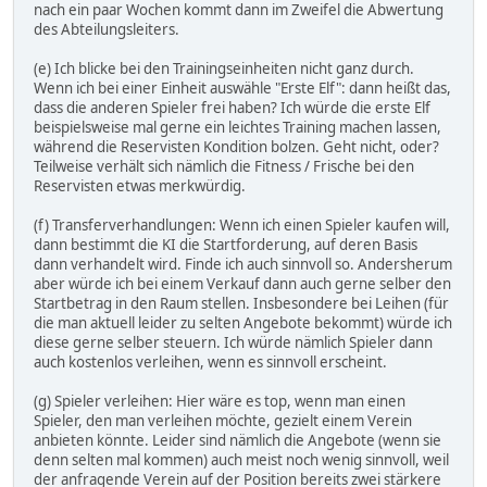
nach ein paar Wochen kommt dann im Zweifel die Abwertung
des Abteilungsleiters.
(e) Ich blicke bei den Trainingseinheiten nicht ganz durch.
Wenn ich bei einer Einheit auswähle "Erste Elf": dann heißt das,
dass die anderen Spieler frei haben? Ich würde die erste Elf
beispielsweise mal gerne ein leichtes Training machen lassen,
während die Reservisten Kondition bolzen. Geht nicht, oder?
Teilweise verhält sich nämlich die Fitness / Frische bei den
Reservisten etwas merkwürdig.
(f) Transferverhandlungen: Wenn ich einen Spieler kaufen will,
dann bestimmt die KI die Startforderung, auf deren Basis
dann verhandelt wird. Finde ich auch sinnvoll so. Andersherum
aber würde ich bei einem Verkauf dann auch gerne selber den
Startbetrag in den Raum stellen. Insbesondere bei Leihen (für
die man aktuell leider zu selten Angebote bekommt) würde ich
diese gerne selber steuern. Ich würde nämlich Spieler dann
auch kostenlos verleihen, wenn es sinnvoll erscheint.
(g) Spieler verleihen: Hier wäre es top, wenn man einen
Spieler, den man verleihen möchte, gezielt einem Verein
anbieten könnte. Leider sind nämlich die Angebote (wenn sie
denn selten mal kommen) auch meist noch wenig sinnvoll, weil
der anfragende Verein auf der Position bereits zwei stärkere