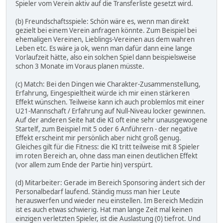
Spieler vom Verein aktiv auf die Transferliste gesetzt wird.
(b) Freundschaftsspiele: Schön wäre es, wenn man direkt
gezielt bei einem Verein anfragen könnte. Zum Beispiel bei
ehemaligen Vereinen, Lieblings-Vereinen aus dem wahren
Leben etc. Es wäre ja ok, wenn man dafür dann eine lange
Vorlaufzeit hätte, also ein solchen Spiel dann beispielsweise
schon 3 Monate im Voraus planen müsste.
(c) Match: Bei den Dingen wie Charakter-Zusammenstellung,
Erfahrung, Eingespieltheit würde ich mir einen stärkeren
Effekt wünschen. Teilweise kann ich auch problemlos mit einer
U21-Mannschaft / Erfahrung auf Null-Niveau locker gewinnen.
Auf der anderen Seite hat die KI oft eine sehr unausgewogene
Startelf, zum Beispiel mit 5 oder 6 Anführern - der negative
Effekt erscheint mir persönlich aber nicht groß genug.
Gleiches gilt für die Fitness: die KI tritt teilweise mit 8 Spieler
im roten Bereich an, ohne dass man einen deutlichen Effekt
(vor allem zum Ende der Partie hin) verspürt.
(d) Mitarbeiter: Gerade im Bereich Sponsoring ändert sich der
Personalbedarf laufend. Ständig muss man hier Leute
herauswerfen und wieder neu einstellen. Im Bereich Medizin
ist es auch etwas schwierig. Hat man lange Zeit mal keinen
einzigen verletzten Spieler, ist die Auslastung (0) tiefrot. Und