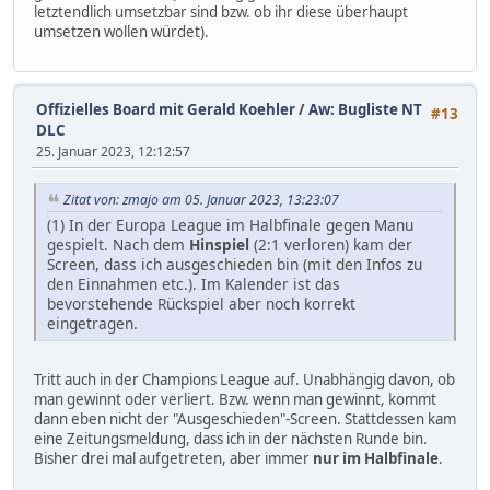
letztendlich umsetzbar sind bzw. ob ihr diese überhaupt
umsetzen wollen würdet).
Offizielles Board mit Gerald Koehler
/
Aw: Bugliste NT
#13
DLC
25. Januar 2023, 12:12:57
Zitat von: zmajo am 05. Januar 2023, 13:23:07
(1) In der Europa League im Halbfinale gegen Manu
gespielt. Nach dem
Hinspiel
(2:1 verloren) kam der
Screen, dass ich ausgeschieden bin (mit den Infos zu
den Einnahmen etc.). Im Kalender ist das
bevorstehende Rückspiel aber noch korrekt
eingetragen.
Tritt auch in der Champions League auf. Unabhängig davon, ob
man gewinnt oder verliert. Bzw. wenn man gewinnt, kommt
dann eben nicht der "Ausgeschieden"-Screen. Stattdessen kam
eine Zeitungsmeldung, dass ich in der nächsten Runde bin.
Bisher drei mal aufgetreten, aber immer
nur im Halbfinale
.