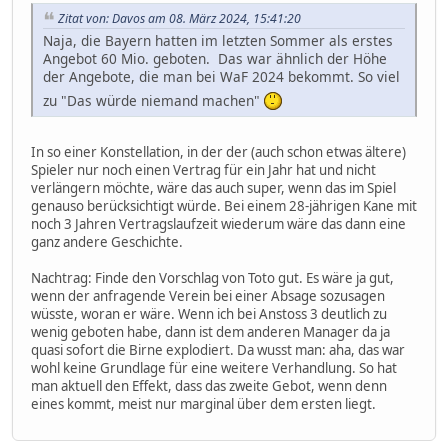
Zitat von: Davos am 08. März 2024, 15:41:20
Naja, die Bayern hatten im letzten Sommer als erstes
Angebot 60 Mio. geboten. Das war ähnlich der Höhe
der Angebote, die man bei WaF 2024 bekommt. So viel
zu "Das würde niemand machen"
In so einer Konstellation, in der der (auch schon etwas ältere)
Spieler nur noch einen Vertrag für ein Jahr hat und nicht
verlängern möchte, wäre das auch super, wenn das im Spiel
genauso berücksichtigt würde. Bei einem 28-jährigen Kane mit
noch 3 Jahren Vertragslaufzeit wiederum wäre das dann eine
ganz andere Geschichte.
Nachtrag: Finde den Vorschlag von Toto gut. Es wäre ja gut,
wenn der anfragende Verein bei einer Absage sozusagen
wüsste, woran er wäre. Wenn ich bei Anstoss 3 deutlich zu
wenig geboten habe, dann ist dem anderen Manager da ja
quasi sofort die Birne explodiert. Da wusst man: aha, das war
wohl keine Grundlage für eine weitere Verhandlung. So hat
man aktuell den Effekt, dass das zweite Gebot, wenn denn
eines kommt, meist nur marginal über dem ersten liegt.