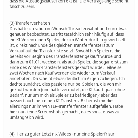
dass die Ausstiegsklausel korrekt ist. Die Vertragslänge scheint
falsch zu sein.
(3) Transferverhalten
Das hatte ich schon im Wunsch-Thread erwähnt und nun etwas
genauer beobachtet. Es tritt tatsächlich sehr häufig auf, dass
ein KI-Verein einen Spieler, der im Winter dorthin gewechselt
ist, direkt nach Ende des gleichen Transferfensters zum
Verkauf auf die Transferliste setzt. Sowohl bei Spielern, die
bereits vor Beginn des Transferfenster gekauft wurde und
dann zum 01.01. wechseln, als auch Spieler, die sogar erst zum
Ende des Winter-Transferfensters gekauft wurde. Teilweise
zwei Wochen nach Kauf werden die wieder zum Verkauf
angeboten. Da scheint etwas deutlich im Argen zu liegen. Ich
dachte zunächst, dies passiere nur bei Spielern, die von mir
gekauft wurden (und hatte vermutet, die KI kauft quasi ohne
Bedarf, nur um mich als Spieler zu befriedigen); aber das
passiert auch bei reinen KI-Transfers. Bisher ist mir dies
allerdings nur im WINTER-Transferfenster aufgefallen. Habe
hier nun keine Screenshots gemacht, da es sonst etwas zu
umfangreich wird.
(4) Hier zu guter Letzt nix Wildes - nur eine Spielerfrisur