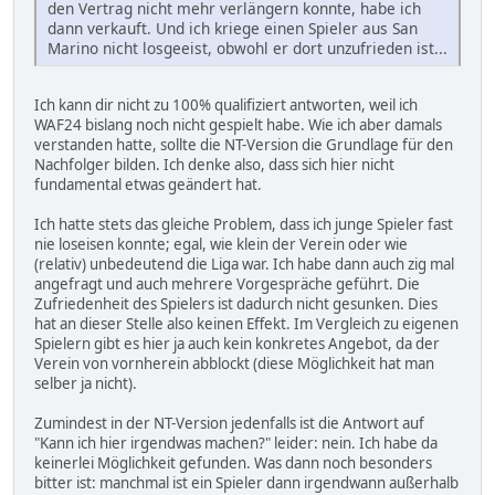
den Vertrag nicht mehr verlängern konnte, habe ich
dann verkauft. Und ich kriege einen Spieler aus San
Marino nicht losgeeist, obwohl er dort unzufrieden ist...
Ich kann dir nicht zu 100% qualifiziert antworten, weil ich
WAF24 bislang noch nicht gespielt habe. Wie ich aber damals
verstanden hatte, sollte die NT-Version die Grundlage für den
Nachfolger bilden. Ich denke also, dass sich hier nicht
fundamental etwas geändert hat.
Ich hatte stets das gleiche Problem, dass ich junge Spieler fast
nie loseisen konnte; egal, wie klein der Verein oder wie
(relativ) unbedeutend die Liga war. Ich habe dann auch zig mal
angefragt und auch mehrere Vorgespräche geführt. Die
Zufriedenheit des Spielers ist dadurch nicht gesunken. Dies
hat an dieser Stelle also keinen Effekt. Im Vergleich zu eigenen
Spielern gibt es hier ja auch kein konkretes Angebot, da der
Verein von vornherein abblockt (diese Möglichkeit hat man
selber ja nicht).
Zumindest in der NT-Version jedenfalls ist die Antwort auf
"Kann ich hier irgendwas machen?" leider: nein. Ich habe da
keinerlei Möglichkeit gefunden. Was dann noch besonders
bitter ist: manchmal ist ein Spieler dann irgendwann außerhalb