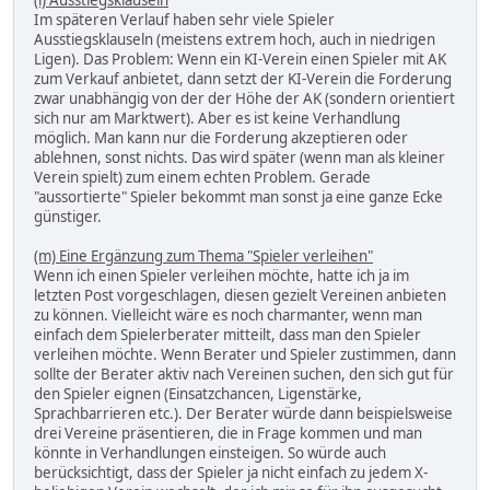
(l) Ausstiegsklauseln
Im späteren Verlauf haben sehr viele Spieler
Ausstiegsklauseln (meistens extrem hoch, auch in niedrigen
Ligen). Das Problem: Wenn ein KI-Verein einen Spieler mit AK
zum Verkauf anbietet, dann setzt der KI-Verein die Forderung
zwar unabhängig von der der Höhe der AK (sondern orientiert
sich nur am Marktwert). Aber es ist keine Verhandlung
möglich. Man kann nur die Forderung akzeptieren oder
ablehnen, sonst nichts. Das wird später (wenn man als kleiner
Verein spielt) zum einem echten Problem. Gerade
"aussortierte" Spieler bekommt man sonst ja eine ganze Ecke
günstiger.
(m) Eine Ergänzung zum Thema "Spieler verleihen"
Wenn ich einen Spieler verleihen möchte, hatte ich ja im
letzten Post vorgeschlagen, diesen gezielt Vereinen anbieten
zu können. Vielleicht wäre es noch charmanter, wenn man
einfach dem Spielerberater mitteilt, dass man den Spieler
verleihen möchte. Wenn Berater und Spieler zustimmen, dann
sollte der Berater aktiv nach Vereinen suchen, den sich gut für
den Spieler eignen (Einsatzchancen, Ligenstärke,
Sprachbarrieren etc.). Der Berater würde dann beispielsweise
drei Vereine präsentieren, die in Frage kommen und man
könnte in Verhandlungen einsteigen. So würde auch
berücksichtigt, dass der Spieler ja nicht einfach zu jedem X-