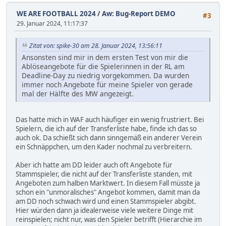
WE ARE FOOTBALL 2024
/
Aw: Bug-Report DEMO
#3
29. Januar 2024, 11:17:37
Zitat von: spike-30 am 28. Januar 2024, 13:56:11
Ansonsten sind mir in dem ersten Test von mir die
Ablöseangebote für die Spielerinnen in der RL am
Deadline-Day zu niedrig vorgekommen. Da wurden
immer noch Angebote für meine Spieler von gerade
mal der Hälfte des MW angezeigt.
Das hatte mich in WAF auch häufiger ein wenig frustriert. Bei
Spielern, die ich auf der Transferliste habe, finde ich das so
auch ok. Da schießt sich dann sinngemäß ein anderer Verein
ein Schnäppchen, um den Kader nochmal zu verbreitern.
Aber ich hatte am DD leider auch oft Angebote für
Stammspieler, die nicht auf der Transferliste standen, mit
Angeboten zum halben Marktwert. In diesem Fall müsste ja
schon ein "unmoralisches" Angebot kommen, damit man da
am DD noch schwach wird und einen Stammspieler abgibt.
Hier würden dann ja idealerweise viele weitere Dinge mit
reinspielen; nicht nur, was den Spieler betrifft (Hierarchie im