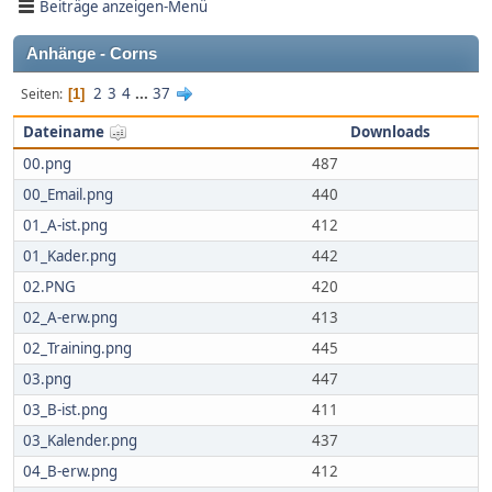
Beiträge anzeigen-Menü
Anhänge - Corns
2
3
4
...
37
Seiten
1
Dateiname
Downloads
00.png
487
00_Email.png
440
01_A-ist.png
412
01_Kader.png
442
02.PNG
420
02_A-erw.png
413
02_Training.png
445
03.png
447
03_B-ist.png
411
03_Kalender.png
437
04_B-erw.png
412