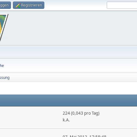
oggen
Registrieren
he
ssung
224 (0,043 pro Tag)
k.A.