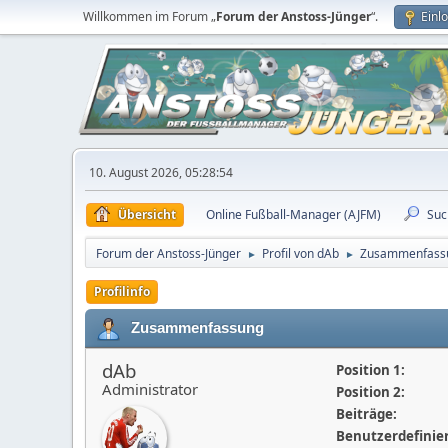
Willkommen im Forum „
Forum der Anstoss-Jünger
“.
Einl
10. August 2026, 05:28:54
Übersicht
Online Fußball-Manager (AJFM)
Suc
Forum der Anstoss-Jünger
Profil von dAb
Zusammenfass
►
►
Profilinfo
Zusammenfassung
dAb
Position 1:
Administrator
Position 2:
Beiträge:
Benutzerdefiniert