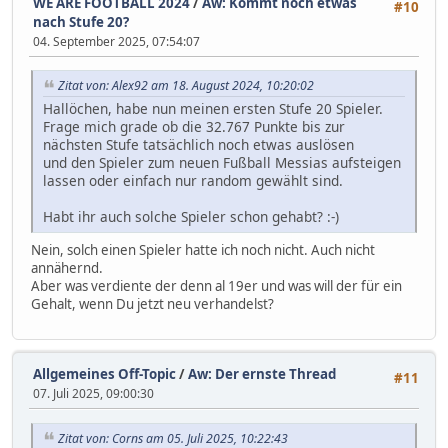
WE ARE FOOTBALL 2024
/
Aw: Kommt noch etwas
#10
nach Stufe 20?
04. September 2025, 07:54:07
Zitat von: Alex92 am 18. August 2024, 10:20:02
Hallöchen, habe nun meinen ersten Stufe 20 Spieler.
Frage mich grade ob die 32.767 Punkte bis zur
nächsten Stufe tatsächlich noch etwas auslösen
und den Spieler zum neuen Fußball Messias aufsteigen
lassen oder einfach nur random gewählt sind.
Habt ihr auch solche Spieler schon gehabt? :-)
Nein, solch einen Spieler hatte ich noch nicht. Auch nicht
annähernd.
Aber was verdiente der denn al 19er und was will der für ein
Gehalt, wenn Du jetzt neu verhandelst?
Allgemeines Off-Topic
/
Aw: Der ernste Thread
#11
07. Juli 2025, 09:00:30
Zitat von: Corns am 05. Juli 2025, 10:22:43