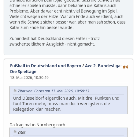
Da habe ich schon beim Spiel gedacht, dass die Schweiz halt
schneller spielen müsste, dann bekämen die Kataris auch
Probleme. Aber da war echt nicht viel Bewegung im Spiel.
Vielleicht wegen der Hitze. War am Ende auch verdient, auch
wenn die Schweiz sicher besser war, aber man sah schon, dass
Katar zum Ende hin besser wurde.
Zumindest hat Deutschland diesen Fahler - trotz
zwischenzeitlichem Ausgleich - nicht gemacht.
Fußball in Deutschland und Bayern
/
Aw: 2. Bundesliga:
#4
Die Spieltage
18. Mai 2026, 10:30:49
Zitat von: Corns am 17. Mai 2026, 19:59:13
Und Düsseldorf eigentlich auch. Mit drei Punkten und
fünf Toren mehr, muss man doch wenigstens die
Relegation klar machen.
Da frag mal in Nürnberg nach....
Zitat