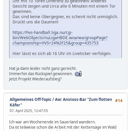
Uhr mit 10 Toren Differenz zu gewinnen! Anderes
Gesicht zeigen und circa alle 6 Minuten mit einem Tor
gewinnen.
Das sind keine Übergegner, es scheint nicht unmöglich.
Drückt uns die Daumen!
https://hvs-handball.liga.nu/cgi-
bin/WebObjects/nuLigaHBDE.woa/wa/groupPage?
championship=HVS+24%2F25&group=435753
Hier lässt es sich ab 16 Uhr im Liveticker verfolgen.
Hat ja dann leider nicht ganz gereicht.
Immerhin das Rückspiel gewonnen.
Jetzt Projekt Wiederaufstieg?
Allgemeines Off-Topic
/
Aw: Anstoss-Bar "Zum flotten
#14
Käfer"
07. April 2025, 12:47:55
Ich war am Wochenende im Sauerland wandern.
Da ist teilweise schon die Arbeit mit der Kettensäge im Wald