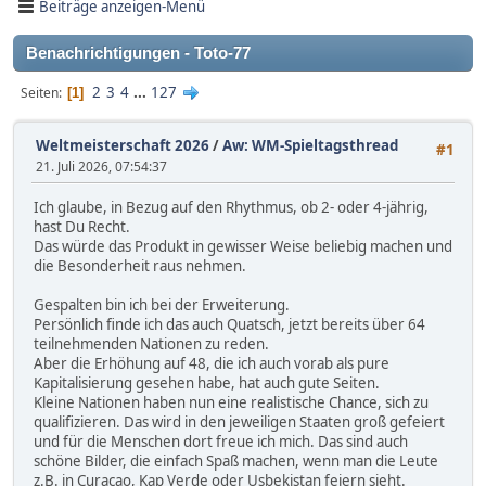
Beiträge anzeigen-Menü
Benachrichtigungen - Toto-77
2
3
4
...
127
Seiten
1
Weltmeisterschaft 2026
/
Aw: WM-Spieltagsthread
#1
21. Juli 2026, 07:54:37
Ich glaube, in Bezug auf den Rhythmus, ob 2- oder 4-jährig,
hast Du Recht.
Das würde das Produkt in gewisser Weise beliebig machen und
die Besonderheit raus nehmen.
Gespalten bin ich bei der Erweiterung.
Persönlich finde ich das auch Quatsch, jetzt bereits über 64
teilnehmenden Nationen zu reden.
Aber die Erhöhung auf 48, die ich auch vorab als pure
Kapitalisierung gesehen habe, hat auch gute Seiten.
Kleine Nationen haben nun eine realistische Chance, sich zu
qualifizieren. Das wird in den jeweiligen Staaten groß gefeiert
und für die Menschen dort freue ich mich. Das sind auch
schöne Bilder, die einfach Spaß machen, wenn man die Leute
z.B. in Curacao, Kap Verde oder Usbekistan feiern sieht.