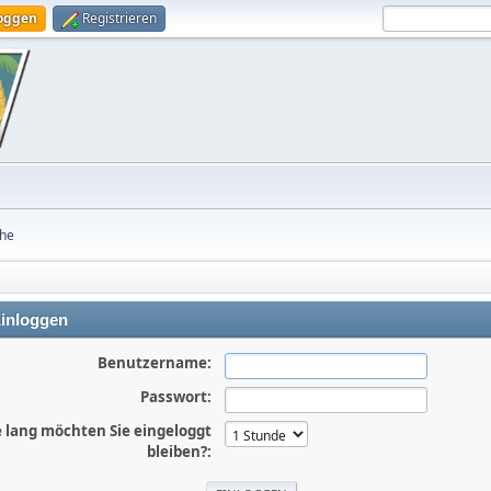
loggen
Registrieren
he
inloggen
Benutzername:
Passwort:
 lang möchten Sie eingeloggt
bleiben?: