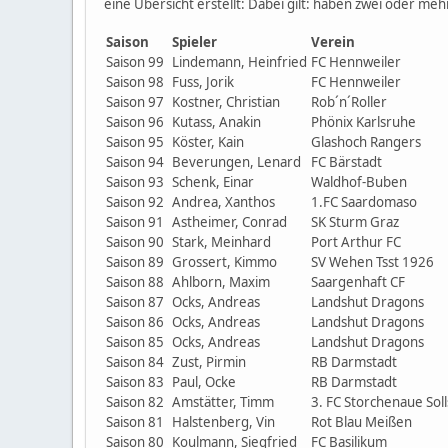
eine Übersicht erstellt: Dabei gilt: haben zwei oder 
Saison
Spieler
Verein
Saison 99
Lindemann, Heinfried
FC Hennweiler
Saison 98
Fuss, Jorik
FC Hennweiler
Saison 97
Kostner, Christian
Rob´n´Roller
Saison 96
Kutass, Anakin
Phönix Karlsruhe
Saison 95
Köster, Kain
Glashoch Rangers
Saison 94
Beverungen, Lenard
FC Bärstadt
Saison 93
Schenk, Einar
Waldhof-Buben
Saison 92
Andrea, Xanthos
1.FC Saardomaso
Saison 91
Astheimer, Conrad
SK Sturm Graz
Saison 90
Stark, Meinhard
Port Arthur FC
Saison 89
Grossert, Kimmo
SV Wehen Tsst 1926
Saison 88
Ahlborn, Maxim
Saargenhaft CF
Saison 87
Ocks, Andreas
Landshut Dragons
Saison 86
Ocks, Andreas
Landshut Dragons
Saison 85
Ocks, Andreas
Landshut Dragons
Saison 84
Zust, Pirmin
RB Darmstadt
Saison 83
Paul, Ocke
RB Darmstadt
Saison 82
Amstätter, Timm
3. FC Storchenaue Soll
Saison 81
Halstenberg, Vin
Rot Blau Meißen
Saison 80
Koulmann, Siegfried
FC Basilikum