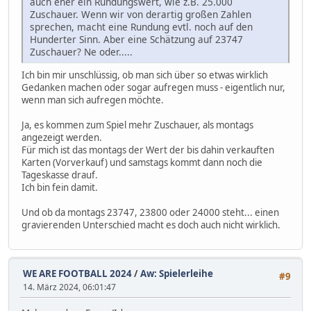
auch eher ein Rundungswert, wie z.B. 25.000
Zuschauer. Wenn wir von derartig großen Zahlen
sprechen, macht eine Rundung evtl. noch auf den
Hunderter Sinn. Aber eine Schätzung auf 23747
Zuschauer? Ne oder.....
Ich bin mir unschlüssig, ob man sich über so etwas wirklich
Gedanken machen oder sogar aufregen muss - eigentlich nur,
wenn man sich aufregen möchte.
Ja, es kommen zum Spiel mehr Zuschauer, als montags
angezeigt werden.
Für mich ist das montags der Wert der bis dahin verkauften
Karten (Vorverkauf) und samstags kommt dann noch die
Tageskasse drauf.
Ich bin fein damit.
Und ob da montags 23747, 23800 oder 24000 steht... einen
gravierenden Unterschied macht es doch auch nicht wirklich.
WE ARE FOOTBALL 2024
/
Aw: Spielerleihe
#9
14. März 2024, 06:01:47