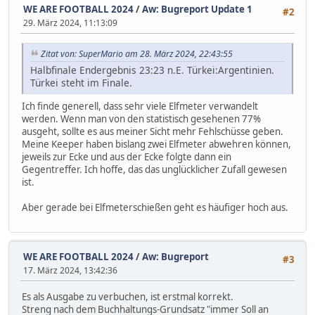
WE ARE FOOTBALL 2024
/
Aw: Bugreport Update 1
#2
29. März 2024, 11:13:09
Zitat von: SuperMario am 28. März 2024, 22:43:55
Halbfinale Endergebnis 23:23 n.E. Türkei:Argentinien.
Türkei steht im Finale.
Ich finde generell, dass sehr viele Elfmeter verwandelt
werden. Wenn man von den statistisch gesehenen 77%
ausgeht, sollte es aus meiner Sicht mehr Fehlschüsse geben.
Meine Keeper haben bislang zwei Elfmeter abwehren können,
jeweils zur Ecke und aus der Ecke folgte dann ein
Gegentreffer. Ich hoffe, das das unglücklicher Zufall gewesen
ist.
Aber gerade bei Elfmeterschießen geht es häufiger hoch aus.
WE ARE FOOTBALL 2024
/
Aw: Bugreport
#3
17. März 2024, 13:42:36
Es als Ausgabe zu verbuchen, ist erstmal korrekt.
Streng nach dem Buchhaltungs-Grundsatz "immer Soll an