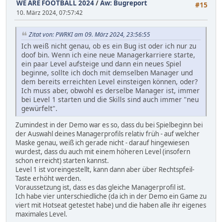
WE ARE FOOTBALL 2024
/
Aw: Bugreport
#15
10. März 2024, 07:57:42
Zitat von: PWRKI am 09. März 2024, 23:56:55
Ich weiß nicht genau, ob es ein Bug ist oder ich nur zu
doof bin. Wenn ich eine neue Managerkarriere starte,
ein paar Level aufsteige und dann ein neues Spiel
beginne, sollte ich doch mit demselben Manager und
dem bereits erreichten Level einsteigen können, oder?
Ich muss aber, obwohl es derselbe Manager ist, immer
bei Level 1 starten und die Skills sind auch immer "neu
gewürfelt".
Zumindest in der Demo war es so, dass du bei Spielbeginn bei
der Auswahl deines Managerprofils relativ früh - auf welcher
Maske genau, weiß ich gerade nicht - darauf hingewiesen
wurdest, dass du auch mit einem höheren Level (insofern
schon erreicht) starten kannst.
Level 1 ist voreingestellt, kann dann aber über Rechtspfeil-
Taste erhöht werden.
Voraussetzung ist, dass es das gleiche Managerprofil ist.
Ich habe vier unterschiedliche (da ich in der Demo ein Game zu
viert mit Hotseat getestet habe) und die haben alle ihr eigenes
maximales Level.