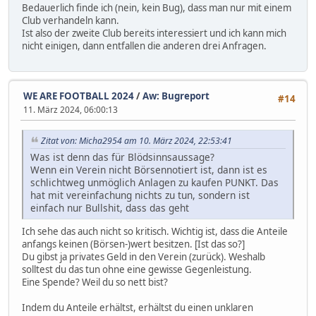
Bedauerlich finde ich (nein, kein Bug), dass man nur mit einem
Club verhandeln kann.
Ist also der zweite Club bereits interessiert und ich kann mich
nicht einigen, dann entfallen die anderen drei Anfragen.
WE ARE FOOTBALL 2024
/
Aw: Bugreport
#14
11. März 2024, 06:00:13
Zitat von: Micha2954 am 10. März 2024, 22:53:41
Was ist denn das für Blödsinnsaussage?
Wenn ein Verein nicht Börsennotiert ist, dann ist es
schlichtweg unmöglich Anlagen zu kaufen PUNKT. Das
hat mit vereinfachung nichts zu tun, sondern ist
einfach nur Bullshit, dass das geht
Ich sehe das auch nicht so kritisch. Wichtig ist, dass die Anteile
anfangs keinen (Börsen-)wert besitzen. [Ist das so?]
Du gibst ja privates Geld in den Verein (zurück). Weshalb
solltest du das tun ohne eine gewisse Gegenleistung.
Eine Spende? Weil du so nett bist?
Indem du Anteile erhältst, erhältst du einen unklaren