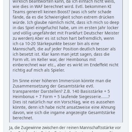
wirklich beantworten kann, da ich einfach nicht weiß,
wie dies in WAF berechnet wird. Evtl. bekommen KI
Teams generell keinen Boost? (was ich sehr schade
fände, da es die Schwierigkeit schon extrem drücken
würde. Ich glaube nämlich nicht, dass ich mich so deep
in das Spiel eingefuchst habe, um im ersten Jahr locker
und völlig ungefährdet mit Frankfurt Deutscher Meister
zu werden) Aber es ist schon hart befremdlich, wenn
ich ca 10-20 Stärkepunkte besser bin als eine
Mannschaft, die auf jeder Position deutlich besser als
ich besetzt ist. Klar kann man jetzt sagen, dass die
Form vlt. im Keller war, der Heimbonus mit
einberechnet war etc., aber es wirkt im Endeffekt nicht
richtig auf mich als Spieler.
Im Sinne einer höheren Immersion könnte man die
Zusammensetzung der Gesamtstärke evtl.
transparenter Darstellen? Z.B. 140 Basisstärke + 5
Heimbonus + 7 Form + 5 laufende Siegesserie......?
Dies ist natürlich nur ein Vorschlag, wie es aussehen
könnte, denn ich habe nicht ansatzweise eine Ahnung
davon, wie sich die ingame angezeigte Gesamtstärke
berechnet.
Ja, die Zugewinne zwischen der reinen Mannschaftsstärke vor