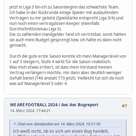
Jetzt in Liga 3 bin ich zu Saisonbeginn das schwächste Team.
Ich habe in der Rückrunde einige Spieler mit auslaufenden
Verträgen zu mir gelotst (Spielstärke entspricht Liga 3/4) und
nun noch einen vertragslosen Keeper (ebenfalls
Durchschnittsniveau Liga 3).
Die zu zahlenden Handgelder fand ich vertretbar, sonst hätten
sie auch mein Budget gesprengt bzw. ich hätte es dann nicht
gemacht.
Durch die gute erste Saison konnte ich mein Managerlevel von
1 auf 3 steigern, Stufe 4 wirkt für die Saison realistisch.
Was mich etwas irritiert, ist dass mein Vorstand meinen
Vertrag verlängern möchte, mir dann aber deutlich weniger
Gehalt bietet (T46 anstatt T70 jetzt). Vielleicht tut sich da noch
was auf Managerlevel 3 oder 4.
WE ARE FOOTBALL 2024
/
Aw: Aw: Bugreport
#7
14. März 2024, 17:44:21
Zitat von: dandandan am 14. März 2024, 10:51:56
Ich weiß nicht, ob es sich um einen Bug handelt,