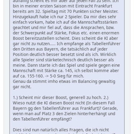
auffällig scheint es mir aber auf jeden Fall zu sein. Ich
bin in meiner ersten Saison mit Eintracht Frankfurt
bereits am 32. Spieltag mit 70 Punkten sicher Meister.
Hinzugekauft habe ich nur 2 Spieler. Da mir dies sehr
einfach vorkam, habe ich auf die Mannschaftsstärken
geachtet und mir fiel auf, dass die Ansprachen, bzw.
der Schwerpunkt auf Stärke, Fokus etc. einen enormen
Boost bereitzustellen scheint. Dies scheint die KI aber
gar nicht zu nutzen..... Ich empfange als Tabellenführer
den Dritten aus Bayern, die tatsächlich auf jeder
Position deutlich besser besetzt sind als ich. Wirklich
alle Spieler sind stärketechnisch deutlich besser als
meine. Dann starte ich das Spiel und spiele gegen eine
Mannschaft mit Stärke ca. 145, ich selbst komme aber
auf ca. 155-160. -> 5-0 Sieg für mich.
Genau da stimmt imho etwas im Balancing gewaltig
gar nicht.
1.) Scheint mir dieser Boost, generell zu hoch. 2.)
Wieso nutzt die KI diesen Boost nicht (In diesem Fall
Bayern gg den Tabellenführer aus Frankfurt)? Gerade,
wenn man auf Platz 3 den Zielen hinterherhängt und
den Tabellenführer empfängt?
Dies sind nun natürlich alles Fragen, die ich nicht