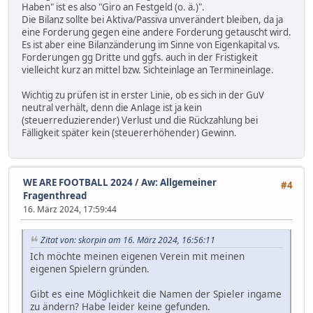
Haben" ist es also "Giro an Festgeld (o. ä.)".
Die Bilanz sollte bei Aktiva/Passiva unverändert bleiben, da ja
eine Forderung gegen eine andere Forderung getauscht wird.
Es ist aber eine Bilanzänderung im Sinne von Eigenkapital vs.
Forderungen gg Dritte und ggfs. auch in der Fristigkeit
vielleicht kurz an mittel bzw. Sichteinlage an Termineinlage.
Wichtig zu prüfen ist in erster Linie, ob es sich in der GuV
neutral verhält, denn die Anlage ist ja kein
(steuerreduzierender) Verlust und die Rückzahlung bei
Fälligkeit später kein (steuererhöhender) Gewinn.
WE ARE FOOTBALL 2024
/
Aw: Allgemeiner
#4
Fragenthread
16. März 2024, 17:59:44
Zitat von: skorpin am 16. März 2024, 16:56:11
Ich möchte meinen eigenen Verein mit meinen
eigenen Spielern gründen.
Gibt es eine Möglichkeit die Namen der Spieler ingame
zu ändern? Habe leider keine gefunden.