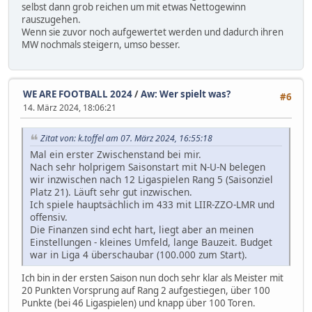
selbst dann grob reichen um mit etwas Nettogewinn
rauszugehen.
Wenn sie zuvor noch aufgewertet werden und dadurch ihren
MW nochmals steigern, umso besser.
WE ARE FOOTBALL 2024
/
Aw: Wer spielt was?
#6
14. März 2024, 18:06:21
Zitat von: k.toffel am 07. März 2024, 16:55:18
Mal ein erster Zwischenstand bei mir.
Nach sehr holprigem Saisonstart mit N-U-N belegen
wir inzwischen nach 12 Ligaspielen Rang 5 (Saisonziel
Platz 21). Läuft sehr gut inzwischen.
Ich spiele hauptsächlich im 433 mit LIIR-ZZO-LMR und
offensiv.
Die Finanzen sind echt hart, liegt aber an meinen
Einstellungen - kleines Umfeld, lange Bauzeit. Budget
war in Liga 4 überschaubar (100.000 zum Start).
Ich bin in der ersten Saison nun doch sehr klar als Meister mit
20 Punkten Vorsprung auf Rang 2 aufgestiegen, über 100
Punkte (bei 46 Ligaspielen) und knapp über 100 Toren.