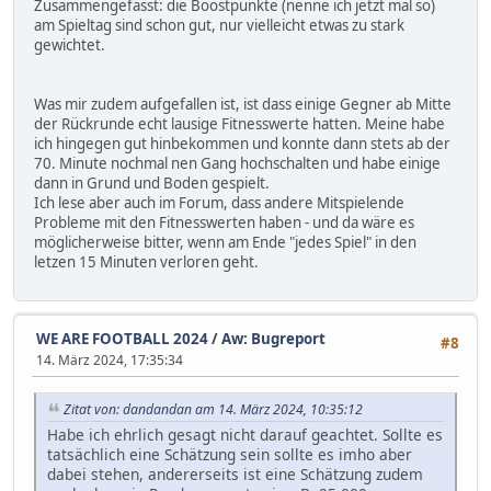
Zusammengefasst: die Boostpunkte (nenne ich jetzt mal so)
am Spieltag sind schon gut, nur vielleicht etwas zu stark
gewichtet.
Was mir zudem aufgefallen ist, ist dass einige Gegner ab Mitte
der Rückrunde echt lausige Fitnesswerte hatten. Meine habe
ich hingegen gut hinbekommen und konnte dann stets ab der
70. Minute nochmal nen Gang hochschalten und habe einige
dann in Grund und Boden gespielt.
Ich lese aber auch im Forum, dass andere Mitspielende
Probleme mit den Fitnesswerten haben - und da wäre es
möglicherweise bitter, wenn am Ende "jedes Spiel" in den
letzen 15 Minuten verloren geht.
WE ARE FOOTBALL 2024
/
Aw: Bugreport
#8
14. März 2024, 17:35:34
Zitat von: dandandan am 14. März 2024, 10:35:12
Habe ich ehrlich gesagt nicht darauf geachtet. Sollte es
tatsächlich eine Schätzung sein sollte es imho aber
dabei stehen, andererseits ist eine Schätzung zudem