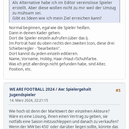
Als Alternative habe ich im Editor vereinslose Spieler
erstellt. Aber diese wollen nicht zu mir weil der Umzug
zu mühsam sei.
Gibt es Ideen wie ich mein Ziel erreichen kann?
Normal beginnen, egal wie die Spieler heißen.
Dann in deinen Kader gehen.
Dort die Spieler einzeln aufrufen (über das i).
Im Porträt hast du oben rechts den zweiten Icon, diese drei
Schieberegler - "bearbeiten".
Dort kannst du jeden einzeln editieren.
Name, Vorname, Hobby, Haar-/Haut-/Schuhfarbe.
Was ich jetzt allerdings nicht gefunden habe, sind Alter,
Position, etc.
WE ARE FOOTBALL 2024
/
Aw: Spielergehalt
#5
Jugendspieler
14. März 2024, 22:21:15
Wie hoch ist denn der Marktwert der einzelnen Akteure?
Wäre es eine Lösung, ihnen einen Vertrag zu geben, sie
notfalls eine Saison mitzuschleppen und danach zu verkaufen?
Wenn der MW bei 450' oder darüber liegen sollte, könnte das