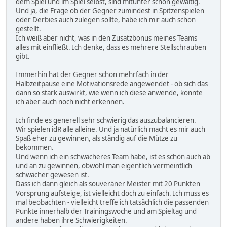
dem Spiel und im Spiel selbst, sind mitunter schon gewaltig.
Und ja, die Frage ob der Gegner zumindest in Spitzenspielen
oder Derbies auch zulegen sollte, habe ich mir auch schon
gestellt.
Ich weiß aber nicht, was in den Zusatzbonus meines Teams
alles mit einfließt. Ich denke, dass es mehrere Stellschrauben
gibt.
Immerhin hat der Gegner schon mehrfach in der
Halbzeitpause eine Motivationsrede angewendet - ob sich das
dann so stark auswirkt, wie wenn ich diese anwende, konnte
ich aber auch noch nicht erkennen.
Ich finde es generell sehr schwierig das auszubalancieren.
Wir spielen idR alle alleine. Und ja natürlich macht es mir auch
Spaß eher zu gewinnen, als ständig auf die Mütze zu
bekommen.
Und wenn ich ein schwächeres Team habe, ist es schön auch ab
und an zu gewinnen, obwohl man eigentlich vermeintlich
schwächer gewesen ist.
Dass ich dann gleich als souveräner Meister mit 20 Punkten
Vorsprung aufsteige, ist vielleicht doch zu einfach. Ich muss es
mal beobachten - vielleicht treffe ich tatsächlich die passenden
Punkte innerhalb der Trainingswoche und am Spieltag und
andere haben ihre Schwierigkeiten.