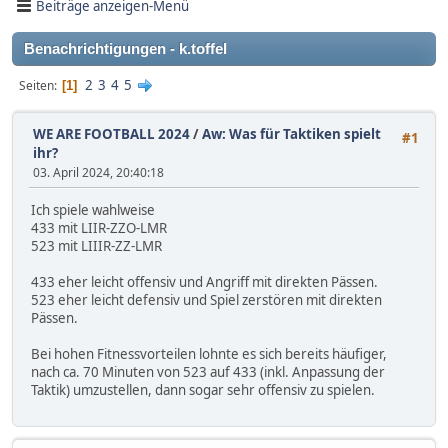
Beiträge anzeigen-Menü
Benachrichtigungen - k.toffel
2
3
4
5
Seiten
1
WE ARE FOOTBALL 2024
/
Aw: Was für Taktiken spielt
#1
ihr?
03. April 2024, 20:40:18
Ich spiele wahlweise
433 mit LIIR-ZZO-LMR
523 mit LIIIR-ZZ-LMR
433 eher leicht offensiv und Angriff mit direkten Pässen.
523 eher leicht defensiv und Spiel zerstören mit direkten
Pässen.
Bei hohen Fitnessvorteilen lohnte es sich bereits häufiger,
nach ca. 70 Minuten von 523 auf 433 (inkl. Anpassung der
Taktik) umzustellen, dann sogar sehr offensiv zu spielen.