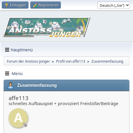
Einloggen
Registrieren
Hauptmenü
Forum der Anstoss-Jünger
Profil von affe113
Zusammenfassung
►
►
-Menü
Zusammenfassung
affe113
schnelles Aufbauspiel + provoziert Freistöße/Beiträge
A