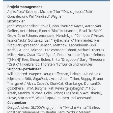
Projektmanagement
Aleksi "Lex" Kilpinen, Michele "Illori" Davis, Jessica "Suki"
González und Will "Kindred" Wagner.
Entwickler
Jon "Sesquipedalian" Stovell, John "live627" Rayes, Aaron van
Geffen, Antechinus, Bjoern "Bloc" Kristiansen, Brad "IchBin™"
Grow, Colin Schoen, emanuele, Hendrik Jan "Compuart" Visser,
Jessica "Suki" González, Juan "JayBachatero" Hernandez, Karl
"RegularExpression" Benson, Matthew "Labradoodle-360"
Kerle, Grudge, Michael "Oldiesmann" Eshom, Michael "Thantos"
Miller, Norv, Oscar "Ozp" Rydhé, Peter "Arantor" Spicer, Selman
"[SiNaN]" Eser, Shawn Bulen, Shitiz "Dragooon" Garg, Theodore
"Orstio" Hildebrandt, Thorsten "TE" Eurich und winrules.
Support-Spezialisten
Will "Kindred" Wagner, Doug Heffernan, lurkalot, Aleksi "Lex"
Kilpinen, br360, GigaWatt, ziycon, Adam Tallon, Bigguy, Bruno
"margarett" Alves, CapadY, ChalkCat, Chas Large, Duncan85,
gbsothere, JimM, Justyne, Kat, Kevin "greyknight17" Hou,
Krash, Mashby, Michael Colin Blaber, Old Fossil, S-Ace, shadav,
Steve, Storman™, Wade "sησω" Poulsen und xenovanis.
Customizer
Diego Andrés, GL700Wing, Johnnie "TwitchisMental" Ballew,
Jonathan "vbgamer45" Valentin, Sami "SychO" Mazouz,