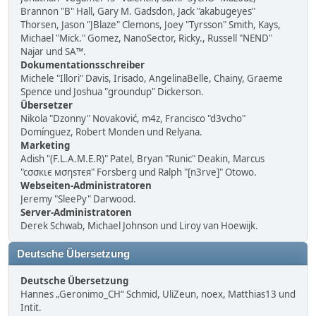
Brannon "B" Hall, Gary M. Gadsdon, Jack "akabugeyes"
Thorsen, Jason "JBlaze" Clemons, Joey "Tyrsson" Smith, Kays,
Michael "Mick." Gomez, NanoSector, Ricky., Russell "NEND"
Najar und SA™.
Dokumentationsschreiber
Michele "Illori" Davis, Irisado, AngelinaBelle, Chainy, Graeme
Spence und Joshua "groundup" Dickerson.
Übersetzer
Nikola "Dzonny" Novaković, m4z, Francisco "d3vcho"
Domínguez, Robert Monden und Relyana.
Marketing
Adish "(F.L.A.M.E.R)" Patel, Bryan "Runic" Deakin, Marcus
"cσσкιє мσηѕтєя" Forsberg und Ralph "[n3rve]" Otowo.
Webseiten-Administratoren
Jeremy "SleePy" Darwood.
Server-Administratoren
Derek Schwab, Michael Johnson und Liroy van Hoewijk.
Deutsche Übersetzung
Deutsche Übersetzung
Hannes „Geronimo_CH“ Schmid, UliZeun, noex, Matthias13 und
Intit.