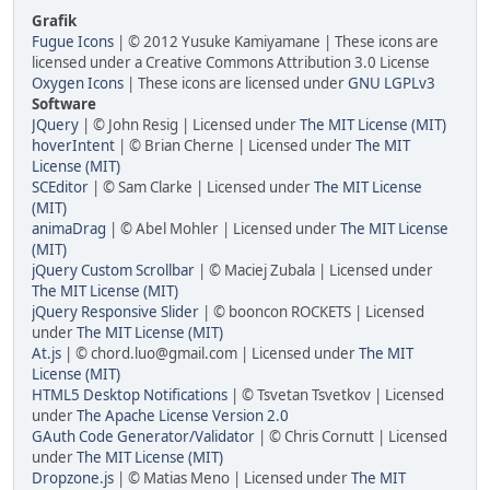
Grafik
Fugue Icons
| © 2012 Yusuke Kamiyamane | These icons are
licensed under a Creative Commons Attribution 3.0 License
Oxygen Icons
| These icons are licensed under
GNU LGPLv3
Software
JQuery
| © John Resig | Licensed under
The MIT License (MIT)
hoverIntent
| © Brian Cherne | Licensed under
The MIT
License (MIT)
SCEditor
| © Sam Clarke | Licensed under
The MIT License
(MIT)
animaDrag
| © Abel Mohler | Licensed under
The MIT License
(MIT)
jQuery Custom Scrollbar
| © Maciej Zubala | Licensed under
The MIT License (MIT)
jQuery Responsive Slider
| © booncon ROCKETS | Licensed
under
The MIT License (MIT)
At.js
| © chord.luo@gmail.com | Licensed under
The MIT
License (MIT)
HTML5 Desktop Notifications
| © Tsvetan Tsvetkov | Licensed
under
The Apache License Version 2.0
GAuth Code Generator/Validator
| © Chris Cornutt | Licensed
under
The MIT License (MIT)
Dropzone.js
| © Matias Meno | Licensed under
The MIT