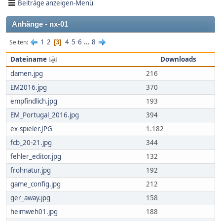
Beiträge anzeigen-Menü
Anhänge - nx-01
1
2
4
5
6
...
8
Seiten
3
Dateiname
Downloads
damen.jpg
216
EM2016.jpg
370
empfindlich.jpg
193
EM_Portugal_2016.jpg
394
ex-spieler.JPG
1.182
fcb_20-21.jpg
344
fehler_editor.jpg
132
frohnatur.jpg
192
game_config.jpg
212
ger_away.jpg
158
heimweh01.jpg
188