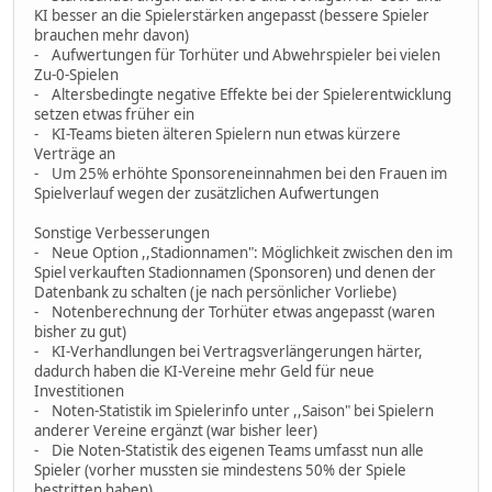
KI besser an die Spielerstärken angepasst (bessere Spieler
brauchen mehr davon)
- Aufwertungen für Torhüter und Abwehrspieler bei vielen
Zu-0-Spielen
- Altersbedingte negative Effekte bei der Spielerentwicklung
setzen etwas früher ein
- KI-Teams bieten älteren Spielern nun etwas kürzere
Verträge an
- Um 25% erhöhte Sponsoreneinnahmen bei den Frauen im
Spielverlauf wegen der zusätzlichen Aufwertungen
Sonstige Verbesserungen
- Neue Option ,,Stadionnamen": Möglichkeit zwischen den im
Spiel verkauften Stadionnamen (Sponsoren) und denen der
Datenbank zu schalten (je nach persönlicher Vorliebe)
- Notenberechnung der Torhüter etwas angepasst (waren
bisher zu gut)
- KI-Verhandlungen bei Vertragsverlängerungen härter,
dadurch haben die KI-Vereine mehr Geld für neue
Investitionen
- Noten-Statistik im Spielerinfo unter ,,Saison" bei Spielern
anderer Vereine ergänzt (war bisher leer)
- Die Noten-Statistik des eigenen Teams umfasst nun alle
Spieler (vorher mussten sie mindestens 50% der Spiele
bestritten haben)