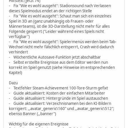
Hilfstext (jetzt 74)
- Fix "Wie es wohl ausgeht": Stadionsound nach Verlassen
dieses Spielmodus endet an der richtigen Stelle
- Fix "Wie es wohl ausgeht": Schaut man sich ein einzelnes
Spiel in 3D an (ganz unabhängig ob Frauen- oder
Männerteams), ist die 3D-Darstellung nicht mehr für alles
Folgende gesperrt ("Leider während eines Spiels nicht
verfügbar")
- Fix "Wie es wohl ausgeht": Spielermenüs werden beim Tab-
Wechsel nicht mehr fälschlich entsperrt, Crash wird dadurch
verhindert
- Wöchentliche Autosave-Funktion jetzt abschaltbar
- Selbst erstellte Ereignisse aus dem Editor werden nun
korrekt im Spiel genutzt (siehe Hinweise im entsprechenden
Kapitel)
Dazu
- Textfehler Steam-Achievement 100-Tore-Sturm gefixt
- Guide aktualisiert: Kosten der einfachen Mitarbeiter
- Guide aktualisiert: Hintergründe im Spiel austauschen
- Guide aktualisiert: Verzeichnisnamen bei den KI-Bildern
korrigiert: ,,avatar_generic\160" und ,,avatar_generic\512";
ebenso Banner (,,banner")
Wichtig für die eigenen Ereignisse