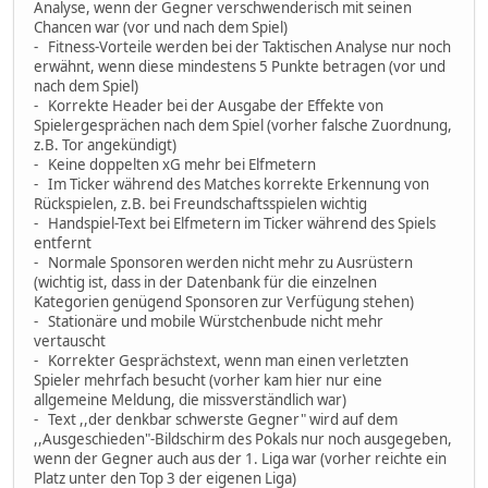
Analyse, wenn der Gegner verschwenderisch mit seinen
Chancen war (vor und nach dem Spiel)
- Fitness-Vorteile werden bei der Taktischen Analyse nur noch
erwähnt, wenn diese mindestens 5 Punkte betragen (vor und
nach dem Spiel)
- Korrekte Header bei der Ausgabe der Effekte von
Spielergesprächen nach dem Spiel (vorher falsche Zuordnung,
z.B. Tor angekündigt)
- Keine doppelten xG mehr bei Elfmetern
- Im Ticker während des Matches korrekte Erkennung von
Rückspielen, z.B. bei Freundschaftsspielen wichtig
- Handspiel-Text bei Elfmetern im Ticker während des Spiels
entfernt
- Normale Sponsoren werden nicht mehr zu Ausrüstern
(wichtig ist, dass in der Datenbank für die einzelnen
Kategorien genügend Sponsoren zur Verfügung stehen)
- Stationäre und mobile Würstchenbude nicht mehr
vertauscht
- Korrekter Gesprächstext, wenn man einen verletzten
Spieler mehrfach besucht (vorher kam hier nur eine
allgemeine Meldung, die missverständlich war)
- Text ,,der denkbar schwerste Gegner" wird auf dem
,,Ausgeschieden"-Bildschirm des Pokals nur noch ausgegeben,
wenn der Gegner auch aus der 1. Liga war (vorher reichte ein
Platz unter den Top 3 der eigenen Liga)