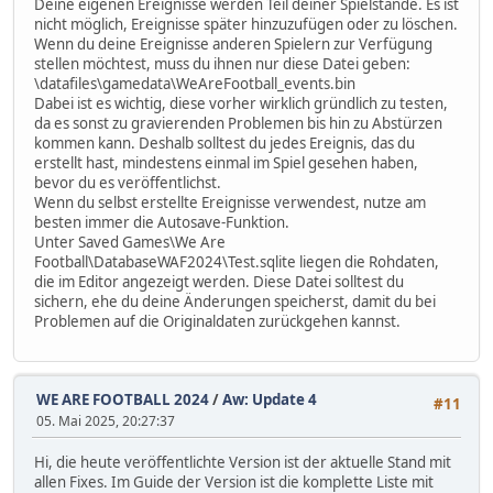
Deine eigenen Ereignisse werden Teil deiner Spielstände. Es ist
nicht möglich, Ereignisse später hinzuzufügen oder zu löschen.
Wenn du deine Ereignisse anderen Spielern zur Verfügung
stellen möchtest, muss du ihnen nur diese Datei geben:
\datafiles\gamedata\WeAreFootball_events.bin
Dabei ist es wichtig, diese vorher wirklich gründlich zu testen,
da es sonst zu gravierenden Problemen bis hin zu Abstürzen
kommen kann. Deshalb solltest du jedes Ereignis, das du
erstellt hast, mindestens einmal im Spiel gesehen haben,
bevor du es veröffentlichst.
Wenn du selbst erstellte Ereignisse verwendest, nutze am
besten immer die Autosave-Funktion.
Unter Saved Games\We Are
Football\DatabaseWAF2024\Test.sqlite liegen die Rohdaten,
die im Editor angezeigt werden. Diese Datei solltest du
sichern, ehe du deine Änderungen speicherst, damit du bei
Problemen auf die Originaldaten zurückgehen kannst.
WE ARE FOOTBALL 2024
/
Aw: Update 4
#11
05. Mai 2025, 20:27:37
Hi, die heute veröffentlichte Version ist der aktuelle Stand mit
allen Fixes. Im Guide der Version ist die komplette Liste mit