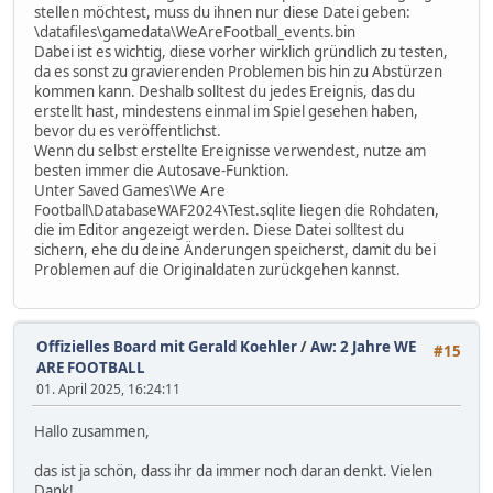
stellen möchtest, muss du ihnen nur diese Datei geben:
\datafiles\gamedata\WeAreFootball_events.bin
Dabei ist es wichtig, diese vorher wirklich gründlich zu testen,
da es sonst zu gravierenden Problemen bis hin zu Abstürzen
kommen kann. Deshalb solltest du jedes Ereignis, das du
erstellt hast, mindestens einmal im Spiel gesehen haben,
bevor du es veröffentlichst.
Wenn du selbst erstellte Ereignisse verwendest, nutze am
besten immer die Autosave-Funktion.
Unter Saved Games\We Are
Football\DatabaseWAF2024\Test.sqlite liegen die Rohdaten,
die im Editor angezeigt werden. Diese Datei solltest du
sichern, ehe du deine Änderungen speicherst, damit du bei
Problemen auf die Originaldaten zurückgehen kannst.
Offizielles Board mit Gerald Koehler
/
Aw: 2 Jahre WE
#15
ARE FOOTBALL
01. April 2025, 16:24:11
Hallo zusammen,
das ist ja schön, dass ihr da immer noch daran denkt. Vielen
Dank!