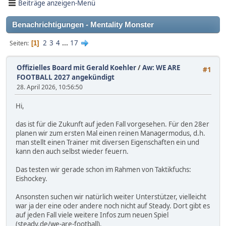
Beiträge anzeigen-Menü
Benachrichtigungen - Mentality Monster
2
3
4
...
17
Seiten
1
Offizielles Board mit Gerald Koehler
/
Aw: WE ARE
#1
FOOTBALL 2027 angekündigt
28. April 2026, 10:56:50
Hi,
das ist für die Zukunft auf jeden Fall vorgesehen. Für den 28er
planen wir zum ersten Mal einen reinen Managermodus, d.h.
man stellt einen Trainer mit diversen Eigenschaften ein und
kann den auch selbst wieder feuern.
Das testen wir gerade schon im Rahmen von Taktikfuchs:
Eishockey.
Ansonsten suchen wir natürlich weiter Unterstützer, vielleicht
war ja der eine oder andere noch nicht auf Steady. Dort gibt es
auf jeden Fall viele weitere Infos zum neuen Spiel
(steady.de/we-are-football).