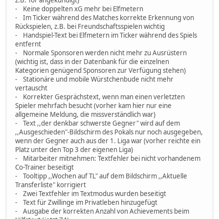
z.B. Tor angekündigt)
- Keine doppelten xG mehr bei Elfmetern
- Im Ticker während des Matches korrekte Erkennung von
Rückspielen, z.B. bei Freundschaftsspielen wichtig
- Handspiel-Text bei Elfmetern im Ticker während des Spiels
entfernt
- Normale Sponsoren werden nicht mehr zu Ausrüstern
(wichtig ist, dass in der Datenbank für die einzelnen
Kategorien genügend Sponsoren zur Verfügung stehen)
- Stationäre und mobile Würstchenbude nicht mehr
vertauscht
- Korrekter Gesprächstext, wenn man einen verletzten
Spieler mehrfach besucht (vorher kam hier nur eine
allgemeine Meldung, die missverständlich war)
- Text ,,der denkbar schwerste Gegner" wird auf dem
,,Ausgeschieden"-Bildschirm des Pokals nur noch ausgegeben,
wenn der Gegner auch aus der 1. Liga war (vorher reichte ein
Platz unter den Top 3 der eigenen Liga)
- Mitarbeiter mitnehmen: Textfehler bei nicht vorhandenem
Co-Trainer beseitigt
- Tooltipp ,,Wochen auf TL" auf dem Bildschirm ,,Aktuelle
Transferliste" korrigiert
- Zwei Textfehler im Textmodus wurden beseitigt
- Text für Zwillinge im Privatleben hinzugefügt
- Ausgabe der korrekten Anzahl von Achievements beim