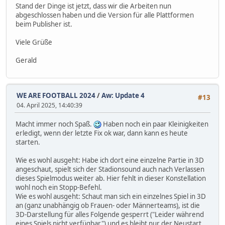
Stand der Dinge ist jetzt, dass wir die Arbeiten nun
abgeschlossen haben und die Version für alle Plattformen
beim Publisher ist.
Viele Grüße
Gerald
WE ARE FOOTBALL 2024
/
Aw: Update 4
#13
04. April 2025, 14:40:39
Macht immer noch Spaß.
Haben noch ein paar Kleinigkeiten
erledigt, wenn der letzte Fix ok war, dann kann es heute
starten.
Wie es wohl ausgeht: Habe ich dort eine einzelne Partie in 3D
angeschaut, spielt sich der Stadionsound auch nach Verlassen
dieses Spielmodus weiter ab. Hier fehlt in dieser Konstellation
wohl noch ein Stopp-Befehl.
Wie es wohl ausgeht: Schaut man sich ein einzelnes Spiel in 3D
an (ganz unabhängig ob Frauen- oder Männerteams), ist die
3D-Darstellung für alles Folgende gesperrt ("Leider während
eines Spiels nicht verfügbar") und es bleibt nur der Neustart.