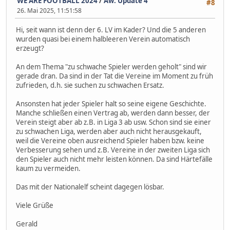
WE ARE FOOTBALL 2024
/
Aw: Update 4
#8
26. Mai 2025, 11:51:58
Hi, seit wann ist denn der 6. LV im Kader? Und die 5 anderen
wurden quasi bei einem halbleeren Verein automatisch
erzeugt?
An dem Thema "zu schwache Spieler werden geholt" sind wir
gerade dran. Da sind in der Tat die Vereine im Moment zu früh
zufrieden, d.h. sie suchen zu schwachen Ersatz.
Ansonsten hat jeder Spieler halt so seine eigene Geschichte.
Manche schließen einen Vertrag ab, werden dann besser, der
Verein steigt aber ab z.B. in Liga 3 ab usw. Schon sind sie einer
zu schwachen Liga, werden aber auch nicht herausgekauft,
weil die Vereine oben ausreichend Spieler haben bzw. keine
Verbesserung sehen und z.B. Vereine in der zweiten Liga sich
den Spieler auch nicht mehr leisten können. Da sind Härtefälle
kaum zu vermeiden.
Das mit der Nationalelf scheint dagegen lösbar.
Viele Grüße
Gerald