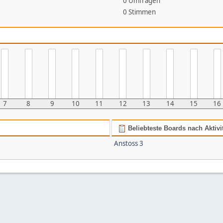
0 Umfragen
0 Stimmen
7
8
9
10
11
12
13
14
15
16
Beliebteste Boards nach Aktivi
Anstoss 3