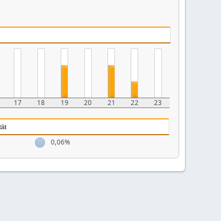
17
18
19
20
21
22
23
tät
0,06%