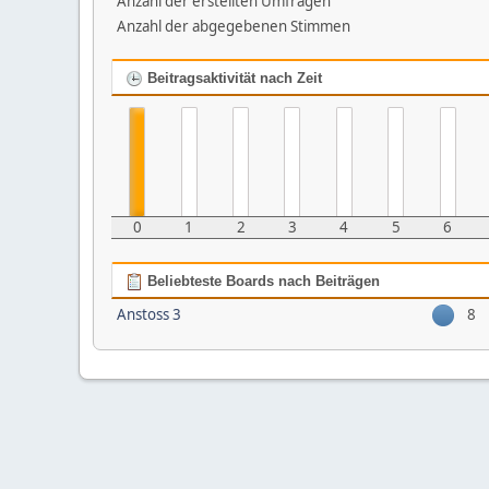
Anzahl der erstellten Umfragen
Anzahl der abgegebenen Stimmen
Beitragsaktivität nach Zeit
0
1
2
3
4
5
6
Beliebteste Boards nach Beiträgen
Anstoss 3
8