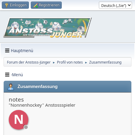
Einloggen
Registrieren
Hauptmenü
Forum der Anstoss-Jünger
Profil von notes
Zusammenfassung
►
►
-Menü
Zusammenfassung
notes
"Nonnenhockey" Anstossspieler
N