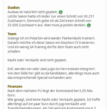
Stadion
Ausbau ist natürlich nicht geplant.
Letzte Saison hatte ich leider nur einen Schnitt von 30.251
Zuschauern. Dennoch gebe ich als Ziel einen Schnitt von
33.000 Zuschauern aus. Man muss ja positiv denken.
Team
Solange ich im Pokal bin wird wieder Flankenläufe trainiert.
Danach möchte ich diese Saison ein bisschen CV trainieren.
Und ein wenig SA-Training dürfte dem Team auch nicht
schaden.
Käufe oder Verkäufe sind nicht geplant.
Evtl. werden ein oder zwei Jugis ins Herrenteam integriert.
Von den Skills her gibt es da Kandidaten, allerdings muss auch
das entsprechende Special vorhanden sein.
Finanzen
Nach dem nächsten FU liegt der Kontostand bei 5,05 Mio.
Euro.
Wie gesagt, sind keine Käufe oder Verkäufe geplant. Ich hoffe
allerdings auf ein paar Euro durch Jugi-Verkäufe und
Transferbeteiligungen. Als Ziel wird ein Kontostand von 6,5