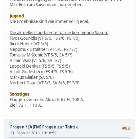
Mio. Euro am Saisonende ausgegeben.
Jugend
Die Ergebnisse sind wie immer völlig egal.
Die aktuellen Top-Talente für die kommende Saison:
Fivos Gounidis (VT 5/6, FS ?/6, PS ?/6)
Ricco Hoher (VT 5/6)
Nepomuk Gstaltner (VT 5/6, PS 4/7)
Tomislav Mišćenić (VT 5/5, SA 5/?)
Armin Walz (VT 5/6, SA 5/7)
Leopold Denker (FS 5/5, TS 5/5)
Arndt Godesberg (FS 4/5, TS 5/6)
Markus Glaßer (SA 5/6)
Norbert Daun (VT 5/?, SA 6/6, FS ?/6)
Sonstiges
Flaggen sammeln. Aktuell: 67 H, 108 A.
Ziel: 72 H, 110 A.
Fragen
/
[AJFM] Fragen zur Taktik
#63
21. Februar 2013, 10:18:59