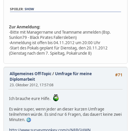
SPOILER
:
SHOW
Zur Anmeldung:
-Bitte mit Managername und Teamname anmelden (Bsp.
Sunlion79 - Black Pirates Fallersleben)
-Anmeldung ist offen bis 04.11.2012 um 20:00 Uhr
-Start des Pokals geplant für Dienstag, den 20.11.2012
(Dienstag nach dem 7. Spieltag, Pokalrunde 8)
Allgemeines Off-Topic
/
Umfrage für meine
#71
Diplomarbeit
23. Oktober 2012, 17:57:08
Ich brauche eure Hilfe.
Es wäre super, wenn jeder an dieser kurzen Umfrage
teilnehmen würde. Es sind nur 6 Fragen, das dauert keine zwei
Minuten.
http://www.surveymonkey.com/s/N8BGHWN