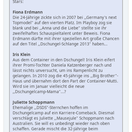
Stars:
Fiona Erdmann
Die 24-Jährige zickte sich in 2007 bei ,,Germany's next
Topmodel" auf den vierten Platz. Im Playboy zog sie
blank und bei ,,Anna und die Liebe" stellte sie ihr
zweifelhaftes Schauspieltalent unter Beweis. Fiona
Erdmann dürfte mit ihrer speziellen Art große Chancen
auf den Titel ,,Dschungel-Schlange 2013" haben...
Iris Klein
Aus dem Container in den Dschungel! Iris Klein eifert
ihrer Promi-Tochter Daniela Katzenberger nach und
lässt nichts unversucht, um ins Rampenlicht zu
gelangen. In 2010 zog die 45-Jährige ins ,,Big Brother"-
Haus und übernahm dort den Part der Container-Mutti.
Wird sie im Januar vielleicht die neue
,,Dschungelcamp-Mama"...?
Juliette Schoppmann
Ehemalige ,,DSDS"-Sternchen hoffen im
Dschungelcamp auf ein Karriere-Comeback. Diesmal
verschlägt es Juliette ,,Mausejule" Schoppmann nach
Australien. Sie will es unbedingt wieder nach oben
schaffen. Gerade mischt die 32-Jährige beim