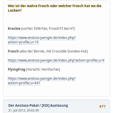
Wer ist der wahre Frosch oder welcher Frosch hat wo die
Locken?
Krockie
(vorher SVW-Fan, Frosch75 bei HT)
https://www.anstoss-juenger.de/index.php?
action=profile;u=19
Frosch
(also der Bernie, mit Crocodile Dundee-Hut)
https://www.anstoss-juenger.de/index.php?action=profile;u=9
FlyingFrog
(Vorsicht: Hertha-Fan)
https://www.anstoss-juenger.de/index.php?
action=profile;u=841
Der Anstoss-Pokal
/
[XIX] Auslosung
#77
21. Juli 2012, 20:02:39