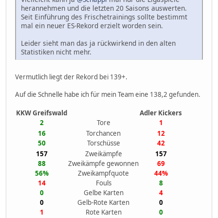
herannehmen und die letzten 20 Saisons auswerten.
Seit Einführung des Frischetrainings sollte bestimmt
mal ein neuer ES-Rekord erzielt worden sein.
Leider sieht man das ja rückwirkend in den alten
Statistiken nicht mehr.
Vermutlich liegt der Rekord bei 139+.
Auf die Schnelle habe ich für mein Team eine 138,2 gefunden.
KKW Greifswald
Adler Kickers
2
Tore
1
16
Torchancen
12
50
Torschüsse
42
157
Zweikämpfe
157
88
Zweikämpfe gewonnen
69
56%
Zweikampfquote
44%
14
Fouls
8
0
Gelbe Karten
4
0
Gelb-Rote Karten
0
1
Rote Karten
0